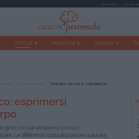
DEABYDAY
VITA DA 
Articoli
Interviste
Speciali
Tr
etenze
Comunicazione
Sistema cinesico: esprimersi
co: esprimersi
orpo
ei gesti con cui attraverso il corpo
ale. Le differenze culturali possono causare