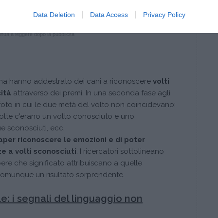
iconoscimento delle emozioni umane da parte dei
Data Deletion
Data Access
Privacy Policy
nua a leggere dopo la pubblicità
Vienna hanno addestrato dei cani a riconoscere
volti
ità
attraverso dei premi. In una seconda fase agli
foto in cui le due metà del volto non coincidevano:
volte c'erano un volto conosciuto e uno
e sconosciuti, ecc.
aper riconoscere le emozioni e di poter
e a volti sconosciuti
. I ricercatori sottolineano
re che significato attribuiscano a quelle
 comunque un risultato sorprendente.
: i segnali del linguaggio non