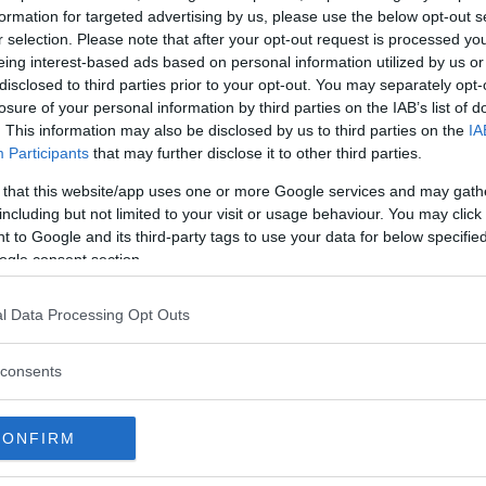
il linguaggio del corpo
formation for targeted advertising by us, please use the below opt-out s
r selection. Please note that after your opt-out request is processed y
eing interest-based ads based on personal information utilized by us or
solo l'uso dei gesti, ma anche il loro
significato
.
disclosed to third parties prior to your opt-out. You may separately opt-
losure of your personal information by third parties on the IAB’s list of
 alle mani perché potreste trovarvi in grossi guai,
. This information may also be disclosed by us to third parties on the
IA
fraintendimento
.
Participants
that may further disclose it to other third parties.
il palmo vero il vostro interlocutore, lo state
to medio stiamo comunicando il nostro accordo
 that this website/app uses one or more Google services and may gath
ero comunque con la diffusione delle conoscenze
including but not limited to your visit or usage behaviour. You may click 
 to Google and its third-party tags to use your data for below specifi
ogle consent section.
a vi diceva di non indicare perché era un gesto
ete in
Giappone
o in
Corea
dove è lecito solo
l Data Processing Opt Outs
d emozioni
consents
irca la possibilità che gli
animali
comprendano
esico in questo è d'aiuto anche ad una "non
CONFIRM
iology
è stato pubblicato uno studio considerato la