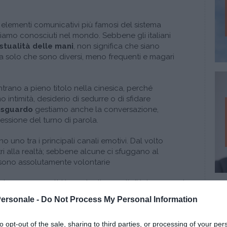
elementi comunicativi più famosi del sistema
 siamo conosciuti nel mondo. Sebbene gli italiani
stualità delle mani
, non significa che siano
 ma solo che sono diversi, meno frequenti e magari
ntrano a pieno titolo nella cinesica, perché
 intimità, desiderio di sedurre o di sfidare
o
sguardo
gestiamo anche la conversazione,
essione del turno di parola.
o uno tra i principali canali emotivi. Dal volto
tri alla realtà; sebbene alcune ci sfuggano al
 sono assolutamente volontarie
 tronco sono altri importanti segnali di interesse nei
te.
Personale -
Do Not Process My Personal Information
to opt-out of the sale, sharing to third parties, or processing of your per