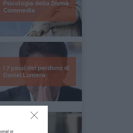
Psicologia della Divina
Commedia
I 7 passi del perdono di
Daniel Lumera
sonal or