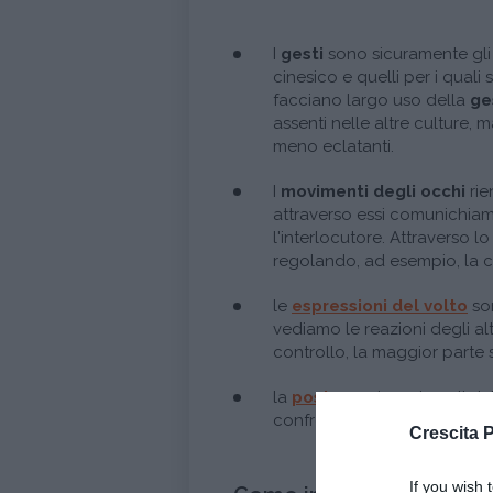
I
gesti
sono sicuramente gli 
cinesico e quelli per i quali
facciano largo uso della
ge
assenti nelle altre culture,
meno eclatanti.
I
movimenti degli occhi
rie
attraverso essi comunichiamo
l'interlocutore. Attraverso l
regolando, ad esempio, la c
le
espressioni del volto
son
vediamo le reazioni degli al
controllo, la maggior parte
la
postura
e i movimenti del
confronti di chi ci sta di fron
Crescita 
If you wish 