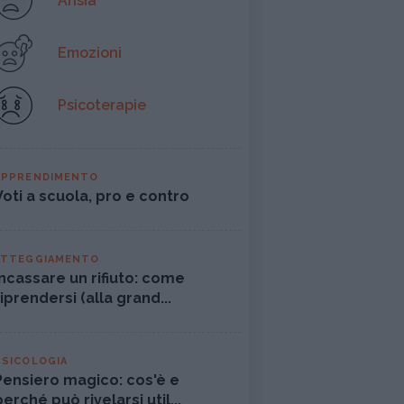
Ansia
Emozioni
Psicoterapie
APPRENDIMENTO
Voti a scuola, pro e contro
ATTEGGIAMENTO
Incassare un rifiuto: come
riprendersi (alla grand...
PSICOLOGIA
Pensiero magico: cos'è e
perché può rivelarsi util...