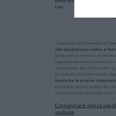
prima prova scientifica del r
cani
.
Conti
I ricercatori dell'Università di 
che esprimevano rabbia e felic
stessi animali venivano mostrate 
l'espressione era la stessa ma a 
sconosciuto, due conosciuti o du
Gli animali hanno dimostrato di
s
trasferire le proprie conoscenz
che siamo ancora lontani dal sape
espressioni per noi banali, ma è
Comunicare senza parole
verbale