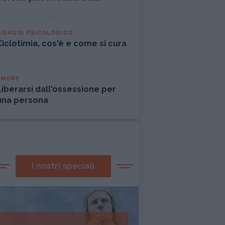
DISAGIO PSICOLOGICO
Ciclotimia, cos'è e come si cura
AMORE
Liberarsi dall'ossessione per
una persona
I nostri speciali