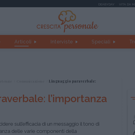
DEABYDAY
VITA DA 
Articoli
Interviste
Speciali
Tr
etenze
Comunicazione
Linguaggio paraverbale:
averbale: l’importanza
ere sull’efficacia di un messaggio il tono di
ortanza delle varie componenti della