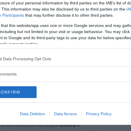
losure of your personal information by third parties on the IAB’s list of
rte del linguaggio paraverbale e le sue
. This information may also be disclosed by us to third parties on the
IA
sere spesso fortemente
ambivalenti
e soprattutto
Participants
that may further disclose it to other third parties.
fondamentale gli
aspetti sociali e gerarchici
.
 that this website/app uses one or more Google services and may gath
including but not limited to your visit or usage behaviour. You may click 
 to Google and its third-party tags to use your data for below specifi
il contatto tra le persone
ogle consent section.
e uso efficace della voce
l Data Processing Opt Outs
ncipali errori che si commettono sottovalutando
consents
comunicativo? Innanzitutto di solito o il
volume di
o
costantemente troppo alto
, altri errori che
utamente non persuasoria sono la
parlata
CONFIRM
canza di intensità tonale
, la presenza frequente
e pause
.
della voce sta nel fatto di
trasmettere
Data Deletion
Data Access
Privacy Policy
i
, ecco perché l’uso efficace della voce
oce non dovrebbe mai essere
statica
e