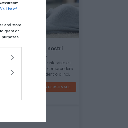
 downstream
B’s List of
er and store
to grant or
INTERVISTA
ed purposes
Ascolta tutti i nostri
podcast
In questa sezione trovi le interviste e i
dialoghi d'ispirazione per comprendere
la realtà intorno a noi e dentro di noi.
VOCI PER LA CRESCITA PERSONALE