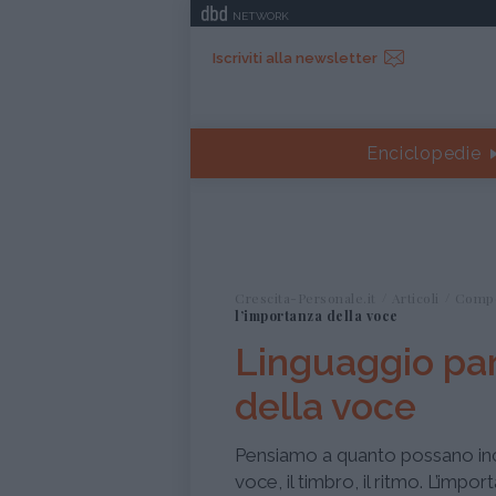
NETWORK
Iscriviti alla newsletter
Enciclopedie
Crescita-Personale.it
Articoli
Comp
l’importanza della voce
Linguaggio par
della voce
Pensiamo a quanto possano incid
voce, il timbro, il ritmo. L’imp