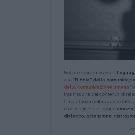
Nel prendere in esame il
linguag
alla
“Bibbia” della comunicazi
della comunicazione umana
”.
trasmissione dei contenuti di rel
L’importanza della voce è data p
essa manifesta e induce
emozion
distacco
,
attenzione
,
distrazio
Conti