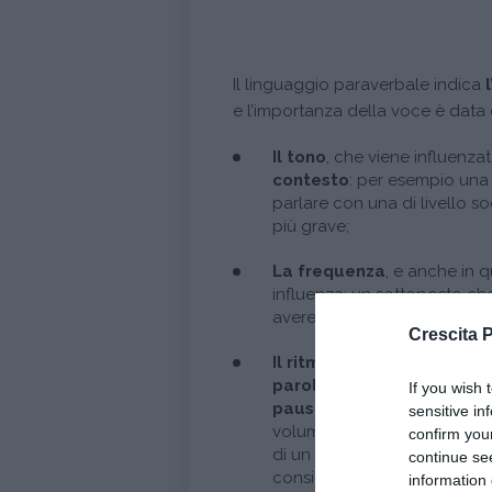
Il linguaggio paraverbale indica
l
e l’importanza della voce è data d
Il tono
, che viene influenzato
contesto
: per esempio una 
parlare con una di livello s
più grave;
La frequenza
, e anche in 
influenza: un sottoposto che
avere una frequenza di voce
Crescita 
Il ritmo
, che conferisce in
parole
pronunciate. Parlare
If you wish 
pause
tra una frase e l’al
sensitive in
volume della voce, dà un tono
confirm you
di un ritmo più elevato. Nell
continue se
considerata anche l’importa
information 