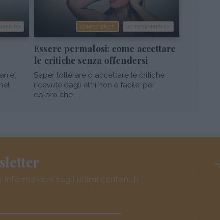
IAMENTO
COMPETENZE
ATTEGGIAMENTO
Essere permalosi: come accettare
le critiche senza offendersi
aniel
Saper tollerare o accettare le critiche
nel
ricevute dagli altri non è facile: per
coloro che ...
sletter
e informazioni sugli ultimi contenuti