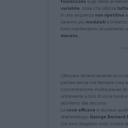
fossilizzata
sugli stessi andame
variabile
, ossia che utilizza
tutte
in una sequenza
non ripetitiva
saranno più
modulati
e l’interlo
tono manterranno sicuramente 
elevato
.
Conti
Utilizzare dinamicamente la voc
parlare senza mai fermarsi crea
concentrazione, inoltre pause st
unitamente a toni di voce bassi e 
all’interno del discorso.
La
voce efficace
è dunque quel
drammaturgo
George Bernard
Col tono sbagliato, nulla. L’unica d