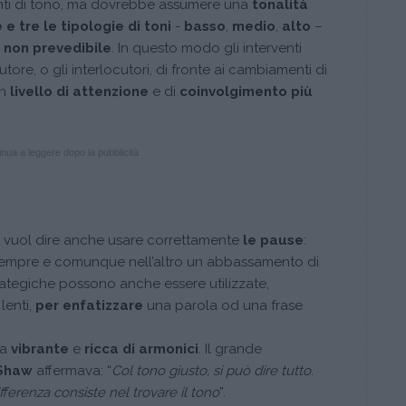
nti di tono, ma dovrebbe assumere una
tonalità
 e tre le tipologie di toni
-
basso
,
medio
,
alto
–
e
non prevedibile
. In questo modo gli interventi
cutore, o gli interlocutori, di fronte ai cambiamenti di
un
livello di attenzione
e di
coinvolgimento più
nua a leggere dopo la pubblicità
e vuol dire anche usare correttamente
le pause
:
 sempre e comunque nell’altro un abbassamento di
rategiche possono anche essere utilizzate,
lenti,
per enfatizzare
una parola od una frase
la
vibrante
e
ricca di armonici
. Il grande
 Shaw
affermava: “
Col tono giusto, si può dire tutto.
ifferenza consiste nel trovare il tono
”.