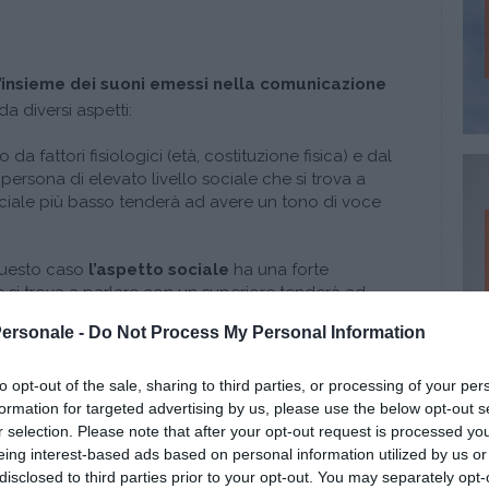
’insieme dei suoni emessi nella comunicazione
a diversi aspetti:
 da fattori fisiologici (età, costituzione fisica) e dal
persona di elevato livello sociale che si trova a
ociale più basso tenderà ad avere un tono di voce
questo caso
l’aspetto sociale
ha una forte
 si trova a parlare con un superiore tenderà ad
 più bassa rispetto al normale;
Personale -
Do Not Process My Personal Information
 un discorso maggiore o minore
autorevolezza alle
 ad un ritmo lento per esempio, inserendo delle
to opt-out of the sale, sharing to third parties, or processing of your per
tra e magari anche abbassando leggermente il
formation for targeted advertising by us, please use the below opt-out s
 di solennità a ciò che si dice rispetto all’utilizzo
r selection. Please note that after your opt-out request is processed y
’analisi del ritmo nel linguaggio paraverbale va
eing interest-based ads based on personal information utilized by us or
nza delle pause.
disclosed to third parties prior to your opt-out. You may separately opt-