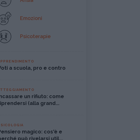
Ansia
Emozioni
Psicoterapie
APPRENDIMENTO
Voti a scuola, pro e contro
ATTEGGIAMENTO
Incassare un rifiuto: come
riprendersi (alla grand...
PSICOLOGIA
Pensiero magico: cos'è e
perché può rivelarsi util...