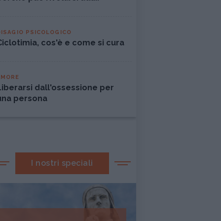
DISAGIO PSICOLOGICO
Ciclotimia, cos'è e come si cura
AMORE
Liberarsi dall'ossessione per
una persona
I nostri speciali