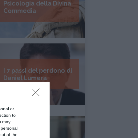
Psicologia della Divina
Commedia
I 7 passi del perdono di
Daniel Lumera
sonal or
ection to
ou may
 personal
out of the