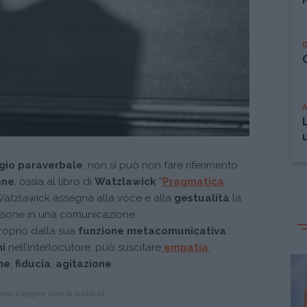
gio paraverbale
, non si può non fare riferimento
one
, ossia al libro di
Watzlawick
“
Pragmatica
 Watzlawick assegna alla voce e alla
gestualità
la
azione in una comunicazione.
roprio dalla sua
funzione metacomunicativa
:
i
nell’interlocutore, può suscitare
empatia
,
ne
,
fiducia
,
agitazione
.
nua a leggere dopo la pubblicità