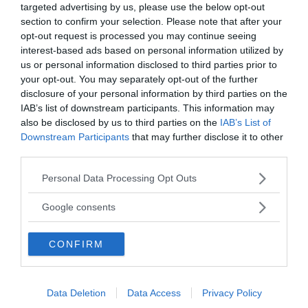
targeted advertising by us, please use the below opt-out
Continua a leggere dopo la pubblicità
section to confirm your selection. Please note that after your
opt-out request is processed you may continue seeing
interest-based ads based on personal information utilized by
us or personal information disclosed to third parties prior to
your opt-out. You may separately opt-out of the further
È vero infatti che i social network sono per larga
disclosure of your personal information by third parties on the
parte anche teatro della messa in scena di
IAB’s list of downstream participants. This information may
un’
immagine ideale
di se stessi
, tanto finta quanto
also be disclosed by us to third parties on the
IAB’s List of
riduttiva, con la quale cerchiamo di fornire agli altri
Downstream Participants
that may further disclose it to other
un’impressione
edulcorat
a
di quella che è la nostra
third parties.
persona e il nostro stile di vita.
Please note that this website/app uses one or more Google
Personal Data Processing Opt Outs
Tempo fa uscì ad esempio la notizia secondo la
services and may gather and store information including but
not limited to your visit or usage behaviour. You may click to
quale
molti utenti italiani di Facebook
Google consents
grant or deny consent to Google and its third-party tags to
pubblicherebbero
false foto
al fine di convincere i
use your data for below specified purposes in below Google
propri amici di essere stati in
vacanza
in mete da
CONFIRM
consent section.
sogno… In barba a tutti gli algoritmi e le previsioni di
marketing! Attenzione insomma non solo, certo, alle
Data Deletion
Data Access
Privacy Policy
informazioni che veicoliamo, ma anche a non credere