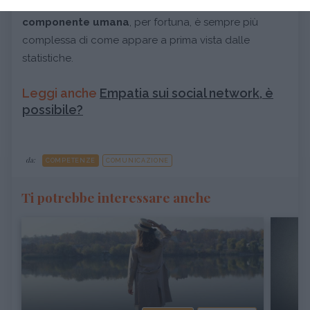
a tutto ciò che vediamo, specie su Facebook: la
componente umana
, per fortuna, è sempre più
complessa di come appare a prima vista dalle
statistiche.
Leggi anche
Empatia sui social network, è
possibile?
da:
COMPETENZE
COMUNICAZIONE
Ti potrebbe interessare anche