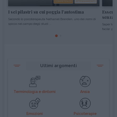
COMPETENZE
ATTEGGIAMENTO
I sei pilastri su cui poggia l'autostima
Essere 
senza o
Secondo lo psicoterapeuta Nathaniel Branden, uno dei nomi di
spicco nel campo degli studi ...
Saper tolle
facile: per 
Ultimi argomenti
Terminologia e dintorni
Ansia
Emozioni
Psicoterapie