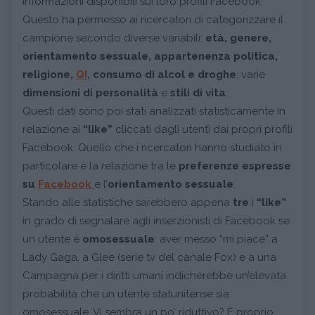
informazioni disponibili sui loro profili Facebook.
Questo ha permesso ai ricercatori di categorizzare il
campione secondo diverse variabili:
età, genere,
orientamento sessuale, appartenenza politica,
religione,
QI
, consumo di alcol e droghe
, varie
dimensioni di personalità
e
stili di vita
.
Questi dati sono poi stati analizzati statisticamente in
relazione ai
“like”
cliccati dagli utenti dai propri profili
Facebook. Quello che i ricercatori hanno studiato in
particolare è la relazione tra le
preferenze espresse
su
Facebook
e l’
orientamento sessuale
.
Stando alle statistiche sarebbero appena
tre
i
“like”
in grado di segnalare agli inserzionisti di Facebook se
un utente è
omosessuale
: aver messo “mi piace” a
Lady Gaga, a Glee (serie tv del canale Fox) e a una
Campagna per i diritti umani indicherebbe un’elevata
probabilità che un utente statunitense sia
omosessuale. Vi sembra un po’ riduttivo? È proprio