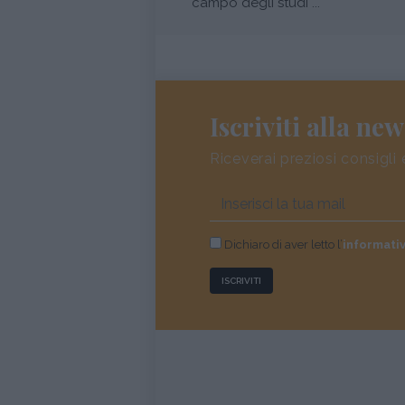
campo degli studi ...
Iscriviti alla new
Riceverai preziosi consigli 
Dichiaro di aver letto l’
informati
ISCRIVITI