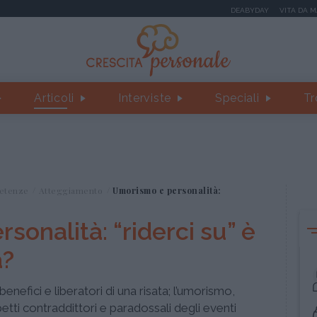
DEABYDAY
VITA DA 
Articoli
Interviste
Speciali
Tr
etenze
Atteggiamento
Umorismo e personalità:
onalità: “riderci su” è
a?
benefici e liberatori di una risata; l’umorismo,
petti contraddittori e paradossali degli eventi