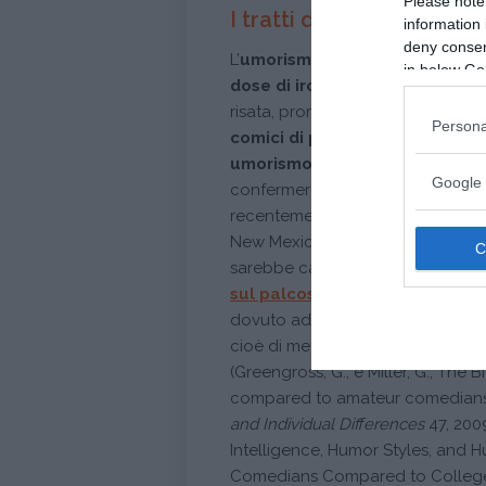
Please note
I tratti di personalità de
information 
deny consent
L’
umorismo che ha più success
in below Go
dose di ironia
, oltre a consentire
risata, promuove sottilmente nuov
Persona
comici di professione
siano tutt’
umorismo molto più “pensato”
Google 
confermerebbero alcuni
studi s
recentemente da
Gil Greengros
New Mexico ad Albuquerque: la
sarebbe caratterizzata da
tratti 
sul palcoscenico
o sul telesche
dovuto ad un tipo di
umorismo ch
cioè di mettere a suo agio il pu
(Greengross, G., e Miller, G., The 
compared to amateur comedians,
and Individual Differences
47, 2009
Intelligence, Humor Styles, and 
Comedians Compared to College