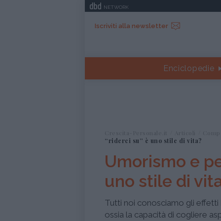
NETWORK
Iscriviti alla newsletter
Enciclopedie
Crescita-Personale.it
Articoli
Comp
“riderci su” è uno stile di vita?
Umorismo e pers
uno stile di vit
Tutti noi conosciamo gli effetti 
ossia la capacità di cogliere as