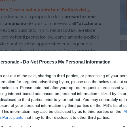
izio Crozza nella puntata di Ballarò del 5
te performance a proposito della
presentazione
S
; l’
umorismo
del pezzo muoveva dall’
“altalena di
ebbero suscitato in chi, nell’ascoltarli, avrebbe
e promettenti promotori del cambiamento politico
lle caratteristiche apparentemente ingenue e
 L’umorismo di questa copertina di Crozza
non sta
er sé
stessa
, quanto nell’amara ironia sugli stati
Personale -
Do Not Process My Personal Information
ettatori potrebbero aver provato nei confronti di
to opt-out of the sale, sharing to third parties, or processing of your per
formation for targeted advertising by us, please use the below opt-out s
nua a leggere dopo la pubblicità
r selection. Please note that after your opt-out request is processed y
eing interest-based ads based on personal information utilized by us or
disclosed to third parties prior to your opt-out. You may separately opt-
losure of your personal information by third parties on the IAB’s list of
. This information may also be disclosed by us to third parties on the
IA
SMO E LA COPPIA
Participants
that may further disclose it to other third parties.