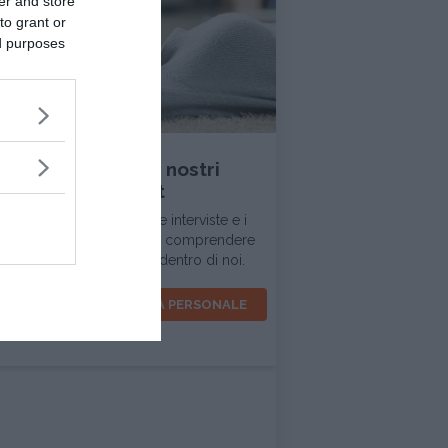
er and store
to grant or
ed purposes
INTERVISTA
Ascolta tutti i nostri
podcast
In questa sezione trovi le interviste e i
dialoghi d'ispirazione per comprendere
la realtà intorno a noi e dentro di noi.
VOCI PER LA CRESCITA PERSONALE