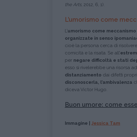
the Arts
, 2012, 6, 1).
L’umorismo come mecca
L’
umorismo come meccanismo 
organizzate in senso ipomania
cioè la persona cerca di risolvere
comicità e la risata. Se all’
estrem
per
negare difficoltà e stati de
esso si rivelerebbe una risorsa a
distanziamento
dai difetti propri
disconoscerla, l’ambivalenza
ch
diceva Victor Hugo.
Buon umore: come essere
Immagine |
Jessica Tam