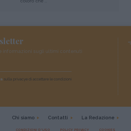
coloro che ...
sletter
e informazioni sugli ultimi contenuti
va
sulla privacye di accettare le condizioni
Chi siamo
Contatti
La Redazione
CONDIZIONI D'USO
POLICY PRIVACY
COOKIES