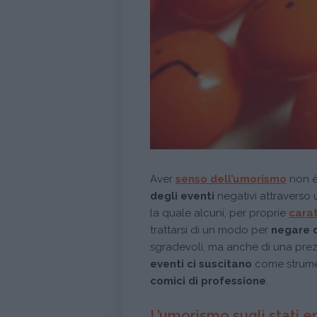
Aver
senso dell’umorismo
non è
degli eventi
negativi attraverso 
la quale alcuni, per proprie
carat
trattarsi di un modo per
negare 
sgradevoli, ma anche di una pre
eventi ci suscitano
come strumen
comici di professione
.
L’umorismo sugli stati e