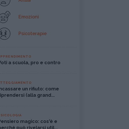
Ansia
Emozioni
Psicoterapie
APPRENDIMENTO
Voti a scuola, pro e contro
ATTEGGIAMENTO
Incassare un rifiuto: come
riprendersi (alla grand...
PSICOLOGIA
Pensiero magico: cos'è e
perché può rivelarsi util...