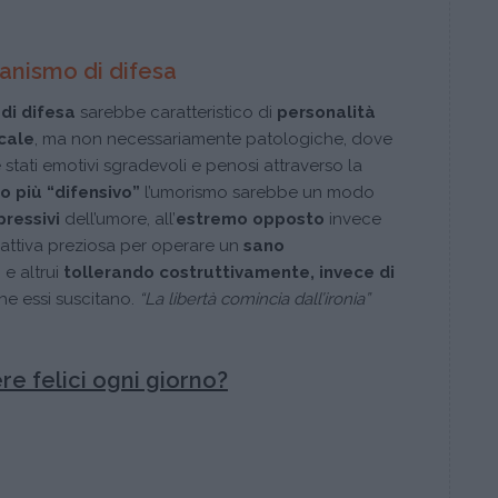
nismo di difesa
di difesa
sarebbe caratteristico di
personalità
cale
, ma non necessariamente patologiche, dove
 stati emotivi sgradevoli e penosi attraverso la
o più “difensivo”
l’umorismo sarebbe un modo
pressivi
dell’umore, all’
estremo opposto
invece
dattiva preziosa per operare un
sano
 e altrui
tollerando costruttivamente, invece di
e essi suscitano.
“La libertà comincia dall’ironia”
 felici ogni giorno?