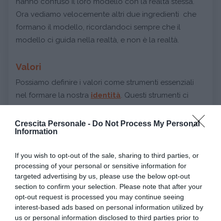
hanno confuso il loro modello con la realtà stessa.
Ora vediamo velocemente altri due ingredienti che
formano il modello, ricordandoci sempre che il
modello ci guida nella realtà, e non è la realtà.
Valori
Possiamo definire i valori come strumenti essenziali
nel formare la nostra
identità
. Questi strumenti ci
spingono ad agire o ci reprimono nel fare. Possono
essere l’amicizia, l’onore, il coraggio, l’amore ecc. Cosa
Crescita Personale -
Do Not Process My Personal
Information
è davvero importante per te?
If you wish to opt-out of the sale, sharing to third parties, or
Continua a leggere dopo la pubblicità
processing of your personal or sensitive information for
targeted advertising by us, please use the below opt-out
section to confirm your selection. Please note that after your
opt-out request is processed you may continue seeing
interest-based ads based on personal information utilized by
Convinzioni
us or personal information disclosed to third parties prior to