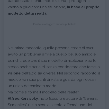
paradossali? In entrambe le storie, i protagonisti
vanno a giudicare una situazione,
in base al proprio
modello della realtà
.
Continua a leggere dopo la pubblicità
Nel primo racconto, quella persona crede di aver
avuto un problema simile a quello del suo amico e
quindi crede che il suo modello di risoluzione sia lo
stesso anche per altri, senza considerare che forse la
visione
dell’altro sia diversa. Nel secondo racconto, il
medico ha i suoi punti di vista e guarda ogni cosa in
un unico determinato modo.
Ma come si forma il modello della realtà?
Alfred Korzisbky
, noto filosofo e autore di “General
Semantics”, nello scorso secolo, affermò uno dei