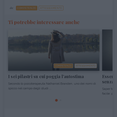
da:
COMPETENZE
ATTEGGIAMENTO
Ti potrebbe interessare anche
COMPETENZE
ATTEGGIAMENTO
I sei pilastri su cui poggia l'autostima
Essere 
senza o
Secondo lo psicoterapeuta Nathaniel Branden, uno dei nomi di
spicco nel campo degli studi ...
Saper tolle
facile: per 