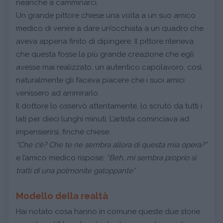
neanche a camminarci.
Un grande pittore chiese una volta a un suo amico
medico di venire a dare un’occhiata a un quadro che
aveva appena finito di dipingere. Il pittore riteneva
che questa fosse la più grande creazione che egli
avesse mai realizzato, un autentico capolavoro, così,
naturalmente gli faceva piacere che i suoi amici
venissero ad ammirarlo.
Il dottore lo osservò attentamente, lo scrutò da tutti i
lati per dieci lunghi minuti. L’artista cominciava ad
impensierirsi, finché chiese:
“Che c’è? Che te ne sembra allora di questa mia opera?”
e l’amico medico rispose:
“Beh, mi sembra proprio si
tratti di una polmonite galoppante”
Modello della realtà
Hai notato cosa hanno in comune queste due storie