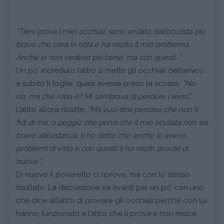
“Tieni prova i miei occhiali, sono andato dall’oculista più
bravo che c’era in città e ha risolto il mio problema.
Anche io non vedevo più bene, ma con questi…”.
Un po’ incredulo l’altro si mette gli occhiali dell’amico
e subito li toglie, quasi avesse preso la scossa.
“No,
no, ma che roba è? Mi sembrava di perdere i sensi”
.
L’altro allora ribatte:
“Ma vuoi dire percaso che non ti
fidi di me, o peggio che pensi che il mio oculista non sia
bravo abbastanza, ti ho detto che anche io avevo
problemi di vista e con questi li ho risolti, provali di
nuovo”
.
Di nuovo il poveretto ci riprova, ma con lo stesso
risultato. La discussione va avanti per un po’ con uno
che dice all’altro di provare gli occhiali perché con lui
hanno funzionato e l’altro che li prova e non riesce