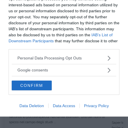
interest-based ads based on personal information utilized by
us or personal information disclosed to third parties prior to
your opt-out. You may separately opt-out of the further
Fonte immagine: avhell
disclosure of your personal information by third parties on the
IAB’s list of downstream participants. This information may
da:
also be disclosed by us to third parties on the
IAB’s List of
COMPETENZE
ATTEGGIAMENTO
Downstream Participants
that may further disclose it to other
third parties.
Ti potrebbe interessare anche
Please note that this website/app uses one or more Google
Personal Data Processing Opt Outs
services and may gather and store information including but
not limited to your visit or usage behaviour. You may click to
Google consents
grant or deny consent to Google and its third-party tags to
use your data for below specified purposes in below Google
CONFIRM
consent section.
COMPETENZE
ATTEGGIAMENTO
Data Deletion
Data Access
Privacy Policy
I sei pilastri su cui poggia l'autostima
Essere 
senza o
Secondo lo psicoterapeuta Nathaniel Branden, uno dei nomi di
spicco nel campo degli studi ...
Saper tolle
facile: per 