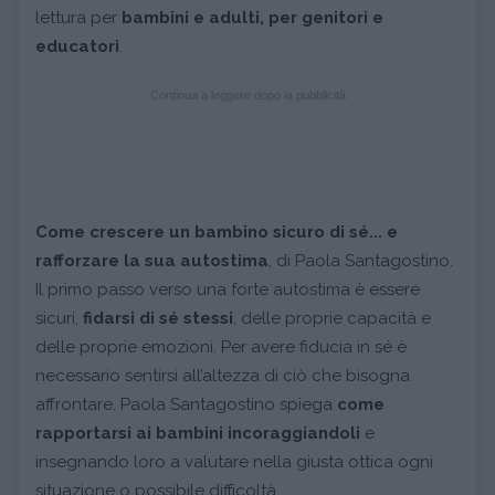
lettura per
bambini e adulti, per genitori e
educatori
.
Continua a leggere dopo la pubblicità
Come crescere un bambino sicuro di sé... e
rafforzare la sua autostima
, di Paola Santagostino.
Il primo passo verso una forte autostima è essere
sicuri,
fidarsi di sé stessi
, delle proprie capacità e
delle proprie emozioni. Per avere fiducia in sé è
necessario sentirsi all’altezza di ciò che bisogna
affrontare. Paola Santagostino spiega
come
rapportarsi ai bambini incoraggiandoli
e
insegnando loro a valutare nella giusta ottica ogni
situazione o possibile difficoltà.