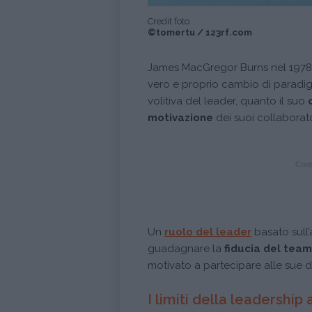
Credit foto
©tomertu / 123rf.com
James MacGregor Burns nel 1978 
vero e proprio cambio di paradi
volitiva del leader, quanto il suo
c
motivazione
dei suoi collaborat
Conti
Un
ruolo del leader
basato sull’
guadagnare la
fiducia del team
motivato a partecipare alle sue d
I limiti della leadership 