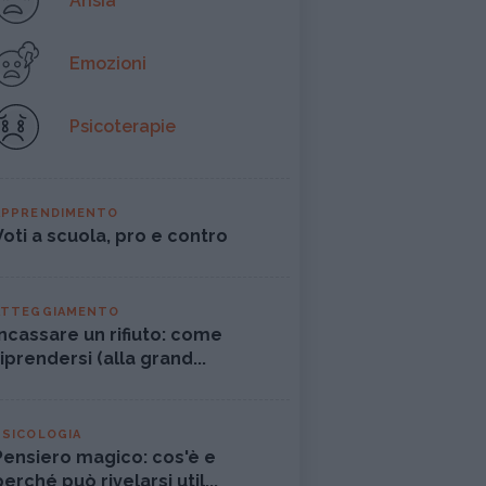
Ansia
Emozioni
Psicoterapie
APPRENDIMENTO
Voti a scuola, pro e contro
ATTEGGIAMENTO
Incassare un rifiuto: come
riprendersi (alla grand...
PSICOLOGIA
Pensiero magico: cos'è e
perché può rivelarsi util...