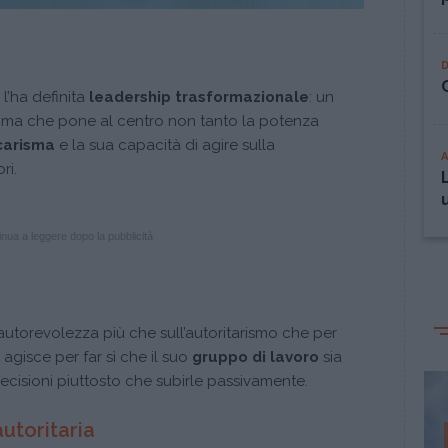
l’ha definita
leadership trasformazionale
: un
gma che pone al centro non tanto la potenza
arisma
e la sua capacità di agire sulla
ori.
nua a leggere dopo la pubblicità
autorevolezza più che sull’autoritarismo che per
agisce per far sì che il suo
gruppo di lavoro
sia
ecisioni piuttosto che subirle passivamente.
autoritaria