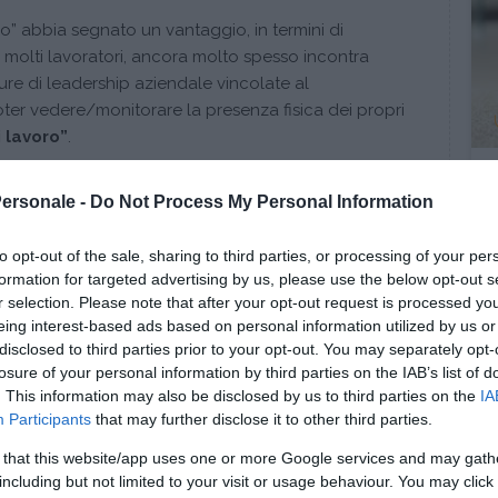
 abbia segnato un vantaggio, in termini di
r molti lavoratori, ancora molto spesso incontra
ture di leadership aziendale vincolate al
oter vedere/monitorare la presenza fisica dei propri
 lavoro”
.
 spesso le realtà aziendali, che si trovano a far
Personale -
Do Not Process My Personal Information
essitano non di persone che si comportino da meri
l’alto, ma di
professionisti autonomi
, motivati, in
to opt-out of the sale, sharing to third parties, or processing of your per
i in contesti complessi e mutevoli. Ecco perché per
formation for targeted advertising by us, please use the below opt-out s
ltà soggette a questo dinamismo è necessario
r selection. Please note that after your opt-out request is processed y
o, un
mutamento di prospettiva
se si vuole
eing interest-based ads based on personal information utilized by us or
uttività del proprio
gruppo di lavoro
.
disclosed to third parties prior to your opt-out. You may separately opt-
losure of your personal information by third parties on the IAB’s list of
. This information may also be disclosed by us to third parties on the
IA
Participants
that may further disclose it to other third parties.
nua a leggere dopo la pubblicità
 that this website/app uses one or more Google services and may gath
including but not limited to your visit or usage behaviour. You may click 