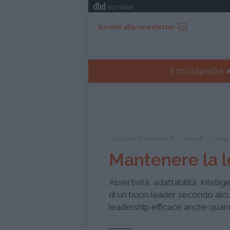
NETWORK
Iscriviti alla newsletter
Enciclopedie
Crescita-Personale.it
Articoli
Comp
Mantenere la 
Assertività, adattabilità, intell
di un buon leader secondo alcu
leadership efficace anche quando 