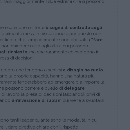
cinarsi maggiormente. I due estremi che si possono
che esprimono un forte
bisogno di controllo sugli
i facilmente messi in discussione e per questo non
 critica o che semplicemente sono abituati a
“fare
 non chiedere nulla agli altri a cui possono
ali richieste
, ma che raramente coinvolgono in
esa di decisioni.
 coloro che tendono a sentirsi
a disagio ne ruolo
tano la proprie capacità, hanno una natura più
raramente tenderebbero ad emergere o a imporre la
 che possono correre è quello di
delegare
di lavoro la presa di decisioni lasciandoli privi di
erando
un’inversione di ruoli
in cui viene a svuotarsi
sono tanti leader quante sono le modalità in cui
l dare direttive chiare con il rispetto