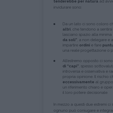
tenderebbe per natura
ad avvi
invidurare sono:
Da un lato ci sono coloro 
altri
, che tendono a sentirs
lasciano spazio alla minima
da soli”
, a non delegare e a
impartire
ordini
e fare
puntu
una reale progettazione o pr
All’estremo opposto ci sono
di “capi”
, spesso sottovalu
introversa e osservativa e 
propria opinione. Il rischio
eccessivamente
al gruppo 
un riferimento chiaro e op
il loro potere decisionale.
In mezzo a questi due estremi ci 
ognuno può coniugare e integrare i