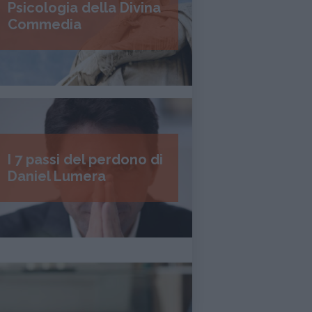
Psicologia della Divina
Commedia
I 7 passi del perdono di
Daniel Lumera