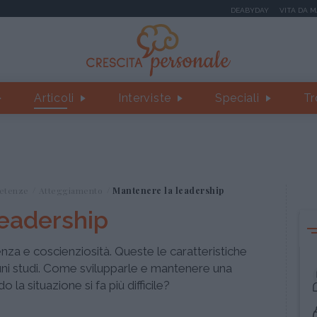
DEABYDAY
VITA DA 
Articoli
Interviste
Speciali
Tr
etenze
Atteggiamento
Mantenere la leadership
leadership
igenza e coscienziosità. Queste le caratteristiche
ni studi. Come svilupparle e mantenere una
la situazione si fa più difficile?