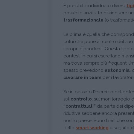
È possibile individuare diversi
tip
possibile anzitutto distinguere u
trasformazionale
(o trasformati
La prima è quella che corrispond
colui che pone al centro del suo
i propri dipendenti. Questa tipol
contesti in cui si esercitano mans
ma trova sempre più frequenti limi
spesso prevedono
autonomia
,
lavorare in team
per i lavoratori
Se in passato l’esercizio del pot
sul
controllo
, sul monitoraggio 
“contrattuali”
da parte dei dipe
riduttiva sebbene ancora presente
nostro paese. Sono limiti che son
dello
smart working
a seguito d