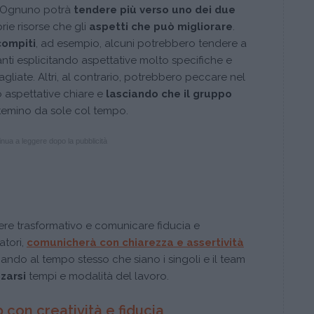
. Ognuno potrà
tendere più verso uno dei due
rie risorse che gli
aspetti che può migliorare
.
compiti
, ad esempio, alcuni potrebbero tendere a
lanti esplicitando aspettative molto specifiche e
gliate. Altri, al contrario, potrebbero peccare nel
aspettative chiare e
lasciando che il gruppo
istemino da sole col tempo.
nua a leggere dopo la pubblicità
sere trasformativo e comunicare fiducia e
atori,
comunicherà con chiarezza e assertività
ciando al tempo stesso che siano i singoli e il team
zarsi
tempi e modalità del lavoro.
con creatività e fiducia