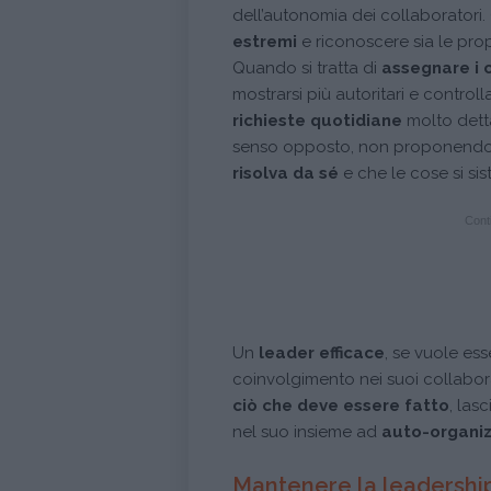
dell’autonomia dei collaboratori
estremi
e riconoscere sia le prop
Quando si tratta di
assegnare i 
mostrarsi più autoritari e control
richieste quotidiane
molto detta
senso opposto, non proponendo 
risolva da sé
e che le cose si s
Conti
Un
leader efficace
, se vuole es
coinvolgimento nei suoi collabor
ciò che deve essere fatto
, las
nel suo insieme ad
auto-organiz
Mantenere la leadership 