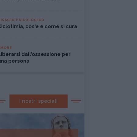
DISAGIO PSICOLOGICO
Ciclotimia, cos'è e come si cura
AMORE
Liberarsi dall'ossessione per
una persona
I nostri speciali