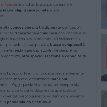
i di leader
, ma ad un livello più generale è
na
leadership transazionale
e una
va).
e alla
concezione più tradizionale
del “capo”:
 ruolo la
transazione economica
che vincola a sé
ogia di leadership può adattarsi più facilmente a
ioni piuttosto stereotipate e a
bassa complessità
,
ti nelle realtà aziendali attuali che sempre più
 competenza,
alta specializzazione e capacità di
.
ere sul posto di lavoro si fondava prevalentemente
dell’esecuzione di determinate
mansioni
ndenti. Oggi questa visione appare sempre più
 in una certa parte delle realtà aziendali del
o diventati particolarmente evidenti con l’avvento
ella
pandemia da SarsCov-2
.