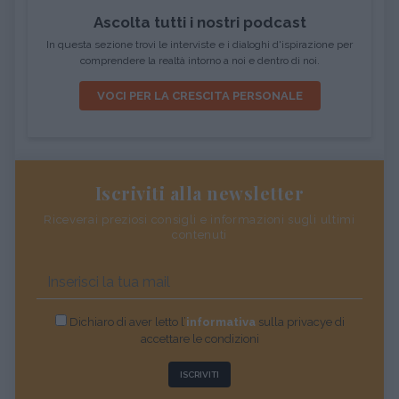
Ascolta tutti i nostri podcast
In questa sezione trovi le interviste e i dialoghi d'ispirazione per
comprendere la realtà intorno a noi e dentro di noi.
VOCI PER LA CRESCITA PERSONALE
Iscriviti alla newsletter
Riceverai preziosi consigli e informazioni sugli ultimi
contenuti
Dichiaro di aver letto l’
informativa
sulla privacye di
accettare le condizioni
ISCRIVITI