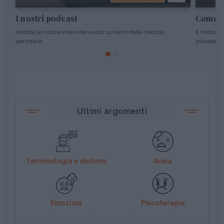
I nostri podcast
Come s
Ascolta le nostre interviste audio sui temi della crescita
Il metodo 
personale.
psicopatol
Ultimi argomenti
Terminologia e dintorni
Ansia
Emozioni
Psicoterapie