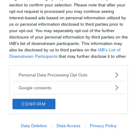
d’animo di altri, forse, può essere anche un punto di
section to confirm your selection. Please note that after your
opt-out request is processed you may continue seeing
partenza per interrogarsi sul rapporto che abbiamo
interest-based ads based on personal information utilized by
con noi stessi, con gli altri e con il mondo che ci
us or personal information disclosed to third parties prior to
circonda.
your opt-out. You may separately opt-out of the further
disclosure of your personal information by third parties on the
Continua a leggere dopo la pubblicità
IAB’s list of downstream participants. This information may
also be disclosed by us to third parties on the
IAB’s List of
Downstream Participants
that may further disclose it to other
third parties.
Please note that this website/app uses one or more Google
Personal Data Processing Opt Outs
Quali sono i benefici della psicologia online?
services and may gather and store information including but
not limited to your visit or usage behaviour. You may click to
Google consents
Come ogni settore pionieristico è importante
grant or deny consent to Google and its third-party tags to
muoversi con i piedi di piombo quando ci si propone
use your data for below specified purposes in below Google
al pubblico, ed è per questo che il S.I.P.O. offre
CONFIRM
consent section.
consulenze via webcam effettuate esclusivamente da
professionisti iscritti all’albo degli psicologi e che
Data Deletion
Data Access
Privacy Policy
siano in possesso di una serie di requisiti preferenziali
che ne attestino esperienza e preparazione.