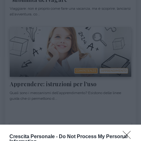
Viaggiare: non è proprio come fare una vacanza, ma è scoprire, lanciarsi
all'avventura, co...
COMPETENZE
APPRENDIMENTO
Apprendere: istruzioni per l'uso
Quali sono i meccanismi dell'apprendimento? Esistono delle linee
guida che ci permettono d...
Ultimi argomenti
Crescita Personale -
Do Not Process My Personal