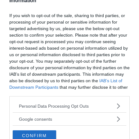
Information
If you wish to opt-out of the sale, sharing to third parties, or
Terminologia e dintorni
Ansia
processing of your personal or sensitive information for
targeted advertising by us, please use the below opt-out
section to confirm your selection. Please note that after your
opt-out request is processed you may continue seeing
Emozioni
Psicoterapie
interest-based ads based on personal information utilized by
us or personal information disclosed to third parties prior to
your opt-out. You may separately opt-out of the further
APPRENDIMENTO
disclosure of your personal information by third parties on the
Voti a scuola, pro e contro
IAB’s list of downstream participants. This information may
also be disclosed by us to third parties on the
IAB’s List of
ATTEGGIAMENTO
Downstream Participants
that may further disclose it to other
Incassare un rifiuto: come riprendersi
third parties.
(alla grand...
Please note that this website/app uses one or more Google
Personal Data Processing Opt Outs
services and may gather and store information including but
not limited to your visit or usage behaviour. You may click to
PSICOLOGIA
Google consents
Pensiero magico: cos'è e perché può
grant or deny consent to Google and its third-party tags to
use your data for below specified purposes in below Google
rivelarsi util...
CONFIRM
consent section.