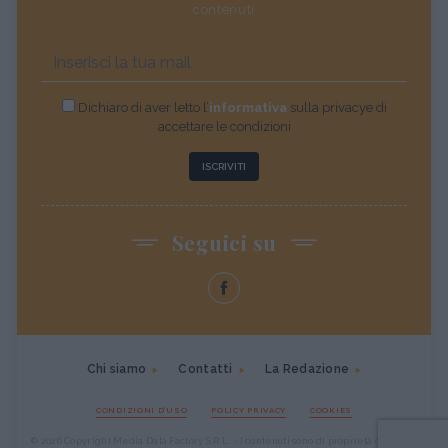
contenuti
Dichiaro di aver letto l’
informativa
sulla privacye di
accettare le condizioni
ISCRIVITI
Seguici su
Chi siamo
Contatti
La Redazione
CONDIZIONI D'USO
POLICY PRIVACY
COOKIES
© 2026 Copyright Media Data Factory S.R.L. - I contenuti sono di proprietà di Media