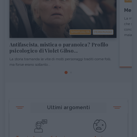
SPIRITU
Medi
La medic
che si p
concezi
SPIRITUALITÀ
PERSONAGGI
malattia
Antifascista, mistica o paranoica? Profilo
psicologico di Violet Gibso...
La storia tramanda le vite di molti personaggi traditi come folli,
ma forse erano soltanto...
Ultimi argomenti