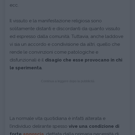
ecc.
Il vissuto e la manifestazione religiosa sono
solitamente distanti e discordanti da quanto vissuto
ed espresso dalla comunità. Tuttavia, anche laddove
vi sia un accordo e condivisione da altri, quello che
rende le convinzioni come patologiche e
disfunzionali è il
disagio che esse provocano in chi
le sperimenta
.
Continua a leggere dopo la pubblicità
La normale vita quotidiana è infatti alterata e
l’individuo delirante spesso
vive una condizione di
forte
angoscia
, dettata dalla primaria necessità di