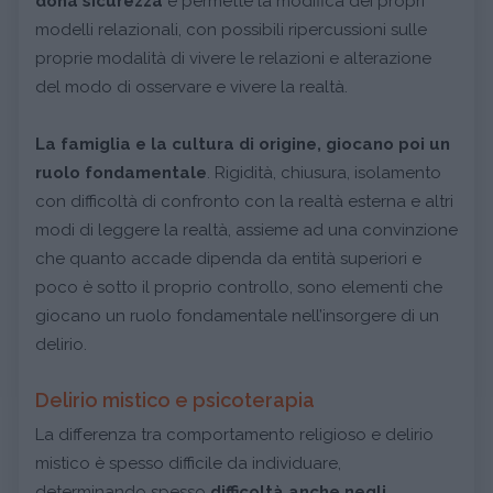
dona sicurezza
e permette la modifica dei propri
modelli relazionali, con possibili ripercussioni sulle
proprie modalità di vivere le relazioni e alterazione
del modo di osservare e vivere la realtà.
La famiglia e la cultura di origine, giocano poi un
ruolo fondamentale
. Rigidità, chiusura, isolamento
con difficoltà di confronto con la realtà esterna e altri
modi di leggere la realtà, assieme ad una convinzione
che quanto accade dipenda da entità superiori e
poco è sotto il proprio controllo, sono elementi che
giocano un ruolo fondamentale nell’insorgere di un
delirio.
Delirio mistico e psicoterapia
La differenza tra comportamento religioso e delirio
mistico è spesso difficile da individuare,
determinando spesso
difficoltà anche negli