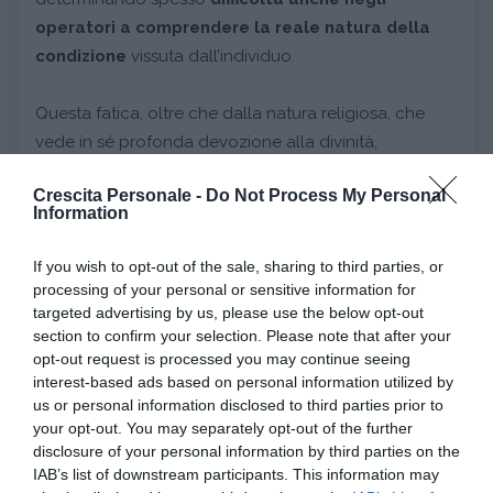
operatori a comprendere la reale natura della
condizione
vissuta dall’individuo.
Questa fatica, oltre che dalla natura religiosa, che
vede in sé profonda devozione alla divinità,
assunzioni di comportamenti volti a soddisfare i
Crescita Personale -
Do Not Process My Personal
canoni religiosi e un
profondo legame con il sacro
,
Information
pone le basi nell’assetto socio-culturale di
appartenenza.
If you wish to opt-out of the sale, sharing to third parties, or
processing of your personal or sensitive information for
targeted advertising by us, please use the below opt-out
section to confirm your selection. Please note that after your
Continua a leggere dopo la pubblicità
opt-out request is processed you may continue seeing
interest-based ads based on personal information utilized by
us or personal information disclosed to third parties prior to
your opt-out. You may separately opt-out of the further
Un clinico infatti che si approccia a un paziente
disclosure of your personal information by third parties on the
con convinzioni religiose, apparentemente
IAB’s list of downstream participants. This information may