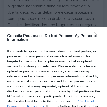
ai genitori, nonostante siano da loro privati della
libertà, della felicità, dell’amore e della protezione,
come può essere nei casi di abuso e trascuratezza.
Figli che identificandosi con l’aggressore, rinnegano
sé, mantenendo un patto di silenzio. Questi sono casi
Crescita Personale -
Do Not Process My Personal
estremi.
Information
Vi sono poi molti figli, eccessivamente fedeli alla
famiglia, che si impediscono di volare via, di essere sé
If you wish to opt-out of the sale, sharing to third parties, or
stessi nelle scelte di vita, semplicemente ricalcando le
processing of your personal or sensitive information for
targeted advertising by us, please use the below opt-out
orme genitoriali (a livello lavorativo, scolastico,
section to confirm your selection. Please note that after your
sentimentale, ecc.). Non credo ci siano scelte più
opt-out request is processed you may continue seeing
giuste di altre, ma solo scelte oneste con sé e con gli
interest-based ads based on personal information utilized by
altri. Operazione difficile, perché impone impegno e
us or personal information disclosed to third parties prior to
your opt-out. You may separately opt-out of the further
frustrazioni. E’ difficile ascoltare il mondo dell’altro,
disclosure of your personal information by third parties on the
non cercare di tirarlo a sé, di tenerlo legato, di
IAB’s list of downstream participants. This information may
interpretare sotto il proprio desiderio e filtro mentale,
also be disclosed by us to third parties on the
IAB’s List of
ciò che l’altro è.
Downstream Participants
that may further disclose it to other