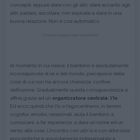
concepiti, eppure stare con gli altri, stare accanto agli
altri, parlare, ascoltare, non equivale a stare in una
buona relazione. Non è così automatico.
Continua a leggere dopo la pubblicità
Al momento in cui nasce, il bambino è assolutamente
inconsapevole di sè e del mondo, percepisce delle
cose di cui non ha ancora chiarezza, confine,
definizione. Gradualmente questa consapevolezza si
affina grazie ad un
organizzatore centrale: l'Io
.
Ed ecco quindi che l'Io e l'egocentrismo, in termini
cognitivi, emotivi, relazionali, aiuta il bambino a
conoscere, a far esperienza, a dare un nome ed un
senso alle cose. L'incontro con
altri Io
e con altre isole
egocentriche è assolutamente indispensabile e