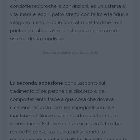
condotte reciproche, a convinzioni, ad un sistema di
vita, morale, ecc. Il patto stretto con l’altro e la fiducia
vengono meno proprio con l’atto del tradimento. Il
punto centrale è l’altro, la relazione con esso ed il
sistema di vita condiviso.
Continua a leggere dopo la pubblicità
La
seconda
accezione
pone l’accento sul
tradimento di sé, perché dal discorso o dal
comportamento trapela qualcosa che doveva
rimanere nascosto. Ci si era impegnati con sé a
mantenere il silenzio su una certo aspetto, che è
venuto meno. Nel primo caso è in rilievo l’atto che
rompe l’alleanza, la fiducia, nel secondo lo
svelamento involontario dell’atto. In verità il concetto