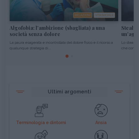
RELAZIONI
VITA SOCIALE
Algofobia: l'ambizione (sbagliata) a una
Stealth
società senza dolore
un'agg
La paura esagerata e incontrollata del dolore fisico e il ricorso a
Lo stealth
qualunque strategia di...
che consist
Ultimi argomenti
Terminologia e dintorni
Ansia