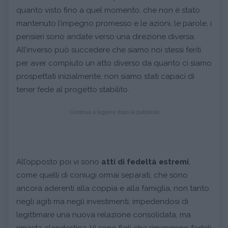
quanto visto fino a quel momento, che non è stato
mantenuto l’impegno promesso e le azioni, le parole, i
pensieri sono andate verso una direzione diversa.
All’inverso può succedere che siamo noi stessi feriti
per aver compiuto un atto diverso da quanto ci siamo
prospettati inizialmente, non siamo stati capaci di
tener fede al progetto stabilito.
Continua a leggere dopo la pubblicità
All’opposto poi vi sono
atti di fedeltà estremi
,
come quelli di coniugi ormai separati, che sono
ancora aderenti alla coppia e alla famiglia, non tanto
negli agiti ma negli investimenti, impedendosi di
legittimare una nuova relazione consolidata, ma
rimasta clandestina. Vi sono figli che rimangono fedeli