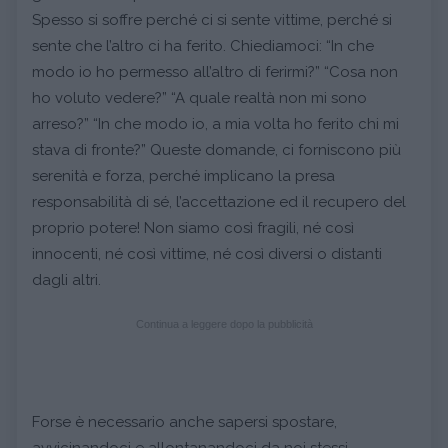
Spesso si soffre perché ci si sente vittime, perché si
sente che l’altro ci ha ferito. Chiediamoci: “In che
modo io ho permesso all’altro di ferirmi?” “Cosa non
ho voluto vedere?” “A quale realtà non mi sono
arreso?” “In che modo io, a mia volta ho ferito chi mi
stava di fronte?” Queste domande, ci forniscono più
serenità e forza, perché implicano la presa
responsabilità di sé, l’accettazione ed il recupero del
proprio potere! Non siamo così fragili, né così
innocenti, né così vittime, né così diversi o distanti
dagli altri.
Continua a leggere dopo la pubblicità
Forse è necessario anche sapersi spostare,
avvicinandoci e allontanandoci da noi stessi,