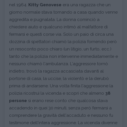
nel 1964.
Kitty Genovese
era una ragazza che un
giorno normale stava tornando a casa quando venne
aggredita e pugnalata. La donna cominciò a
chiedere aiuto e qualcuno intimò al malfattore di
fermarsi e questi corse via. Solo un paio di circa una
dozzina di spettatori chiamò la polizia fornendo però
un resoconto poco chiaro (un litigio, un furto, ecc.)
tanto che la polizia non intervenne immediatamente e
nessuno chiamò l'ambulanza. L'aggressore tornò
indietro, trovò la ragazza accasciata davanti al
portone di casa, la uccise, la violentò e la derubò
prima di andarsene. Una volta finita l'aggressione la
polizia ricostruì la vicenda e scoprì che almeno
38
persone
si erano rese conto che qualcosa stava
accadendo in quei 30 minuti, senza però fermarsi a
comprendere la gravità dell'accaduto e nessuno fu
testimone dell'intera aggressione. La vicenda divenne