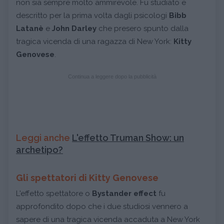
non sia sempre molto ammirevole. Fu studiato e
descritto per la prima volta dagli psicologi
Bibb
Latanè
e
John Darley
che presero spunto dalla
tragica vicenda di una ragazza di New York:
Kitty
Genovese
.
Continua a leggere dopo la pubblicità
Leggi anche
L'effetto Truman Show: un
archetipo?
Gli spettatori di Kitty Genovese
L'effetto spettatore o
Bystander effect
fu
approfondito dopo che i due studiosi vennero a
sapere di una tragica vicenda accaduta a New York