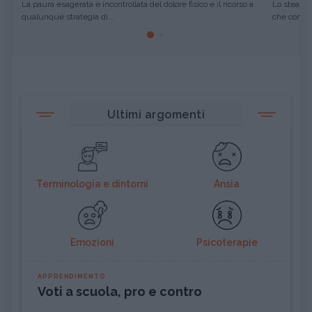
La paura esagerata e incontrollata del dolore fisico e il ricorso a
Lo stealth
qualunque strategia di...
che consist
Ultimi argomenti
Terminologia e dintorni
Ansia
Emozioni
Psicoterapie
APPRENDIMENTO
Voti a scuola, pro e contro