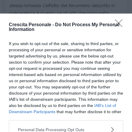
stessa richiesta. L'effetto del fenomeno descritto in
precedenza è questo: se gli altri che sono nella
stessa condizione non si attivano, io singolo, poco
Crescita Personale -
Do Not Process My Personal
coinvolto e poco responsabilizzato, non faccio nulla
Information
e resto uno spettatore passivo. Latanè e Darley
If you wish to opt-out of the sale, sharing to third parties, or
proposero un
esperimento
durante il quale il
processing of your personal or sensitive information for
partecipante improvvisamente ascoltava qualcuno
targeted advertising by us, please use the below opt-out
chiedere aiuto: alcuni credevano di essere i soli a
section to confirm your selection. Please note that after your
sentire la richiesta, altri la sentivano in due, l'ultimo
opt-out request is processed you may continue seeing
gruppo invece sapeva che almeno altre 4 persone
interest-based ads based on personal information utilized by
us or personal information disclosed to third parties prior to
erano in ascolto. Nel primo caso l'88% dei
your opt-out. You may separately opt-out of the further
partecipanti chiese aiuto, le percentuali scendono a
disclosure of your personal information by third parties on the
62% e 31% rispettivamente nel secondo e nel terzo
IAB’s list of downstream participants. This information may
gruppo.
also be disclosed by us to third parties on the
IAB’s List of
Downstream Participants
that may further disclose it to other
third parties.
Continua a leggere dopo la pubblicità
Please note that this website/app uses one or more Google
Personal Data Processing Opt Outs