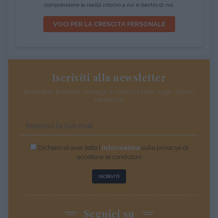
comprendere la realtà intorno a noi e dentro di noi.
VOCI PER LA CRESCITA PERSONALE
Iscriviti alla newsletter
Riceverai preziosi consigli e informazioni sugli ultimi
contenuti
Dichiaro di aver letto l’
informativa
sulla privacye di
accettare le condizioni
ISCRIVITI
Seguici su