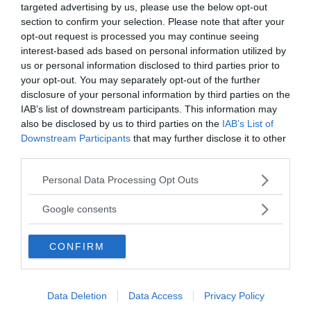
stato emotivo di alcune persone guardandone
targeted advertising by us, please use the below opt-out
solamente gli occhi
.
section to confirm your selection. Please note that after your
opt-out request is processed you may continue seeing
La ricerca ha quindi evidenziato che a coloro che era
interest-based ads based on personal information utilized by
stato somministrato del testosterone le
abilità
us or personal information disclosed to third parties prior to
empatiche
calavano del 75%
.
your opt-out. You may separately opt-out of the further
disclosure of your personal information by third parties on the
Il legame tra empatia femminile e perdono
IAB’s list of downstream participants. This information may
also be disclosed by us to third parties on the
IAB’s List of
Downstream Participants
that may further disclose it to other
third parties.
da:
RELAZIONI
GENDER
Please note that this website/app uses one or more Google
Personal Data Processing Opt Outs
services and may gather and store information including but
Ti potrebbe interessare anche
not limited to your visit or usage behaviour. You may click to
Google consents
grant or deny consent to Google and its third-party tags to
use your data for below specified purposes in below Google
CONFIRM
consent section.
Data Deletion
Data Access
Privacy Policy