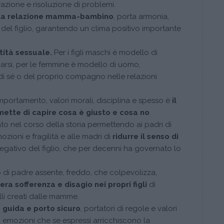
razione e risoluzione di problemi.
lla relazione mamma-bambino
, porta armonia,
del figlio, garantendo un clima positivo importante
tità sessuale.
Per i figli maschi è modello di
icarsi, per le femmine è modello di uomo,
i sé o del proprio compagno nelle relazioni
mportamento, valori morali, disciplina e spesso è
il
mette di capire cosa è giusto e cosa no
.
to nel corso della storia permettendo ai padri di
mozioni e fragilità e alle madri di
ridurre il senso di
egativo del figlio, che per decenni ha governato lo
o di padre assente, freddo, che colpevolizza,
era sofferenza e disagio nei propri figli
di
lli creati dalle mamme.
,
guida e porto sicuro
, portatori di regole e valori
emozioni che se espressi arricchiscono la