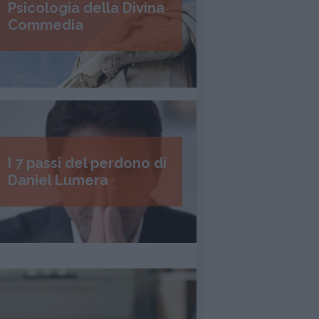
Psicologia della Divina
Commedia
I 7 passi del perdono di
Daniel Lumera