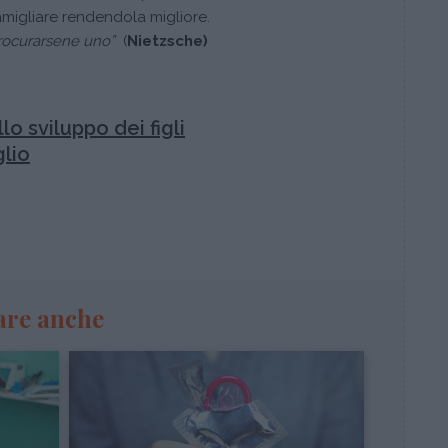
famigliare rendendola migliore.
rocurarsene uno”
(
Nietzsche)
lo sviluppo dei figli
glio
are anche