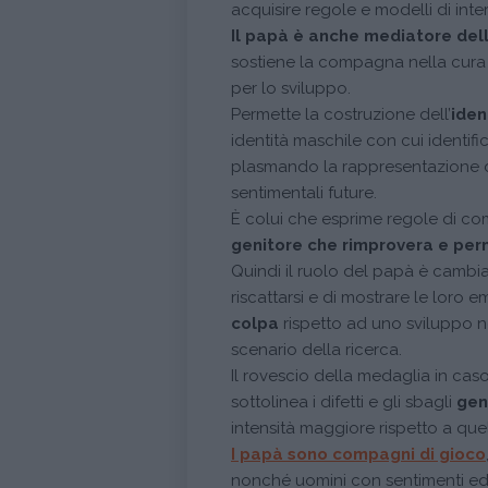
acquisire regole e modelli di inte
Il papà è anche mediatore de
sostiene la compagna nella cura 
per lo sviluppo.
Permette la costruzione dell’
iden
identità maschile con cui identif
plasmando la rappresentazione d
sentimentali future.
È colui che esprime regole di co
genitore che rimprovera e per
Quindi il ruolo del papà è cambia
riscattarsi e di mostrare le loro e
colpa
rispetto ad uno sviluppo n
scenario della ricerca.
Il rovescio della medaglia in cas
sottolinea i difetti e gli sbagli
gen
intensità maggiore rispetto a que
I papà sono compagni di gioco
nonché uomini con sentimenti ed 