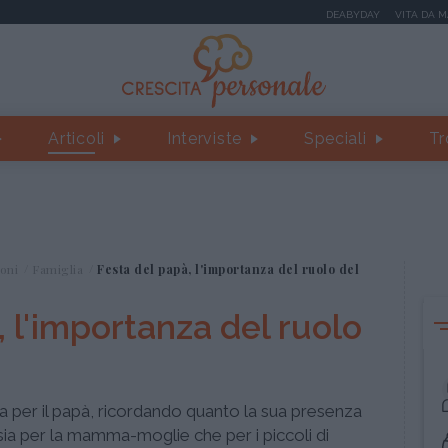
DEABYDAY
VITA DA 
Articoli
Interviste
Speciali
Tr
oni
Famiglia
Festa del papà, l'importanza del ruolo del
, l'importanza del ruolo
 per il papà, ricordando quanto la sua presenza
 sia per la mamma-moglie che per i piccoli di