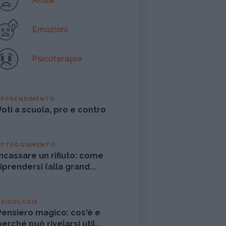
Ansia
Emozioni
Psicoterapie
APPRENDIMENTO
Voti a scuola, pro e contro
ATTEGGIAMENTO
Incassare un rifiuto: come
riprendersi (alla grand...
PSICOLOGIA
Pensiero magico: cos'è e
perché può rivelarsi util...