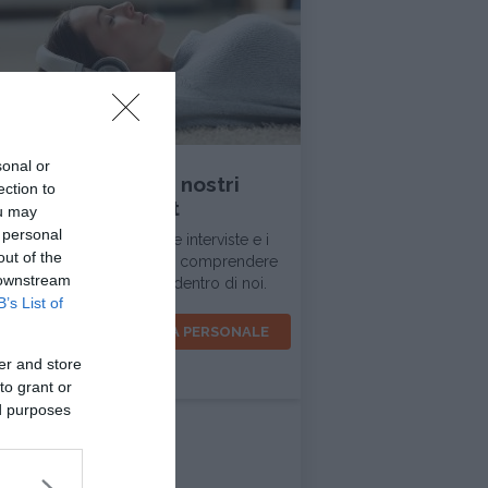
INTERVISTA
sonal or
Ascolta tutti i nostri
ection to
podcast
ou may
 personal
In questa sezione trovi le interviste e i
out of the
dialoghi d'ispirazione per comprendere
 downstream
la realtà intorno a noi e dentro di noi.
B’s List of
VOCI PER LA CRESCITA PERSONALE
er and store
to grant or
ed purposes