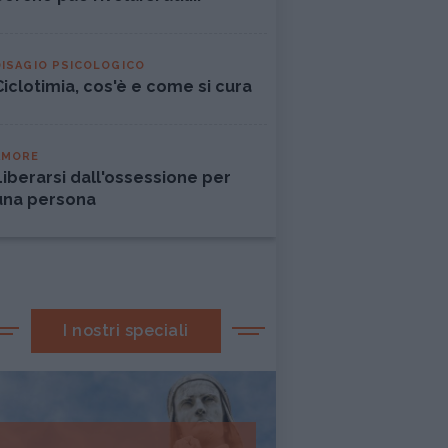
DISAGIO PSICOLOGICO
Ciclotimia, cos'è e come si cura
AMORE
Liberarsi dall'ossessione per
una persona
I nostri speciali