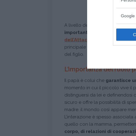
Persona
Google 
A livello della ricerca scientific
importante al pari di quello 
dell’Attaccamento
, sulla rel
principale figura di riferimento 
del figlio.
L’importanza del ruolo 
Il papà è colui che
garantisce un
momento in cui il piccolo vive i
distinguersi da lei e definendosi
sicuro e offre la possibilità di sp
madre. il mondo così appare men
L’interazione è spesso associata 
quello con la mamma, permetten
corpo, di relazioni di cooperaz