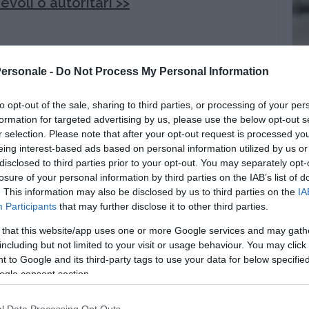
evoli o autoritari >>
ocietà che cambia
Personale -
Do Not Process My Personal Information
iando. In una società dove
le madri sono sempre
ative
, il padre riveste un
ruolo attivo nella cura
to opt-out of the sale, sharing to third parties, or processing of your per
formation for targeted advertising by us, please use the below opt-out s
Si ha un’apertura alla cooperazione e al sostegno
r selection. Please note that after your opt-out request is processed y
eing interest-based ads based on personal information utilized by us or
iziano a sentirsi maggiormente liberi a
autorizzati
disclosed to third parties prior to your opt-out. You may separately opt-
, desideri e paure che provano nella relazione con
losure of your personal information by third parties on the IAB’s list of
ia. Nel tempo si intravede
una riduzione del timore
. This information may also be disclosed by us to third parties on the
IA
edibilità come uomo che deve mostrarsi forte,
Participants
that may further disclose it to other third parties.
uò manifestare dubbi e perplessità.
 that this website/app uses one or more Google services and may gath
cuni cambiamenti nella sfera legale e
including but not limited to your visit or usage behaviour. You may click 
 ai padri di vivere i primi momenti di vita del
 to Google and its third-party tags to use your data for below specifi
uccessi e della crescita.
ogle consent section.
nua a leggere dopo la pubblicità