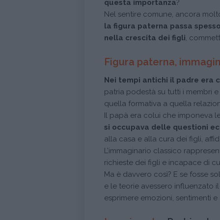
questa importanza
?
Nel sentire comune, ancora molto 
la figura paterna passa spess
nella crescita dei figli
, commett
Figura paterna, immagin
Nei tempi antichi il padre era 
patria podestà su tutti i membri e 
quella formativa a quella relazio
Il papà era colui che imponeva le 
si occupava delle questioni e
alla casa e alla cura dei figli, a
L’immaginario classico rappresen
richieste dei figli e incapace di c
Ma è davvero così? E se fosse sol
e le teorie avessero influenzato i
esprimere emozioni, sentimenti e