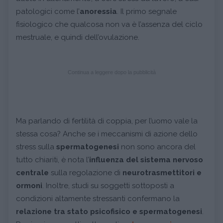
patologici come l’
anoressia
. Il primo segnale
fisiologico che qualcosa non va è l’assenza del ciclo
mestruale, e quindi dell’ovulazione.
Continua a leggere dopo la pubblicità
Ma parlando di fertilità di coppia, per l’uomo vale la
stessa cosa? Anche se i meccanismi di azione dello
stress sulla
spermatogenesi
non sono ancora del
tutto chiariti, è nota l’
influenza del sistema nervoso
centrale
sulla regolazione di
neurotrasmettitori e
ormoni
. Inoltre, studi su soggetti sottoposti a
condizioni altamente stressanti confermano la
relazione tra stato psicofisico e spermatogenesi
.