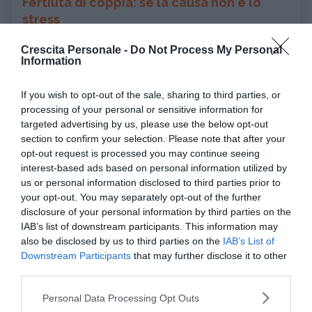
Fertilità di coppia: se la causa non è lo
stress
Se il figlio non arriva dopo un certo periodo di
Crescita Personale -
Do Not Process My Personal
rapporti non protetti (un anno circa se la donna non
Information
ha superato i 35 anni, qualcosa in meno se si avvicina
If you wish to opt-out of the sale, sharing to third parties, or
ai 40), prima di dare tutta la colpa allo stress è
processing of your personal or sensitive information for
necessario escludere possibili
cause fisiologiche
targeted advertising by us, please use the below opt-out
capaci di minare la fertilità di coppia. Una visita
section to confirm your selection. Please note that after your
dall’andrologo e un
esame del liquido seminale
per
opt-out request is processed you may continue seeing
lui,
dosaggi ormonali e visita ginecologica
per lei
interest-based ads based on personal information utilized by
us or personal information disclosed to third parties prior to
sono i primi passi per individuare eventuali anomalie.
your opt-out. You may separately opt-out of the further
Per la donna sono consigliabili anche
disclosure of your personal information by third parties on the
un’
isteroscopia
per valutare la morfologia della
IAB’s list of downstream participants. This information may
cavità uterina e una
isterosalpingografia
, l’esame
also be disclosed by us to third parties on the
IAB’s List of
Downstream Participants
that may further disclose it to other
che controlla lo stato delle tube. Nel caso in cui
third parties.
questi controlli mettano in luce qualche problema
(ma anche quando sembra tutto a posto) è bene
Please note that this website/app uses one or more Google
Personal Data Processing Opt Outs
services and may gather and store information including but