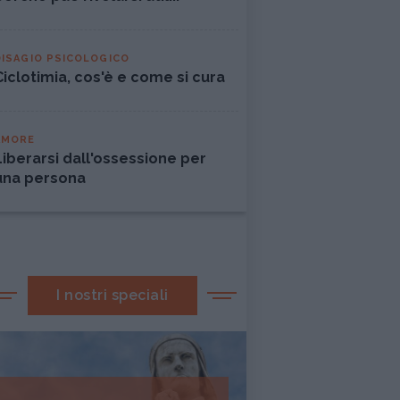
DISAGIO PSICOLOGICO
Ciclotimia, cos'è e come si cura
AMORE
Liberarsi dall'ossessione per
una persona
I nostri speciali