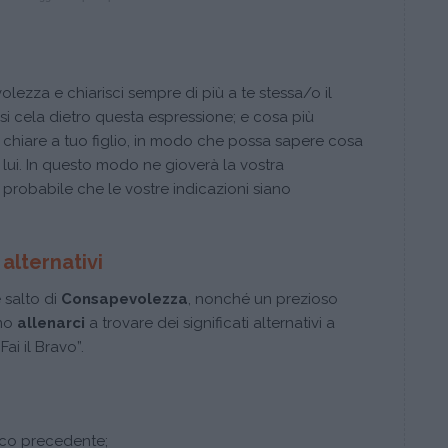
ezza e chiarisci sempre di più a te stessa/o il
 si cela dietro questa espressione; e cosa più
 chiare a tuo figlio, in modo che possa sapere cosa
a lui. In questo modo ne gioverà la vostra
 probabile che le vostre indicazioni siano
alternativi
 salto di
Consapevolezza
, nonché un prezioso
mmo
allenarci
a trovare dei significati alternativi a
ai il Bravo”.
nco precedente;