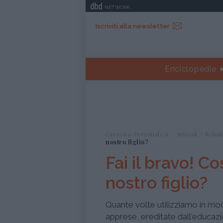
NETWORK
Iscriviti alla newsletter
Enciclopedie
Crescita-Personale.it
Articoli
Relazi
nostro figlio?
Fai il bravo! C
nostro figlio?
Quante volte utilizziamo in mo
apprese, ereditate dall'educazio