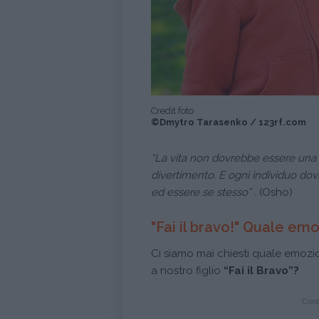
Credit foto
©Dmytro Tarasenko / 123rf.com
“La vita non dovrebbe essere una 
divertimento. E ogni individuo dov
ed essere se stesso” .
(Osho)
"Fai il bravo!" Quale e
Ci siamo mai chiesti quale emozio
a nostro figlio
“Fai il Bravo”?
Conti