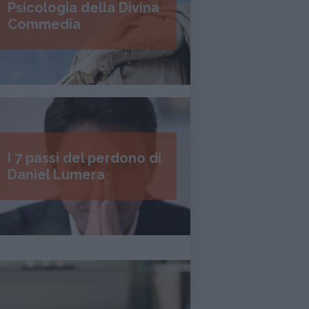
Psicologia della Divina
Commedia
I 7 passi del perdono di
Daniel Lumera