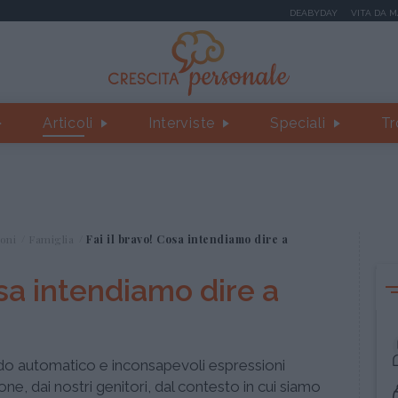
DEABYDAY
VITA DA 
Articoli
Interviste
Speciali
Tr
oni
Famiglia
Fai il bravo! Cosa intendiamo dire a
osa intendiamo dire a
do automatico e inconsapevoli espressioni
ne, dai nostri genitori, dal contesto in cui siamo