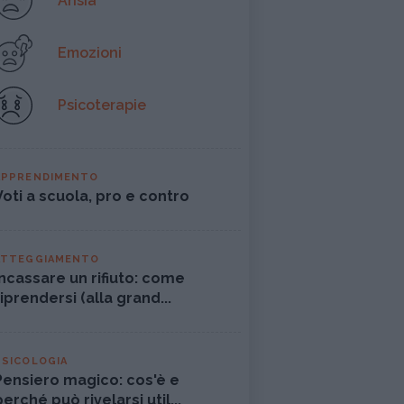
Ansia
Emozioni
Psicoterapie
APPRENDIMENTO
Voti a scuola, pro e contro
ATTEGGIAMENTO
Incassare un rifiuto: come
riprendersi (alla grand...
PSICOLOGIA
Pensiero magico: cos'è e
perché può rivelarsi util...