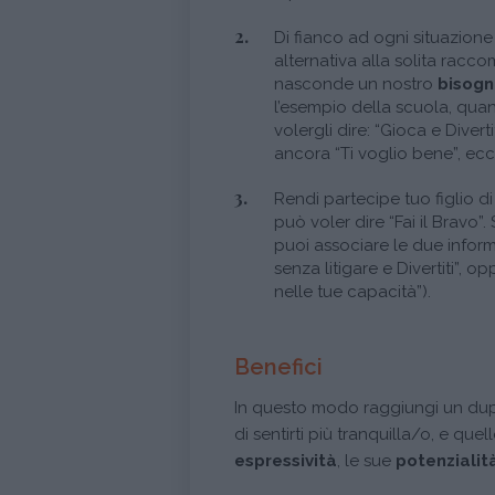
Di fianco ad ogni situazione
alternativa alla solita rac
nasconde un nostro
bisogn
l’esempio della scuola, quan
volergli dire: “Gioca e Divert
ancora “Ti voglio bene”, ecc.
Rendi partecipe tuo figlio di
può voler dire “Fai il Bravo”. 
puoi associare le due infor
senza litigare e Divertiti”, 
nelle tue capacità”).
Benefici
In questo modo raggiungi un du
di sentirti più tranquilla/o, e quel
espressività
, le sue
potenzialit