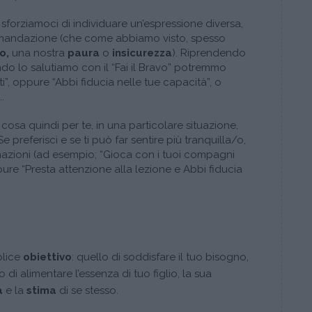
 sforziamoci di individuare un’espressione diversa,
comandazione (che come abbiamo visto, spesso
o,
una nostra
paura
o
insicurezza
). Riprendendo
do lo salutiamo con il “Fai il Bravo” potremmo
iti”, oppure “Abbi fiducia nelle tue capacità”, o
.
 cosa quindi per te, in una particolare situazione,
Se preferisci e se ti può far sentire più tranquilla/o,
mazioni (ad esempio; “Gioca con i tuoi compagni
oppure “Presta attenzione alla lezione e Abbi fiducia
plice
obiettivo
: quello di soddisfare il tuo bisogno,
lo di alimentare l’essenza di tuo figlio, la sua
à
e la
stima
di se stesso.