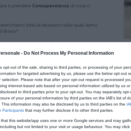
fare è prendere
Consapevolezza
di cosa ci
enchiamo tutte le situazioni nelle quali siamo
 il Bravo!”;
bisogno
che ci spinge a fare questa
Personale -
Do Not Process My Personal Information
ato al termine “Fai il Bravo”, possibilmente riferito
per la quale lo stiamo pronunciando.
to opt-out of the sale, sharing to third parties, or processing of your per
formation for targeted advertising by us, please use the below opt-out s
r selection. Please note that after your opt-out request is processed y
a
di quali meccanismi, emozioni e
dinamiche
ci
eing interest-based ads based on personal information utilized by us or
re il “Fai il Bravo” in modo automatico, saremo
disclosed to third parties prior to your opt-out. You may separately opt-
re, o almeno moderare il suo utilizzo.
losure of your personal information by third parties on the IAB’s list of
. This information may also be disclosed by us to third parties on the
IA
amo a farne a meno?
Participants
that may further disclose it to other third parties.
amo, proponendoci di
ascoltarci
più attentamente
 that this website/app uses one or more Google services and may gath
o e il perché lo stiamo pronunciando),
including but not limited to your visit or usage behaviour. You may click 