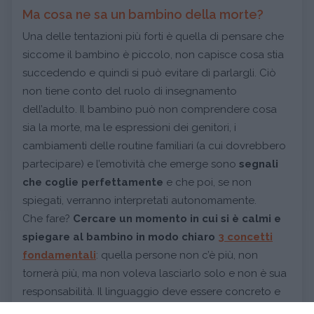
Ma cosa ne sa un bambino della morte?
Una delle tentazioni più forti è quella di pensare che
siccome il bambino è piccolo, non capisce cosa stia
succedendo e quindi si può evitare di parlargli. Ciò
non tiene conto del ruolo di insegnamento
dell’adulto. Il bambino può non comprendere cosa
sia la morte, ma le espressioni dei genitori, i
cambiamenti delle routine familiari (a cui dovrebbero
partecipare) e l’emotività che emerge sono
segnali
che coglie perfettamente
e che poi, se non
spiegati, verranno interpretati autonomamente.
Che fare?
Cercare un momento in cui si è calmi e
spiegare al bambino in modo chiaro
3 concetti
fondamentali
: quella persone non c’è più, non
tornerà più, ma non voleva lasciarlo solo e non è sua
responsabilità. Il linguaggio deve essere concreto e
privo di metafore, andate dritti al punto o il bambino