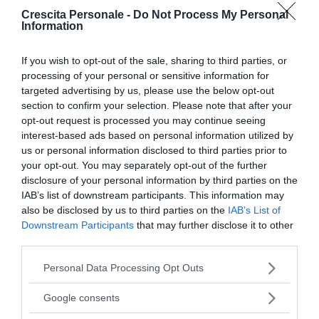
sarà ancora più confuso.
Crescita Personale -
Do Not Process My Personal
Information
Continua a leggere dopo la pubblicità
If you wish to opt-out of the sale, sharing to third parties, or
processing of your personal or sensitive information for
targeted advertising by us, please use the below opt-out
section to confirm your selection. Please note that after your
Con ogni probabilità la prima reazione è quella di
opt-out request is processed you may continue seeing
chiedere dov’è andato
. La risposta dipende molto
interest-based ads based on personal information utilized by
us or personal information disclosed to third parties prior to
dal credo del genitore, ma sarebbe opportuno,
your opt-out. You may separately opt-out of the further
soprattutto per bambini piccoli, fornire un’immagine
disclosure of your personal information by third parties on the
concreta che li tranquillizzi perché l’idea del
vuoto
e
IAB’s list of downstream participants. This information may
della scomparsa potrebbe essere troppo vaga e
also be disclosed by us to third parties on the
IAB’s List of
Downstream Participants
that may further disclose it to other
spaventosa.
third parties.
Leggi anche
Linguaggio e pensiero nello
Please note that this website/app uses one or more Google
Personal Data Processing Opt Outs
sviluppo del bambino >>
services and may gather and store information including but
not limited to your visit or usage behaviour. You may click to
Google consents
grant or deny consent to Google and its third-party tags to