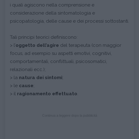
i quali agiscono nella comprensione e
considerazione della sintomatologia e
psicopatologia, delle cause e dei processi sottostanti.
Tali principi teorici definiscono:
> l’
oggetto dell’agire
del terapeuta (con maggior
focus, ad esempio su aspetti emotivi, cognitivi,
comportamentali, conflittuali, psicosomatici,
relazionali ecc.);
> la
natura dei sintomi
;
> le
cause
;
> il
ragionamento effettuato
.
Continua a leggere dopo la pubblicità