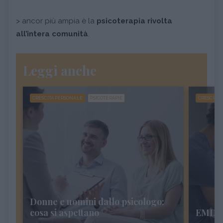
> ancor più ampia è la
psicoterapia rivolta
all’intera comunità
.
Leggi anche
CRESCITA PERSONALE
PSICOTERAPIE
CRESCITA
Donne e uomini dallo psicologo:
cosa si aspettano
EMDR: 