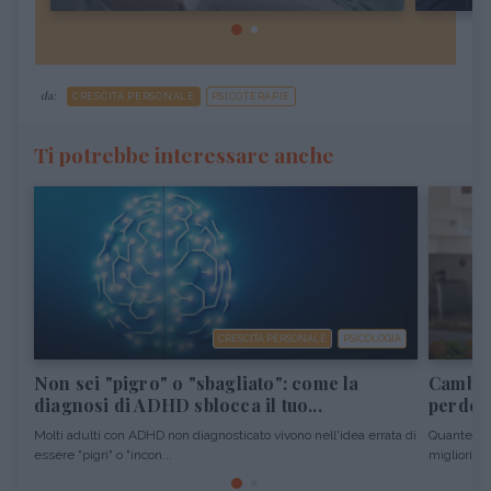
da:
CRESCITA PERSONALE
PSICOTERAPIE
Ti potrebbe interessare anche
CRESCITA PERSONALE
PSICOLOGIA
Non sei "pigro" o "sbagliato": come la
Cambiar
diagnosi di ADHD sblocca il tuo...
perdere
Molti adulti con ADHD non diagnosticato vivono nell'idea errata di
Quante vol
essere "pigri" o "incon...
migliori pro