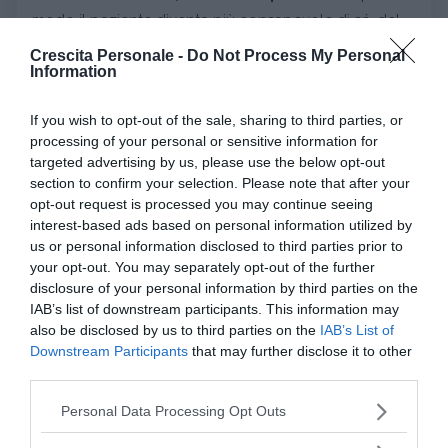
modo il paziente diventa più consapevole di sé, del
proprio vissuto e della propria autonomia su di esso.
Crescita Personale -
Do Not Process My Personal
Information
Oltre a questi approcci di base si possono
If you wish to opt-out of the sale, sharing to third parties, or
annoverare tantissime altre realtà, tra cui la
terapia
processing of your personal or sensitive information for
integrata
(che integra i presupposti di cognitivismo,
targeted advertising by us, please use the below opt-out
Gestalt e neuroscienze), quella
breve e strategica
,
section to confirm your selection. Please note that after your
quelle di stampo
psicosomatico e bioenergetico
opt-out request is processed you may continue seeing
interest-based ads based on personal information utilized by
con maggiore focus verso il corpo e suoi segnali,
us or personal information disclosed to third parties prior to
l’
analisi transazionale
,
le terapie basate sulla
your opt-out. You may separately opt-out of the further
Mindfulness
, lo
psicodramma
, la
psicoterapia
disclosure of your personal information by third parties on the
centrata sul cliente
,
l'ipnosi
ecc.
IAB’s list of downstream participants. This information may
also be disclosed by us to third parties on the
IAB’s List of
Downstream Participants
that may further disclose it to other
Questo elenco, tutt'altro che esaustivo, serve per
third parties.
capire che
le teorie più conosciute sono molto
Please note that this website/app uses one or more Google
differenti tra loro
e che
nel tempo sono sorti
Personal Data Processing Opt Outs
services and may gather and store information including but
tantissimi approcci
, ciascuno caratterizzato da