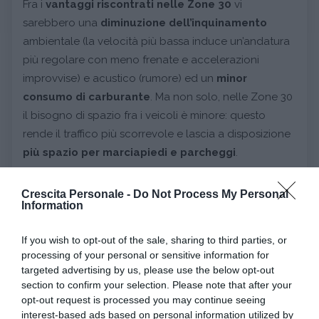
Fra i
vantaggi riscontrati nelle Zone 30
vi
sarebbero una
diminuzione dell’inquinamento
ambientale (la velocità più bassa induce un’andatura
più regolare con meno frenate e accelerazioni
improvvise) e acustico (rumore) ed un
minor
consumo di carburante
. Ma non solo, nelle Zone 30
il bisogno di spazio fra i veicoli è minore: questo
rende il traffico più scorrevole e lascia a disposizione
più spazio per marciapiedi e parcheggi
.
Psicologia del traffico e zone 30: pregiudizi
Crescita Personale -
Do Not Process My Personal
da sfatare
Information
If you wish to opt-out of the sale, sharing to third parties, or
Pensate che con le Zone 30 si perda troppo tempo?
processing of your personal or sensitive information for
In realtà il ritardo è molto minore di quello che si
targeted advertising by us, please use the below opt-out
section to confirm your selection. Please note that after your
pensa
: solo
5 secondi in più per ogni 500 metri
, il
opt-out request is processed you may continue seeing
resto è tutta salute!
interest-based ads based on personal information utilized by