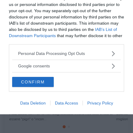
us or personal information disclosed to third parties prior to
Immagine | it.fotopedia.com
your opt-out. You may separately opt-out of the further
disclosure of your personal information by third parties on the
da:
CRESCITA PERSONALE
PSICOLOGIA
IAB’s list of downstream participants. This information may
also be disclosed by us to third parties on the
IAB’s List of
Downstream Participants
that may further disclose it to other
Ti potrebbe interessare anche
third parties.
Please note that this website/app uses one or more Google
Personal Data Processing Opt Outs
services and may gather and store information including but
not limited to your visit or usage behaviour. You may click to
Google consents
grant or deny consent to Google and its third-party tags to
use your data for below specified purposes in below Google
CONFIRM
consent section.
CRESCITA PERSONALE
PSICOLOGIA
Non sei "pigro" o "sbagliato": come la
Cambiar
Data Deletion
Data Access
Privacy Policy
diagnosi di ADHD sblocca il tuo...
perdere
Molti adulti con ADHD non diagnosticato vivono nell'idea errata di
Quante vol
essere "pigri" o "incon...
migliori pro