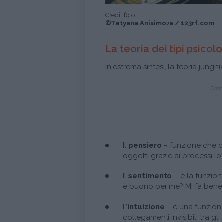
Credit foto
©Tetyana Anisimova / 123rf.com
La teoria dei tipi psicolo
In estrema sintesi, la teoria jungh
Conti
Il
pensiero
– funzione che ci
oggetti grazie ai processi lo
Il
sentimento
– è la funzion
è buono per me? Mi fa bene
L’
intuizione
– è una funzione
collegamenti invisibili tra gl