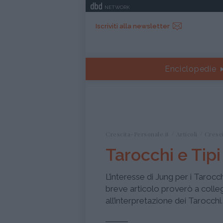
NETWORK
Iscriviti alla newsletter
Enciclopedie
Crescita-Personale.it
Articoli
Cresc
Tarocchi e Tipi
L’interesse di Jung per i Tarocc
breve articolo proverò a collega
all’interpretazione dei Tarocchi.