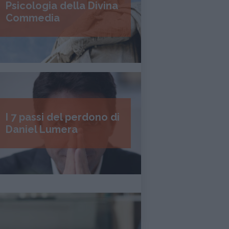
Psicologia della Divina
Commedia
I 7 passi del perdono di
Daniel Lumera