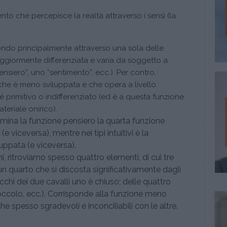
nto che percepisce la realtà attraverso i sensi (la
mondo principalmente attraverso una sola delle
aggiormente differenziata e varia da soggetto a
nsiero”, uno “sentimento”, ecc.). Per contro,
che è meno sviluppata e che opera a livello
 primitivo o indifferenziato (ed è a questa funzione
teriale onirico).
domina la funzione pensiero la quarta funzione
 viceversa), mentre nei tipi intuitivi è la
ppata (e viceversa).
, ritroviamo spesso quattro elementi, di cui tre
n quarto che si discosta significativamente dagli
 occhi dei due cavalli uno è chiuso; delle quattro
occolo, ecc.). Corrisponde alla funzione meno
che spesso sgradevoli e inconciliabili con le altre.