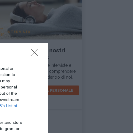
INTERVISTA
Ascolta tutti i nostri
podcast
In questa sezione trovi le interviste e i
sonal or
dialoghi d'ispirazione per comprendere
ection to
la realtà intorno a noi e dentro di noi.
ou may
 personal
VOCI PER LA CRESCITA PERSONALE
out of the
 downstream
B’s List of
er and store
to grant or