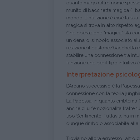
quanto mago (altro nome spesso a
munito di bacchetta magica (= ba
mondo. L’intuizione è cioè la su
magica si trova in alto rispetto a
Che operazione “magica” sta com
un denaro, simbolo associato alla
relazione il bastone/bacchetta m
stabilire una connessione tra intu
funzione che per il tipo intuitivo è
Interpretazione psicolo
L’Arcano successivo è la Papessa
connessione con la teoria junghi
La Papessa, in quanto emblema fe
anche di un’emozionalità trattenu
tipo Sentimento. Tuttavia, ha in 
dunque simbolo associabile alla
Troviamo allora espresso l’altro g