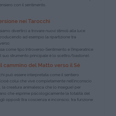
pensiero con il sentimento.
ersione nei Tarocchi
amo divertirci a trovare nuovi stimoli alla luce
 introducendo ad esempio la ripartizione tra
overso.
a come tipo Introverso-Sentimento e l’Imperatrice
il suo strumento principale è lo scettro/bastone).
 il cammino del Matto verso il Sé
i può essere interpretata come il sentiero
(cioè colui che vive completamente nell’inconscio
 la creatura animalesca che lo insegue) per
ano che esprime psicologicamente la totalità del
gli opposti (tra coscienza e inconscio, tra funzione
.