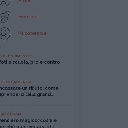
Ansia
Emozioni
Psicoterapie
APPRENDIMENTO
Voti a scuola, pro e contro
ATTEGGIAMENTO
Incassare un rifiuto: come
riprendersi (alla grand...
PSICOLOGIA
Pensiero magico: cos'è e
perché può rivelarsi util...