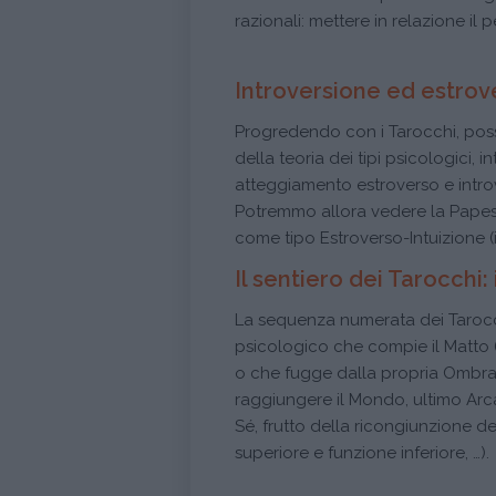
razionali: mettere in relazione il 
Introversione ed estrov
Progredendo con i Tarocchi, possi
della teoria dei tipi psicologici,
atteggiamento estroverso e intr
Potremmo allora vedere la Papess
come tipo Estroverso-Intuizione (
Il sentiero dei Tarocchi:
La sequenza numerata dei Tarocch
psicologico che compie il Matto 
o che fugge dalla propria Ombra,
raggiungere il Mondo, ultimo Arc
Sé, frutto della ricongiunzione de
superiore e funzione inferiore, …)