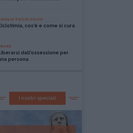
DISAGIO PSICOLOGICO
Ciclotimia, cos'è e come si cura
AMORE
Liberarsi dall'ossessione per
una persona
I nostri speciali