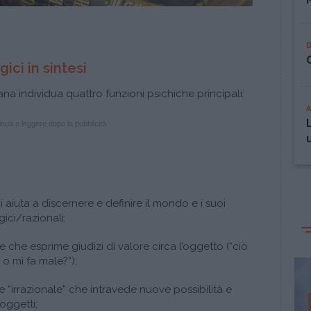
gici in sintesi
iana individua quattro funzioni psichiche principali:
nua a leggere dopo la pubblicità
 aiuta a discernere e definire il mondo e i suoi
gici/razionali;
e che esprime giudizi di valore circa l’oggetto (“ciò
 o mi fa male?”);
 “irrazionale” che intravede nuove possibilità e
i oggetti;