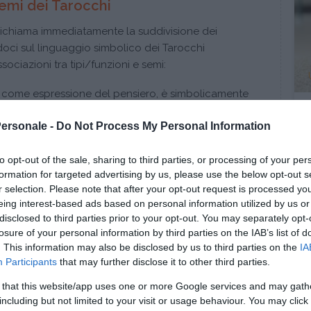
semi dei Tarocchi
i richiama immediatamente la suddivisione dei
doci sul linguaggio simbolico dei Tarocchi
ociazioni tra tipi/funzioni e semi:
, come espressione del pensiero, è simbolicamente
’associazione tra verbo divino e spada, Cristo dalla
a, la spada della Giustizia che discrimina tra
Personale -
Do Not Process My Personal Information
e falsità, ecc.).
to opt-out of the sale, sharing to third parties, or processing of your per
entimento ha tradizionalmente sede nel cuore, e la
formation for targeted advertising by us, please use the below opt-out s
ne simbolica del cuore.
r selection. Please note that after your opt-out request is processed y
eing interest-based ads based on personal information utilized by us or
izione è un’energia irrazionale che crea nuovi mondi
disclosed to third parties prior to your opt-out. You may separately opt-
 come la magia cui il bastone è tradizionalmente
losure of your personal information by third parties on the IAB’s list of
che una forza incontenibile, che non può essere
. This information may also be disclosed by us to third parties on the
IA
 che si irrompe nella coscienza come la
Participants
that may further disclose it to other third parties.
 “lampo di genio”: è un’entità accostabile al fuoco,
ociato ai bastoni.
 that this website/app uses one or more Google services and may gath
including but not limited to your visit or usage behaviour. You may click 
ri richiamano la terra, la materialità, il godimento