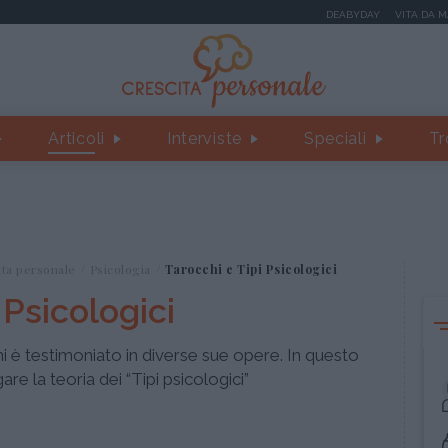
DEABYDAY
VITA DA 
Articoli
Interviste
Speciali
Tr
ita personale
Psicologia
Tarocchi e Tipi Psicologici
 Psicologici
hi è testimoniato in diverse sue opere. In questo
re la teoria dei “Tipi psicologici”