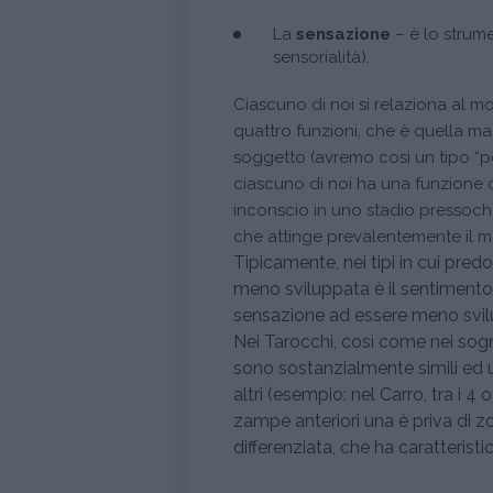
La
sensazione
– è lo strume
sensorialità).
Ciascuno di noi si relaziona al 
quattro funzioni, che è quella m
soggetto (avremo così un tipo “pe
ciascuno di noi ha una funzione 
inconscio in uno stadio pressoché
che attinge prevalentemente il ma
Tipicamente, nei tipi in cui pre
meno sviluppata è il sentimento (e
sensazione ad essere meno svilu
Nei Tarocchi, così come nei sogni
sono sostanzialmente simili ed u
altri (esempio: nel Carro, tra i 4
zampe anteriori una è priva di z
differenziata, che ha caratteristi