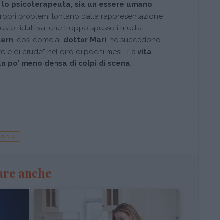
 lo psicoterapeuta, sia un essere umano
 i propri problemi lontano dalla rappresentazione
uesto riduttiva, che troppo spesso i media
tern
, così come al
dottor Mari
, ne succedono –
te e di crude” nel giro di pochi mesi… La
vita
un po’ meno densa di colpi di scena
…
LOGIA
are anche