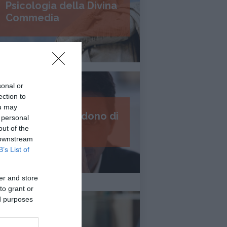
Psicologia della Divina
Commedia
sonal or
ection to
ou may
I 7 passi del perdono di
 personal
Daniel Lumera
out of the
 downstream
B’s List of
er and store
to grant or
ed purposes