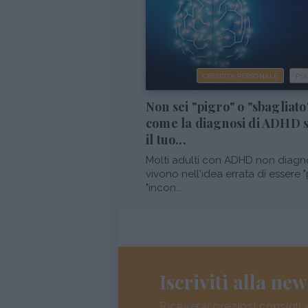
CRESCITA PERSONALE
PSI
Non sei "pigro" o "sbagliato
come la diagnosi di ADHD 
il tuo...
Molti adulti con ADHD non diagn
vivono nell'idea errata di essere "
"incon...
Iscriviti alla new
Riceverai preziosi consigli 