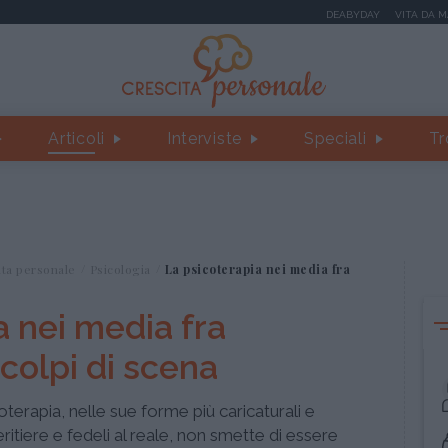
DEABYDAY
VITA DA 
Articoli
Interviste
Speciali
Tr
ita personale
Psicologia
La psicoterapia nei media fra
a nei media fra
colpi di scena
terapia, nelle sue forme più caricaturali e
tiere e fedeli al reale, non smette di essere