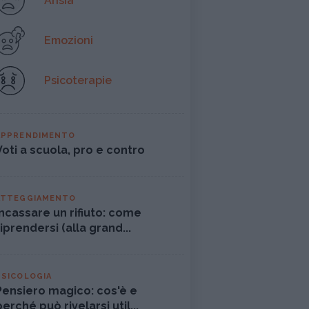
Ansia
Emozioni
Psicoterapie
APPRENDIMENTO
Voti a scuola, pro e contro
ATTEGGIAMENTO
Incassare un rifiuto: come
riprendersi (alla grand...
PSICOLOGIA
Pensiero magico: cos'è e
perché può rivelarsi util...