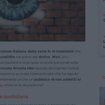
rsione italiana della serie tv
In treatment
che
stellitto
nei panni del
dottor Mari
, uno
oi pazienti e le proprie vicende personali sulla
ericana firmata Hbo
ispirata all’originale format
 insomma su scala internazionale che ha saputo
identemente anche un
pubblico di non addetti ai
ia
ormai la fa da padrone?
ta quotidiana