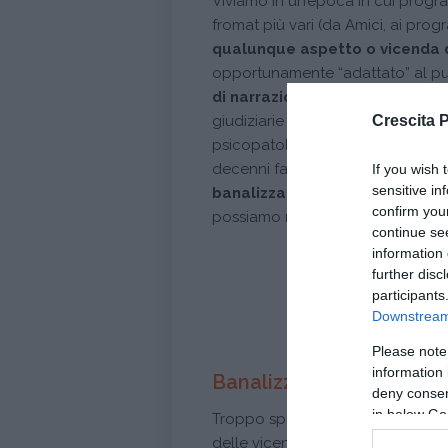
Viviamo in un’epoca in cui progra
fromat più vari (da Amici, ai pro
qualunque aspetto o vicenda d
opportunamente “adattato” al pu
di narrazione mediatica
. Dalle 
Crescita 
giudiziarie alle idiosincrasie pers
psicopatologie. La
psicoterapia
decenni fa poteva rappresentare
If you wish 
sensitive in
banalizzazioni e falsi miti
così 
confirm you
possiamo ricevere una sedicente l
continue se
information 
Conti
further disc
participants
Downstream 
Please note
information 
Banalizzazioni mediatic
deny consent
in below Go
Troppo spesso
la psicoterapia
,
delle vicende di molti film e serie 