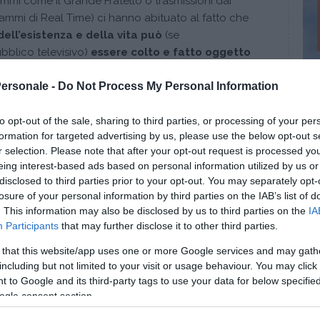
mmi come il Grande Fratello o trasmissioni dai
grammi di Real Time) ci hanno abituato al fatto che
ell’esistenza e della vita può
(se
bblico televisivo)
essere colto e fatto oggetto
liti familiari, alle riunificazioni sentimentali, alle cause
Personale -
Do Not Process My Personal Information
onali più varie fino alle varie dipendenze e
non poteva fare eccezione. Se fino ad alcuni
 un tabù, oggi è
oggetto di curiosità
,
to opt-out of the sale, sharing to third parties, or processing of your per
formation for targeted advertising by us, please use the below opt-out s
diffusi che anche dal parrucchiere o dal salumiere
r selection. Please note that after your opt-out request is processed y
ettura “psico” delle nostre vicende.
eing interest-based ads based on personal information utilized by us or
disclosed to third parties prior to your opt-out. You may separately opt-
nua a leggere dopo la pubblicità
losure of your personal information by third parties on the IAB’s list of
. This information may also be disclosed by us to third parties on the
IA
Participants
that may further disclose it to other third parties.
 that this website/app uses one or more Google services and may gath
including but not limited to your visit or usage behaviour. You may click 
he
 to Google and its third-party tags to use your data for below specifi
ogle consent section.
 per come incidentalmente appare sullo sfondo
tv, è
oggetto di banalizzazioni e mistificazioni