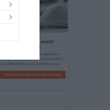
INTERVISTA
Ascolta tutti i nostri
podcast
In questa sezione trovi le interviste e i
dialoghi d'ispirazione per comprendere
la realtà intorno a noi e dentro di noi.
VOCI PER LA CRESCITA PERSONALE