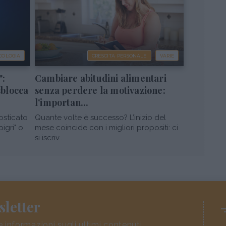
COLOGIA
CRESCITA PERSONALE
VARIE
":
Cambiare abitudini alimentari
sblocca
senza perdere la motivazione:
l'importan...
osticato
Quante volte è successo? L’inizio del
pigri" o
mese coincide con i migliori propositi: ci
si iscriv...
sletter
e informazioni sugli ultimi contenuti