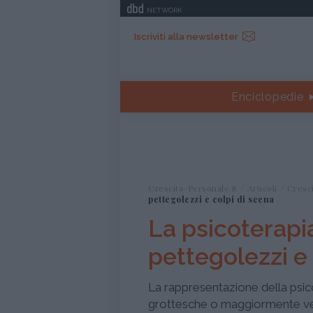
NETWORK
Iscriviti alla newsletter
Enciclopedie
Crescita-Personale.it
Articoli
Cresc
pettegolezzi e colpi di scena
La psicoterapi
pettegolezzi e 
La rappresentazione della psico
grottesche o maggiormente veri