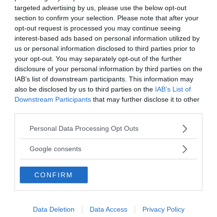
realmente utili!
targeted advertising by us, please use the below opt-out
section to confirm your selection. Please note that after your
Continua a leggere dopo la pubblicità
opt-out request is processed you may continue seeing
interest-based ads based on personal information utilized by
us or personal information disclosed to third parties prior to
your opt-out. You may separately opt-out of the further
disclosure of your personal information by third parties on the
IAB’s list of downstream participants. This information may
Immagine | msvg
also be disclosed by us to third parties on the
IAB’s List of
Downstream Participants
that may further disclose it to other
third parties.
da:
CRESCITA PERSONALE
PSICOLOGIA
Please note that this website/app uses one or more Google
Personal Data Processing Opt Outs
services and may gather and store information including but
Ti potrebbe interessare anche
not limited to your visit or usage behaviour. You may click to
Google consents
grant or deny consent to Google and its third-party tags to
use your data for below specified purposes in below Google
CONFIRM
consent section.
Data Deletion
Data Access
Privacy Policy