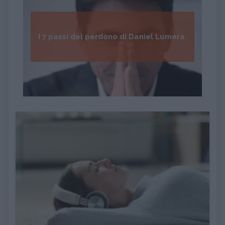
I 7 passi del perdono di Daniel Lumera