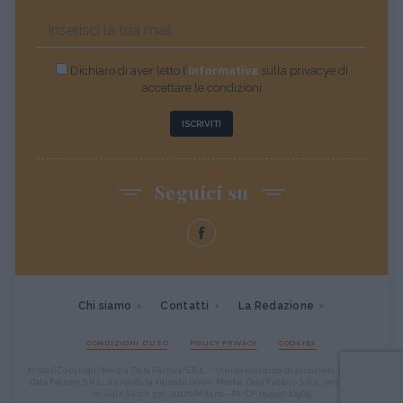
Dichiaro di aver letto l’
informativa
sulla privacye di
accettare le condizioni
ISCRIVITI
Seguici su
Chi siamo
Contatti
La Redazione
CONDIZIONI D'USO
POLICY PRIVACY
COOKIES
© 2026 Copyright Media Data Factory S.R.L. - I contenuti sono di proprietà di Media
Data Factory S.R.L, è vietata la riproduzione. Media Data Factory S.R.L. sede legale
in viale Sarca 336, 20126 Milano - PI/CF 09595010969