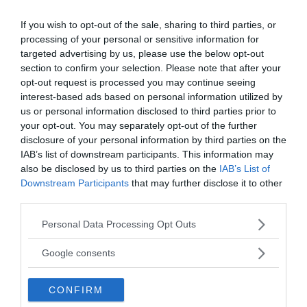
confusionarie e piene di gente. Sono caratterizzati da
If you wish to opt-out of the sale, sharing to third parties, or
alta sensibilità, ma bassa resistenza.
processing of your personal or sensitive information for
targeted advertising by us, please use the below opt-out
Continua a leggere dopo la pubblicità
section to confirm your selection. Please note that after your
opt-out request is processed you may continue seeing
interest-based ads based on personal information utilized by
us or personal information disclosed to third parties prior to
your opt-out. You may separately opt-out of the further
A questa influenza non si scappa ed è una tendenza
disclosure of your personal information by third parties on the
che ci accompagna per tutta la vita!
IAB’s list of downstream participants. This information may
also be disclosed by us to third parties on the
IAB’s List of
Downstream Participants
that may further disclose it to other
Leggi anche
Cosa sono i disturbi della
third parties.
personalità >>
Please note that this website/app uses one or more Google
Personal Data Processing Opt Outs
services and may gather and store information including but
not limited to your visit or usage behaviour. You may click to
da:
Google consents
CRESCITA PERSONALE
PSICOLOGIA
grant or deny consent to Google and its third-party tags to
use your data for below specified purposes in below Google
Ti potrebbe interessare anche
CONFIRM
consent section.