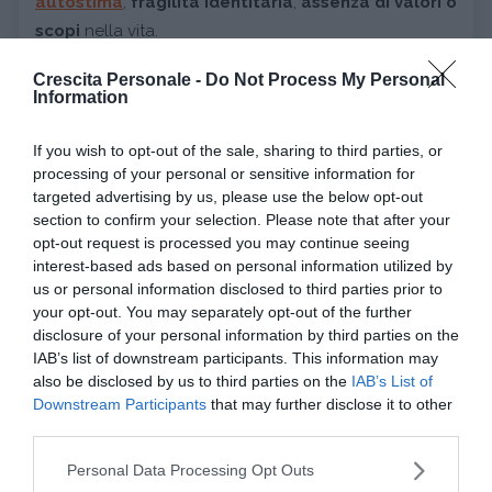
autostima
,
fragilità identitaria
,
assenza di valori o
scopi
nella vita.
L’
individualismo
della società moderna è quello poi
Crescita Personale -
Do Not Process My Personal
è sfociato nelle riflessioni di
Zygmunt
Bauman
sulla
Information
società “liquida”
, quella attuale, dove sembra non ci
sia più nulla di “dato”, dove le
identità
e le
If you wish to opt-out of the sale, sharing to third parties, or
potenzialità individuali sembrano in
continuo
processing of your personal or sensitive information for
targeted advertising by us, please use the below opt-out
mutamento
senza più alcun vincolo sociale,
section to confirm your selection. Please note that after your
familiare o istituzionale.
opt-out request is processed you may continue seeing
Le relazioni
si fanno appunto “liquide”,
fuggenti
, è
interest-based ads based on personal information utilized by
molto facile entravi e uscirvi e, come afferma lo
us or personal information disclosed to third parties prior to
your opt-out. You may separately opt-out of the further
studioso in
Amore liquido
(Laterza, 2003), non c’è più
disclosure of your personal information by third parties on the
un impegno a lungo termine, un
investimento
IAB’s list of downstream participants. This information may
emotivo-affettivo. No: appena qualcosa non va
also be disclosed by us to third parties on the
IAB’s List of
secondo le proprie aspettative sembra si possa
Downstream Participants
that may further disclose it to other
third parties.
mettere da parte il passato e voltare pagina, passare
ad altro con la stessa modalità
“usa e getta”
con
Please note that this website/app uses one or more Google
Personal Data Processing Opt Outs
cui ci si rapporta agli oggetti.
services and may gather and store information including but