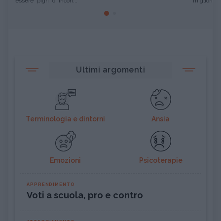
essere "pigri" o "incon...
migliori pro
Ultimi argomenti
Terminologia e dintorni
Ansia
Emozioni
Psicoterapie
APPRENDIMENTO
Voti a scuola, pro e contro