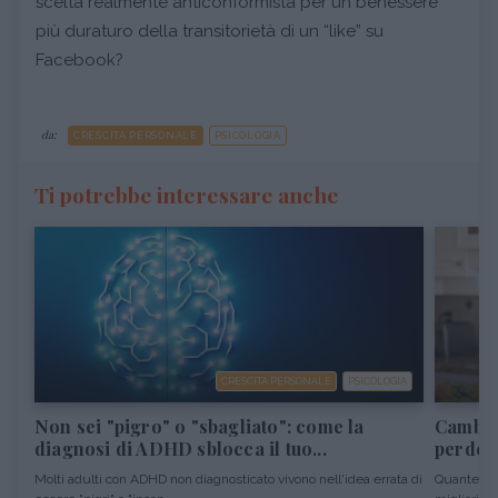
scelta realmente anticonformista per un benessere
più duraturo della transitorietà di un “like” su
Facebook?
da:
CRESCITA PERSONALE
PSICOLOGIA
Ti potrebbe interessare anche
CRESCITA PERSONALE
PSICOLOGIA
Non sei "pigro" o "sbagliato": come la
Cambiar
diagnosi di ADHD sblocca il tuo...
perdere
Molti adulti con ADHD non diagnosticato vivono nell'idea errata di
Quante vol