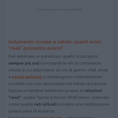
Continua a leggere dopo la pubblicità
Isolamento sociale e salute: quanti amici
“reali” possiamo avere?
Può sembrare un paradosso quello di riscoprirsi
sempre più soli
nonostante le reti di connessioni
virtuali di cui disponiamo 24 ore al giorno: chat, email
e
social network
ci mantengono costantemente i
contatto con una serie pressoché infinita di persone.
Eppure a risentirne sarebbero proprio le
relazioni
“reali”
, quelle “faccia a faccia”. Molti hanno osservato
come queste
reti virtuali
si rivelino una mistificazione
spesso priva di sostanza.
Secondo un
recente studio
– che conferma e