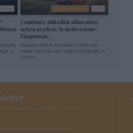
COLOGIA
CRESCITA PERSONALE
VARIE
":
Cambiare abitudini alimentari
sblocca
senza perdere la motivazione:
l'importan...
osticato
Quante volte è successo? L’inizio del
pigri" o
mese coincide con i migliori propositi: ci
si iscriv...
sletter
e informazioni sugli ultimi contenuti