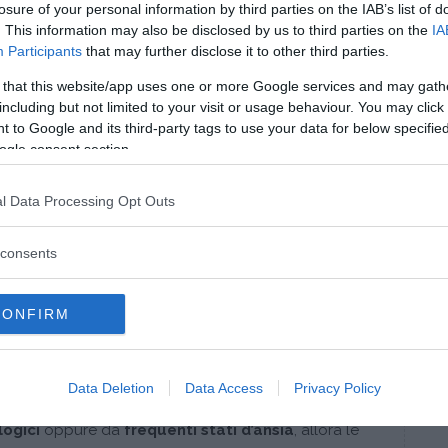
losure of your personal information by third parties on the IAB’s list of
stress, ansia e digestione
. This information may also be disclosed by us to third parties on the
IA
Participants
that may further disclose it to other third parties.
d’ansia
e la
depressione
modificano
il ritmo dei
 that this website/app uses one or more Google services and may gath
 le persone depresse tendono alla
stitichezza
, a
including but not limited to your visit or usage behaviour. You may click 
ia cronica
che sono soggette spesso a
diarrea
.
 to Google and its third-party tags to use your data for below specifi
atto gastrointestinale superiore
i sintomi
ogle consent section.
ntualmente ad una maggiore
sensibilità di
avendo un stomaco “normale” dal punto di vista
l Data Processing Opt Outs
 senso di sazietà
,
dolori o tensioni addominali
 da un lato a un’
ipersensibilità
causata dallo
consents
a sulla
dilatazione dello stomaco
. Sensazioni di
arsi meno rispetto a quando si mangia in perfetto
CONFIRM
rvello classico secerne alcune
molecole segnale
eagisce provocando diarrea, nausea e vomito. Questa
ndo l’organismo deve eliminare sostanze nocive,
Data Deletion
Data Access
Privacy Policy
erente, ma quando quest’ultimo è attivato da
logici
oppure da
frequenti stati d’ansia
, allora le