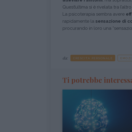
alleviare i sintomi
, ma soprattut
Quest’ultima si è rivelata tra l’alt
La psicoterapia sembra avere
eff
rapidamente la
sensazione di c
procurando in loro una “sensazion
da:
CRESCITA PERSONALE
EMOZI
Ti potrebbe interess