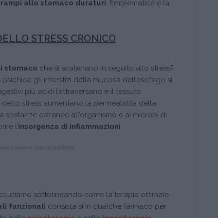
crampi allo stomaco duraturi
. Emblematica è la
 DELLO STRESS CRONICO
di stomaco
che si scatenano in seguito allo stress?
s psichico gli interstizi della mucosa dell’esofago si
estivi più acidi l’attraversano e il tessuto
nali dello stress aumentano la permeabilità della
 sostanze estranee all’organismo e ai microbi di
ire l’
insorgenza di infiammazioni
.
nua a leggere dopo la pubblicità
cludiamo sottolineando come la terapia ottimale
li funzionali
consista sì in qualche farmaco per