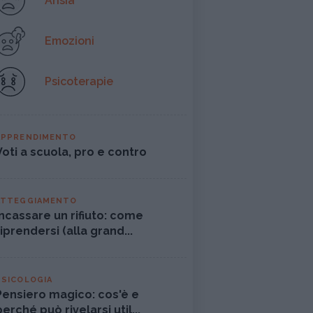
Ansia
Emozioni
Psicoterapie
APPRENDIMENTO
Voti a scuola, pro e contro
ATTEGGIAMENTO
Incassare un rifiuto: come
riprendersi (alla grand...
PSICOLOGIA
Pensiero magico: cos'è e
perché può rivelarsi util...