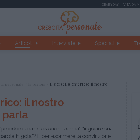
DEABYDAY
VITA DA 
Articoli
Interviste
Speciali
Tr
ita personale
Emozioni
Il cervello enterico: il nostro
rico: il nostro
 parla
“prendere una decisione di pancia”, “ingoiare una
e parole in gola”? E per esprimere la convinzione