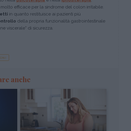
to nella
psicoterapia
e nella
ipnositerapia
.
ro molto efficace per la sindrome del colon irritabile.
etti
in quanto restituisce ai pazienti più
ontrollo
della propria funzionalità gastrointestinale
e viscerale” di sicurezza.
ONI
are anche