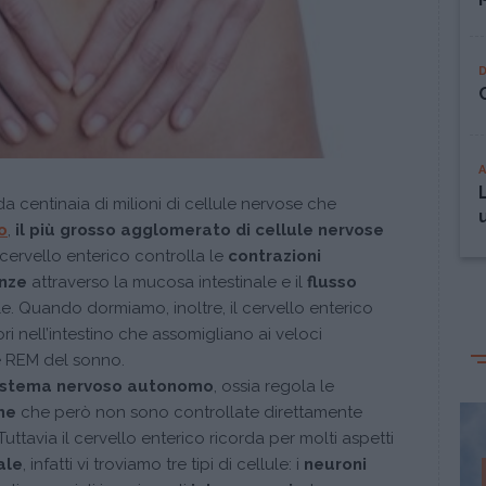
 da centinaia di milioni di cellule nervose
che
o
,
il più grosso agglomerato di cellule nervose
Il cervello enterico controlla le
contrazioni
anze
attraverso la mucosa intestinale e il
flusso
le. Quando dormiamo, inoltre, il cervello enterico
i nell’intestino che assomigliano ai veloci
e REM del sonno.
istema nervoso autonomo
, ossia regola le
he
che però non sono controllate direttamente
uttavia il cervello enterico ricorda per molti aspetti
ale
, infatti vi troviamo tre tipi di cellule: i
neuroni