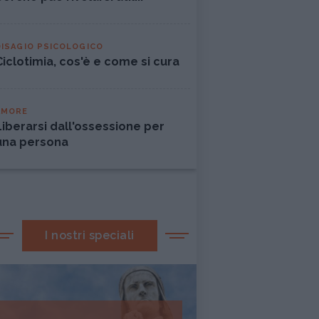
DISAGIO PSICOLOGICO
Ciclotimia, cos'è e come si cura
AMORE
Liberarsi dall'ossessione per
una persona
I nostri speciali