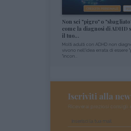
CRESCITA PERSONALE
PSI
Non sei "pigro" o "sbagliato
come la diagnosi di ADHD 
il tuo...
Molti adulti con ADHD non diagn
vivono nell'idea errata di essere "
"incon...
Iscriviti alla new
Riceverai preziosi consigli 