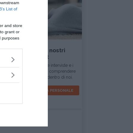
 downstream
B’s List of
er and store
to grant or
INTERVISTA
ed purposes
Ascolta tutti i nostri
podcast
In questa sezione trovi le interviste e i
dialoghi d'ispirazione per comprendere
la realtà intorno a noi e dentro di noi.
VOCI PER LA CRESCITA PERSONALE