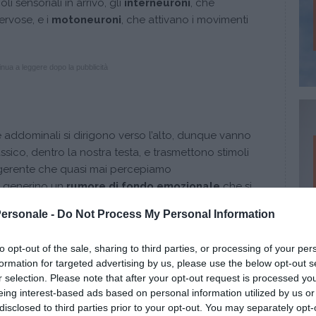
oli sensoriali in arrivo, gli
interneuroni
, che
nervose, e i
motoneuroni
, che attivano i movimenti
nua a leggere dopo la pubblicità
e addominali si dirigono verso l’alto, dunque vanno
ssico, dentro la nostra testa, e trasmettono stimoli
digerente che quasi mai percepiamo
e generino un
rumore di fondo emozionale
che si
o
negativi
. Perciò abbiamo “una sensazione di
Personale -
Do Not Process My Personal Information
aco” per esprimere le
sensazioni istintive
.
i nervosi anche nella direzione opposta, dal
to opt-out of the sale, sharing to third parties, or processing of your per
co: il sistema nervoso centrale influenzerebbe
formation for targeted advertising by us, please use the below opt-out s
nsazioni forti
,
stress emotivi
o
eventi
r selection. Please note that after your opt-out request is processed y
ausare
disturbi di stomaco
, espressi sotto forma di
eing interest-based ads based on personal information utilized by us or
usea
o
vomito
.
disclosed to third parties prior to your opt-out. You may separately opt-