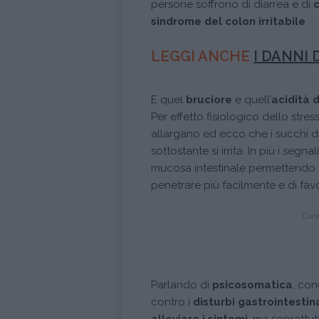
persone soffrono di diarrea e di
sindrome del colon irritabile
.
LEGGI ANCHE
I DANNI
E quel
bruciore
e quell’
acidità 
Per effetto fisiologico dello stres
allargano ed ecco che i succhi dig
sottostante si irrita. In più i seg
mucosa intestinale permettendo a
penetrare più facilmente e di favor
Conti
Parlando di
psicosomatica
, con
contro i
disturbi gastrointestina