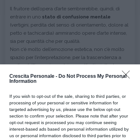
Il fruitore dell’opera d’arte sembrerebbe, quindi, di
entrare in uno
stato di confusione mentale
(vertigini, perdita del senso di orientamento, dolore al
petto e tachicardia) ammirando opere d’arte intense,
sia per quantità che per qualità.
Non c’è molto dell’emozione estetica, non c’è molto
spazio per l’interpretazione, per la trascendenza a
partire dall’immagine e dai soggetti, c’è piuttosto un
turbamento dovuto alla contemplazione della
Crescita Personale -
Do Not Process My Personal
Information
bellezza
, soprattutto della pittura e scultura.
La sindrome non sembra legata ad alcuni artisti o
If you wish to opt-out of the sale, sharing to third parties, or
opere in particolare, riguarda piuttosto la “
grande
processing of your personal or sensitive information for
bellezza
”, in termini di maestosità e quantità.
targeted advertising by us, please use the below opt-out
section to confirm your selection. Please note that after your
Cosa studia la psicologia dell'arte?
opt-out request is processed you may continue seeing
interest-based ads based on personal information utilized by
us or personal information disclosed to third parties prior to