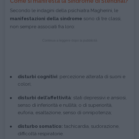
Come si manifesta la Sindrome di Stendhal?
Secondo le indagini della psichiatra Magherini, le
manifestazioni della sindrome
sono di tre classi,
non sempre associati fra loro:
Continua a leggere dopo la pubblicità
disturbi cognitivi
: percezione alterata di suoni e
colori;
disturbi dell’affettività
: stati depressivi e ansiosi,
senso di inferiorità e nullità; o di superiorità,
euforia, esaltazione, senso di onnipotenza;
disturbo somatico:
tachicardia, sudorazione,
difficoltà respiratorie.