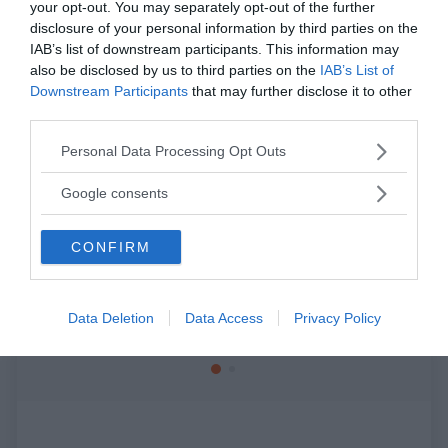
your opt-out. You may separately opt-out of the further
da:
CRESCITA PERSONALE
DISAGIO PSICOLOGICO
disclosure of your personal information by third parties on the
IAB’s list of downstream participants. This information may
Ti potrebbe interessare anche
also be disclosed by us to third parties on the
IAB’s List of
Downstream Participants
that may further disclose it to other
third parties.
Please note that this website/app uses one or more Google
Personal Data Processing Opt Outs
services and may gather and store information including but
not limited to your visit or usage behaviour. You may click to
Google consents
grant or deny consent to Google and its third-party tags to
use your data for below specified purposes in below Google
CRESCITA PERSONALE
PSICOLOGIA
CONFIRM
consent section.
Non sei "pigro" o "sbagliato": come la
Cambiar
diagnosi di ADHD sblocca il tuo...
perdere
Data Deletion
Data Access
Privacy Policy
Molti adulti con ADHD non diagnosticato vivono nell'idea errata di
Quante vol
essere "pigri" o "incon...
migliori pro