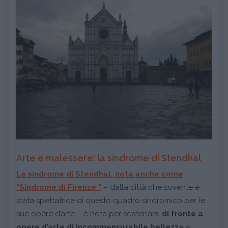
Arte e malessere: la sindrome di Stendhal
La sindrome di Stendhal, nota anche come
"Sindrome di Firenze "
– dalla città che sovente è
stata spettatrice di questo quadro sindromico per le
sue opere d’arte – è nota per scatenarsi
di fronte a
opere d’arte di incommensurabile bellezza
e