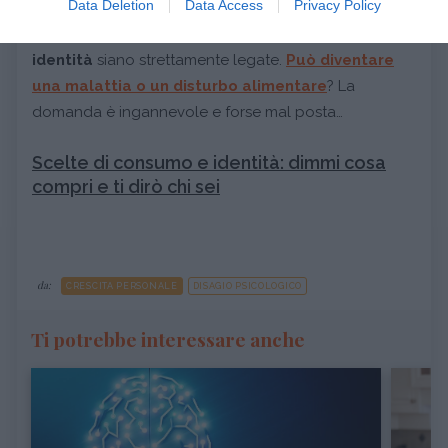
Data Deletion
Data Access
Privacy Policy
che occupiamo nel mondo, mangiare bio è
l’ennesima conferma di quanto
alimentazione e
identità
siano strettamente legate.
Può diventare
una malattia o un disturbo alimentare
? La
domanda è ingannevole e forse mal posta…
Scelte di consumo e identità: dimmi cosa
compri e ti dirò chi sei
da:
CRESCITA PERSONALE
DISAGIO PSICOLOGICO
Ti potrebbe interessare anche