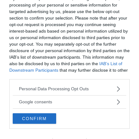
processing of your personal or sensitive information for
rural and urban Mexico
,
Appetite
, 81, 2014, pp. 37-43).
targeted advertising by us, please use the below opt-out
section to confirm your selection. Please note that after your
Continua a leggere dopo la pubblicità
opt-out request is processed you may continue seeing
interest-based ads based on personal information utilized by
us or personal information disclosed to third parties prior to
your opt-out. You may separately opt-out of the further
disclosure of your personal information by third parties on the
IAB’s list of downstream participants. This information may
Questione di moda, ideologia o spiritualità?
also be disclosed by us to third parties on the
IAB’s List of
Mangiare bio è insomma uno dei modi per darci
Downstream Participants
that may further disclose it to other
third parties.
un’identità green
, per sentirci bene con noi stessi,
convincerci di star introducendo qualcosa di buono
Please note that this website/app uses one or more Google
Personal Data Processing Opt Outs
nel nostro corpo o portare avanti una lotta contro gli
services and may gather and store information including but
not limited to your visit or usage behaviour. You may click to
sfruttamenti della meccanizzazione industriale e la
Google consents
grant or deny consent to Google and its third-party tags to
macellazione animale.
use your data for below specified purposes in below Google
Che si tratti di precise
scelte ideologico-politiche
,
CONFIRM
consent section.
spirituali
o
semplici mode
con cui cerchiamo di
personalizzare e rendere più confortevole quel posto