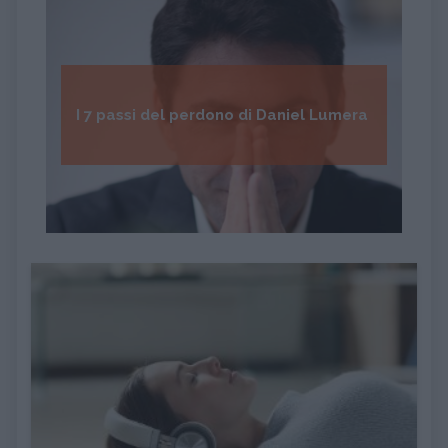
I 7 passi del perdono di Daniel Lumera