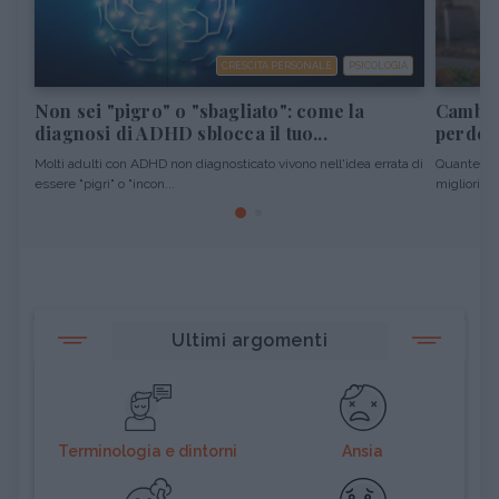
CRESCITA PERSONALE
PSICOLOGIA
Non sei "pigro" o "sbagliato": come la
Cambiar
diagnosi di ADHD sblocca il tuo...
perdere
Molti adulti con ADHD non diagnosticato vivono nell'idea errata di
Quante vol
essere "pigri" o "incon...
migliori pro
Ultimi argomenti
Terminologia e dintorni
Ansia