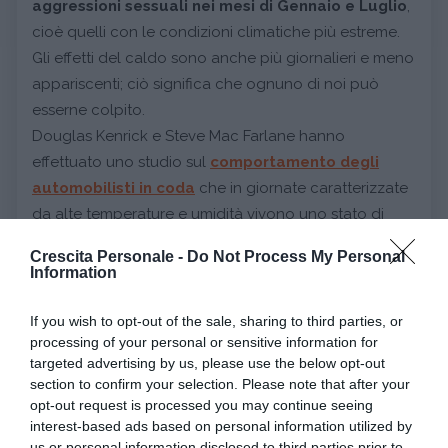
aggressioni sessuali nei mesi di Gennaio e Luglio
,
cioè quelli con le condizioni climatiche più estreme.
Gli effetti del caldo sono anche più giornalieri e meno
appariscenti; ciò significa che ognuno di noi può
esserne colpito.
Douglas Kenrick e Steve Mac Farlane hanno
effettuato uno studio sul
comportamento degli
automobilisti in coda
che in giornate caratterizzate
da alte temperature e umidità vivono uno stato di
maggiore irrequietezza
e soprattutto si lasciano
Crescita Personale -
Do Not Process My Personal
andare maggiormente a
aggressività verbale
.
Information
E a voi? Cosa fa il caldo?
If you wish to opt-out of the sale, sharing to third parties, or
Umore e stagioni: quanto i disturbi
processing of your personal or sensitive information for
targeted advertising by us, please use the below opt-out
depressivi seguono un andamento
section to confirm your selection. Please note that after your
stagionale?
opt-out request is processed you may continue seeing
interest-based ads based on personal information utilized by
us or personal information disclosed to third parties prior to