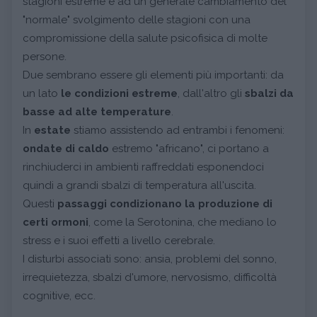
stagioni estreme e ad un generale cambiamento del
"normale" svolgimento delle stagioni con una
compromissione della salute psicofisica di molte
persone.
Due sembrano essere gli elementi più importanti: da
un lato
le condizioni estreme
, dall'altro gli
sbalzi
da
basse ad alte temperature
.
In
estate
stiamo assistendo ad entrambi i fenomeni:
ondate di caldo
estremo "africano", ci portano a
rinchiuderci in ambienti raffreddati esponendoci
quindi a grandi sbalzi di temperatura all'uscita.
Questi
passaggi condizionano la produzione di
certi ormoni
, come la Serotonina, che mediano lo
stress e i suoi effetti a livello cerebrale.
I disturbi associati sono: ansia, problemi del sonno,
irrequietezza, sbalzi d'umore, nervosismo, difficoltà
cognitive, ecc.