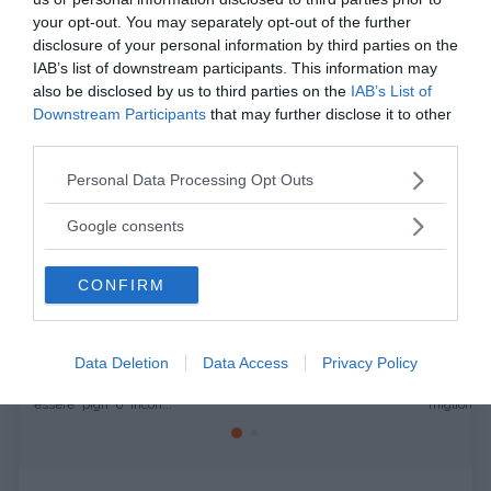
your opt-out. You may separately opt-out of the further
disclosure of your personal information by third parties on the
da:
CRESCITA PERSONALE
DISAGIO PSICOLOGICO
IAB’s list of downstream participants. This information may
also be disclosed by us to third parties on the
IAB’s List of
Ti potrebbe interessare anche
Downstream Participants
that may further disclose it to other
third parties.
Please note that this website/app uses one or more Google
Personal Data Processing Opt Outs
services and may gather and store information including but
not limited to your visit or usage behaviour. You may click to
Google consents
grant or deny consent to Google and its third-party tags to
use your data for below specified purposes in below Google
CONFIRM
consent section.
CRESCITA PERSONALE
PSICOLOGIA
Non sei "pigro" o "sbagliato": come la
Cambiar
diagnosi di ADHD sblocca il tuo...
perdere
Data Deletion
Data Access
Privacy Policy
Molti adulti con ADHD non diagnosticato vivono nell'idea errata di
Quante vol
essere "pigri" o "incon...
migliori pro