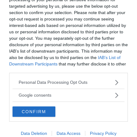
associare anche delle sedute di agopuntura,
targeted advertising by us, please use the below opt-out
section to confirm your selection. Please note that after your
generalmente rivelatesi efficaci.
opt-out request is processed you may continue seeing
interest-based ads based on personal information utilized by
Continua a leggere dopo la pubblicità
us or personal information disclosed to third parties prior to
your opt-out. You may separately opt-out of the further
disclosure of your personal information by third parties on the
IAB’s list of downstream participants. This information may
also be disclosed by us to third parties on the
IAB’s List of
Downstream Participants
that may further disclose it to other
Fonte immagine: photl.com
third parties.
da:
CRESCITA PERSONALE
DISAGIO PSICOLOGICO
Please note that this website/app uses one or more Google
Personal Data Processing Opt Outs
services and may gather and store information including but
Ti potrebbe interessare anche
not limited to your visit or usage behaviour. You may click to
Google consents
grant or deny consent to Google and its third-party tags to
use your data for below specified purposes in below Google
CONFIRM
consent section.
Data Deletion
Data Access
Privacy Policy