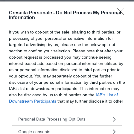
Crescita Personale -
Do Not Process My Personal
Information
Disturbi dissociativi: la cura del sé
If you wish to opt-out of the sale, sharing to third parties, or
traumatizzato
processing of your personal or sensitive information for
targeted advertising by us, please use the below opt-out
Cosa sono i
disturbi dissociativi
se non un arguto
section to confirm your selection. Please note that after your
tentativo del sé di rimanere integro?
opt-out request is processed you may continue seeing
Paradossalmente, attraverso la separazione, la
interest-based ads based on personal information utilized by
us or personal information disclosed to third parties prior to
dissociazione,
il sé tenta di non frammentarsi
, di
your opt-out. You may separately opt-out of the further
mantenere il controllo della vita: alienando una parte
disclosure of your personal information by third parties on the
di sé, rimuovendo un evento, dissociando la
IAB’s list of downstream participants. This information may
personalità, dimenticando e fuggendo,
il dolore
also be disclosed by us to third parties on the
IAB’s List of
Downstream Participants
that may further disclose it to other
insopportabile viene relegato in uno spazio
third parties.
delimitato e si ha l’illusione che tutto vada bene
e che tutto sia ancora sotto il nostro controllo.
Please note that this website/app uses one or more Google
Personal Data Processing Opt Outs
services and may gather and store information including but
A prescindere dai vari disturbi dissociativi e da quale
not limited to your visit or usage behaviour. You may click to
Google consents
si presenti, c’è un elemento centrale che li accomuna