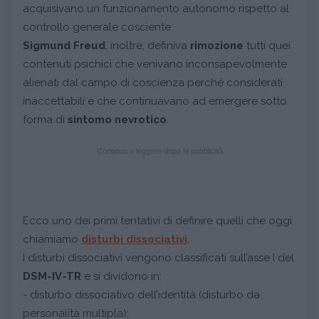
acquisivano un funzionamento autonomo rispetto al
controllo generale cosciente.
Sigmund Freud
, inoltre, definiva
rimozione
tutti quei
contenuti psichici che venivano inconsapevolmente
alienati dal campo di coscienza perché considerati
inaccettabili e che continuavano ad emergere sotto
forma di
sintomo nevrotico
.
Continua a leggere dopo la pubblicità
Ecco uno dei primi tentativi di definire quelli che oggi
chiamiamo
disturbi dissociativi
.
I disturbi dissociativi vengono classificati sull’asse I del
DSM-IV-TR
e si dividono in:
- disturbo dissociativo dell’identità (disturbo da
personalità multipla);