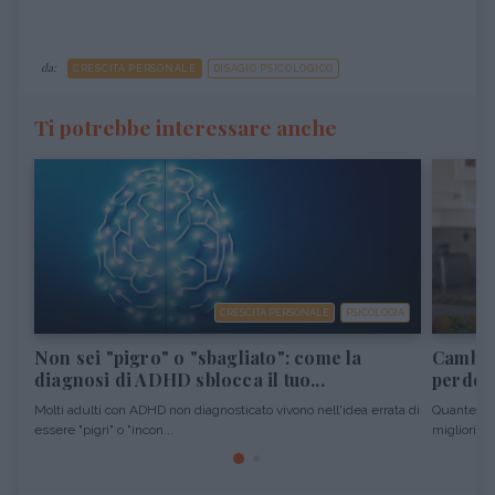
da:
CRESCITA PERSONALE
DISAGIO PSICOLOGICO
Ti potrebbe interessare anche
CRESCITA PERSONALE
PSICOLOGIA
Non sei "pigro" o "sbagliato": come la
Cambiar
diagnosi di ADHD sblocca il tuo...
perdere
Molti adulti con ADHD non diagnosticato vivono nell'idea errata di
Quante vol
essere "pigri" o "incon...
migliori pro