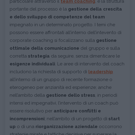
particolare attraverso il
team coaching
, e la struttura
portante del processo è la
gestione della crescita
e dello sviluppo di competenze del team
impegnato in un determinato progetto. I temi che
possono essere affrontati all’interno dell’intevento di
corporate coaching si focalizzano sulla
gestione
ottimale della comunicazione
del gruppo e sulla
corretta
strategia
da seguire, senza dimenticare le
esigenze individuali
. Le aree di intervento del coach
includono la richiesta di supporto di
leadership
all’interno di un gruppo di recente formazione o
eterogeneo per anzianità ed esperienze; anche
nell’ambito della
gestione dello stress
, in periodi
intensi ed impegnativi, l’intervento di un coach può
essere risolutivo per
anticipare conflitti e
incomprensioni
; nell’ambito di un progetto di
start
up
o di una
riorganizzazione aziendale
occorrono
strategie mirate e tattiche decisive per superare la