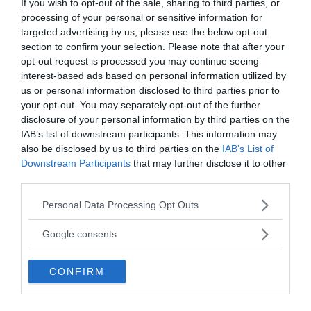
If you wish to opt-out of the sale, sharing to third parties, or
cliente e i suoi progressi
, ma non bisogna
processing of your personal or sensitive information for
tralasciare anche una valutazione in itinere per capire
targeted advertising by us, please use the below opt-out
section to confirm your selection. Please note that after your
se il programma sta andando nella direzione giusta in
opt-out request is processed you may continue seeing
termini di risultati/benefici sperati.
interest-based ads based on personal information utilized by
us or personal information disclosed to third parties prior to
Continua a leggere dopo la pubblicità
your opt-out. You may separately opt-out of the further
disclosure of your personal information by third parties on the
IAB’s list of downstream participants. This information may
also be disclosed by us to third parties on the
IAB’s List of
Downstream Participants
that may further disclose it to other
third parties.
Fonte immagine: thinkpanama
Please note that this website/app uses one or more Google
Personal Data Processing Opt Outs
da:
CRESCITA PERSONALE
COUNSELING
services and may gather and store information including but
not limited to your visit or usage behaviour. You may click to
Google consents
Ti potrebbe interessare anche
grant or deny consent to Google and its third-party tags to
use your data for below specified purposes in below Google
CONFIRM
consent section.