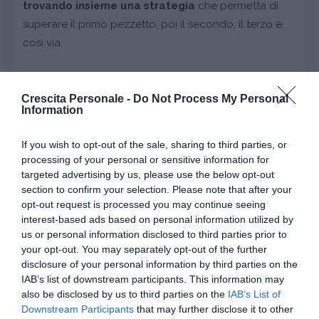
trovando insieme una strategia
che permetta di
superare il primo pezzetto, poi il secondo, il terzo e
così via.
Insomma, dare la possibilità ai piccoli di sperimentare,
uscire un pochino dalla propria zona di comfort,
Crescita Personale -
Do Not Process My Personal
Information
osservare la nuova condizione
, capire cosa suscita
e quali risorse sono necessarie e se le possiede.
If you wish to opt-out of the sale, sharing to third parties, or
processing of your personal or sensitive information for
Una volta raggiunto il primo successo
, cercare di
targeted advertising by us, please use the below opt-out
section to confirm your selection. Please note that after your
consolidarlo quindi ripetere lo stesso step fino a
opt-out request is processed you may continue seeing
quando il bambino non si sente sicuro. Da qui
interest-based ads based on personal information utilized by
passare a quello successivo e così via.
us or personal information disclosed to third parties prior to
your opt-out. You may separately opt-out of the further
5- Rinforzare i successi
disclosure of your personal information by third parties on the
IAB’s list of downstream participants. This information may
Ogni volta che si ottiene un successo, anche
also be disclosed by us to third parties on the
IAB’s List of
piccolissimo, di riduzione della paura e ansia provata,
Downstream Participants
that may further disclose it to other