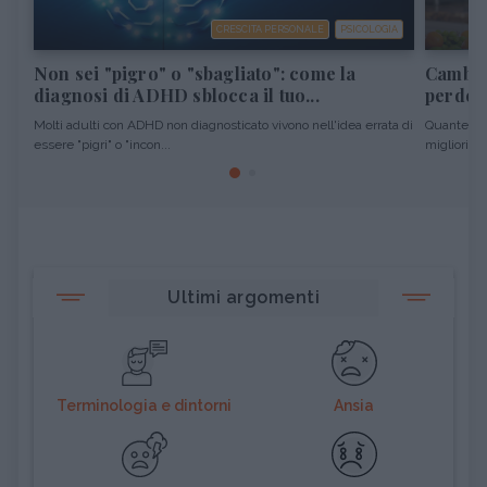
CRESCITA PERSONALE
PSICOLOGIA
Non sei "pigro" o "sbagliato": come la
Cambiar
diagnosi di ADHD sblocca il tuo...
perdere
Molti adulti con ADHD non diagnosticato vivono nell'idea errata di
Quante vol
essere "pigri" o "incon...
migliori pro
Ultimi argomenti
Terminologia e dintorni
Ansia