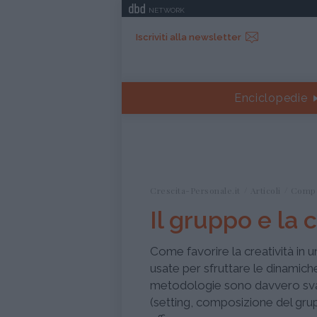
NETWORK
Iscriviti alla newsletter
Enciclopedie
Crescita-Personale.it
Articoli
Comp
Il gruppo e la c
Come favorire la creatività in
usate per sfruttare le dinamich
metodologie sono davvero svar
(setting, composizione del grup