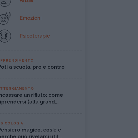
Ansia
Emozioni
Psicoterapie
APPRENDIMENTO
Voti a scuola, pro e contro
ATTEGGIAMENTO
Incassare un rifiuto: come
riprendersi (alla grand...
PSICOLOGIA
Pensiero magico: cos'è e
perché può rivelarsi util...