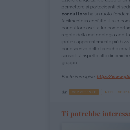
essere tranquilla, il gruppo di 
permettere ai partecipanti di seders
conduttore
ha un ruolo fondament
facilmente in conflitto: il suo co
conduttore oscilla tra comportamen
regole della metodologia adottat
ipotesi apparentemente più bizza
conoscenza delle tecniche creati
sensibilità rispetto alle dinamic
gruppo.
Fonte immagine:
http://www.gli
da:
COMPETENZE
INTELLIGENZA
Ti potrebbe interess