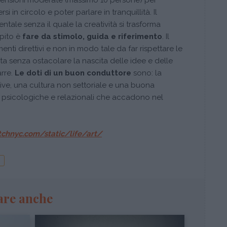
dimensioni moderate (massimo 10 persone) per
i in circolo e poter parlare in tranquillità. Il
ale senza il quale la creatività si trasforma
mpito è
fare da stimolo, guida e riferimento
. Il
ti direttivi e non in modo tale da far rispettare le
a senza ostacolare la nascita delle idee e delle
rre.
Le doti di un buon conduttore
sono: la
ve, una cultura non settoriale e una buona
he psicologiche e relazionali che accadono nel
tchnyc.com/static/life/art/
are anche