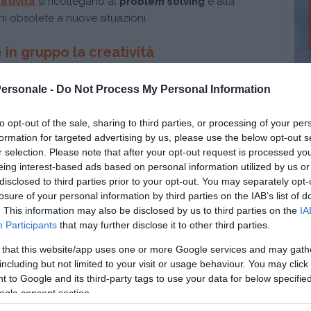
atività
si ricollegano al
problem solving
e alla
ni obsolete a nuove situazioni.
 in gruppo la creatività
nulla, ma spesso vengono gestiti da un
Personale -
Do Not Process My Personal Information
 pensiero divergente e fluidità, che li rendono
vi. Vediamo una breve
lista di tecniche utilizzate
:
to opt-out of the sale, sharing to third parties, or processing of your per
formation for targeted advertising by us, please use the below opt-out s
nua a leggere dopo la pubblicità
r selection. Please note that after your opt-out request is processed y
eing interest-based ads based on personal information utilized by us or
disclosed to third parties prior to your opt-out. You may separately opt-
losure of your personal information by third parties on the IAB’s list of
 tra le tecniche che favoriscono la produzione di
. This information may also be disclosed by us to third parties on the
IA
Participants
that may further disclose it to other third parties.
zzato per selezionare idee e risolvere problemi
 that this website/app uses one or more Google services and may gath
including but not limited to your visit or usage behaviour. You may click 
o per imparare a gestire il conflitto.
 to Google and its third-party tags to use your data for below specifi
rice per analizzare i flussi di comunicazione tra le
ogle consent section.