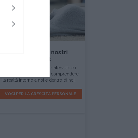
INTERVISTA
Ascolta tutti i nostri
podcast
In questa sezione trovi le interviste e i
dialoghi d'ispirazione per comprendere
la realtà intorno a noi e dentro di noi.
VOCI PER LA CRESCITA PERSONALE