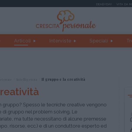
DEABYDAY
VITA DA 
Articoli
Interviste
Speciali
Tr
etenze
Intelligenza
Il gruppo e la creatività
reatività
 un gruppo? Spesso le tecniche creative vengono
e di gruppo nel problem solving. Le
iate, ma tutte necessitano di alcune premesse
po, risorse, ecc.) e di un conduttore esperto ed