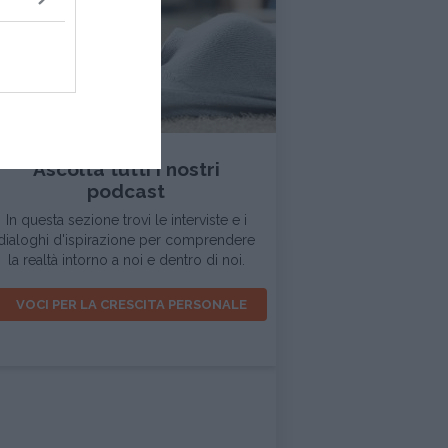
INTERVISTA
Ascolta tutti i nostri
podcast
In questa sezione trovi le interviste e i
dialoghi d'ispirazione per comprendere
la realtà intorno a noi e dentro di noi.
VOCI PER LA CRESCITA PERSONALE