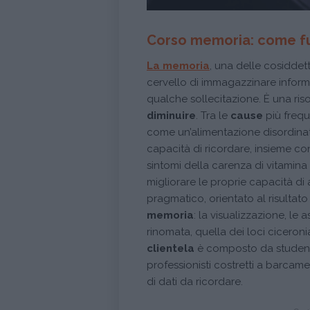
Corso memoria: come fun
La memoria
, una delle cosiddett
cervello di immagazzinare informaz
qualche sollecitazione. È una ris
diminuire
. Tra le
cause
più freque
come un’alimentazione disordinata
capacità di ricordare, insieme co
sintomi della carenza di vitamina
migliorare le proprie capacità d
pragmatico, orientato al risultat
memoria
: la visualizzazione, le
rinomata, quella dei loci ciceroni
clientela
è composto da studenti 
professionisti costretti a barcame
di dati da ricordare.