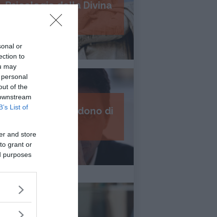
Psicologia della Divina
Commedia
sonal or
ection to
ou may
 personal
out of the
 downstream
B’s List of
I 7 passi del perdono di
Daniel Lumera
er and store
to grant or
ed purposes