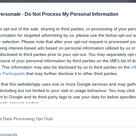
nua a leggere dopo la pubblicità
Personale -
Do Not Process My Personal Information
to opt-out of the sale, sharing to third parties, or processing of your per
formation for targeted advertising by us, please use the below opt-out s
he di apprendimento
r selection. Please note that after your opt-out request is processed y
eing interest-based ads based on personal information utilized by us or
udi e formazione personale nato a
Bologna
nel
disclosed to third parties prior to your opt-out. You may separately opt-
dimento e i
corsi di mnemotecniche
sono pensati
losure of your personal information by third parties on the IAB’s list of
le medie superiori e dell’università. Insegnano
. This information may also be disclosed by us to third parties on the
IA
a di studio, interesse e concentrazione. I corsi
Participants
that may further disclose it to other third parties.
 parte d’Italia, e le sedi più frequenti sono Bologna,
 that this website/app uses one or more Google services and may gath
stre, Padova, Parma e Lodi.
including but not limited to your visit or usage behaviour. You may click 
 to Google and its third-party tags to use your data for below specifi
ni, studenti e lavoratori
ogle consent section.
na nota tecnica di memorizzazione che prende il
omeno mediatico del settore, spesso ospite di
l Data Processing Opt Outs
iche. Golfera ha messo a punto tre diversi percorsi
i, studenti e lavoratori. Il corso si svolge in un
consents