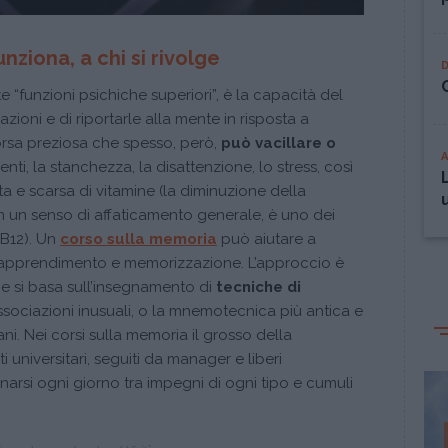
ziona, a chi si rivolge
e “funzioni psichiche superiori”, è la capacità del
ioni e di riportarle alla mente in risposta a
orsa preziosa che spesso, però,
può vacillare o
nti, la stanchezza, la disattenzione, lo stress, così
 e scarsa di vitamine (la diminuzione della
n un senso di affaticamento generale, è uno dei
 B12). Un
corso sulla memoria
può aiutare a
i apprendimento e memorizzazione. L’approccio è
o e si basa sull’insegnamento di
tecniche di
 associazioni inusuali, o la mnemotecnica più antica e
ani. Nei corsi sulla memoria il grosso della
universitari, seguiti da manager e liberi
narsi ogni giorno tra impegni di ogni tipo e cumuli