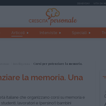
DEABYDAY
VITA DA 
Articoli
Interviste
Speciali
Tr
etenze
Intelligenza
Corsi per potenziare la memoria.
nziare la memoria. Una
ocietà italiane che organizzano corsi su memoria e
studenti, lavoratori e (persino!) bambini