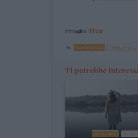
Immagine I
Flickr
da:
COMPETENZE
INTELLIGENZA
Ti potrebbe interess
COMPETENZE
ATTEGG