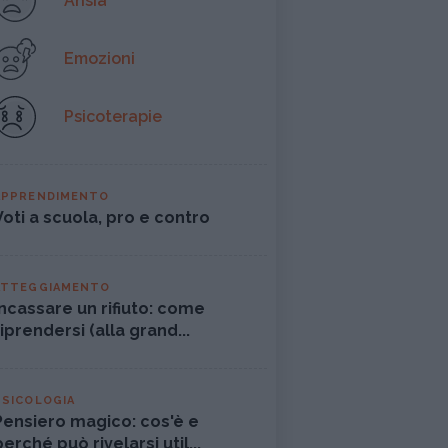
Ansia
Emozioni
Psicoterapie
APPRENDIMENTO
Voti a scuola, pro e contro
ATTEGGIAMENTO
Incassare un rifiuto: come
riprendersi (alla grand...
PSICOLOGIA
Pensiero magico: cos'è e
perché può rivelarsi util...