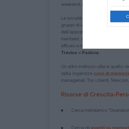
weekend, nelle giornate di sabat
La società
Brain Up
offre
corsi 
gruppi di lavoro. Nel programma
dell'apprendimento (potenziament
mentale), metodi di rilassamento
efficaci e memorizzare testi, nomi 
Treviso
e
Padova
.
Un altro indirizzo utile è quello d
1984 organizza
corsi di memori
manageriali. Tra i clienti, Telecom
Risorse di Crescita-Per
Cerca nell'elenco "Operatori
Cerca gli
eventi su memor