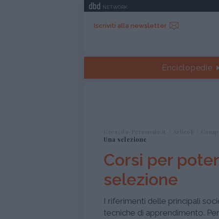
NETWORK
Iscriviti alla newsletter
Enciclopedie
Crescita-Personale.it
Articoli
Comp
Una selezione
Corsi per pote
selezione
I riferimenti delle principali s
tecniche di apprendimento. Per 