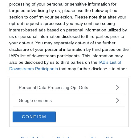
processing of your personal or sensitive information for
targeted advertising by us, please use the below opt-out
section to confirm your selection. Please note that after your
COMPETENZE
ATTEGGIAMENTO
opt-out request is processed you may continue seeing
I sei pilastri su cui poggia l'autostima
Essere 
interest-based ads based on personal information utilized by
senza o
us or personal information disclosed to third parties prior to
Secondo lo psicoterapeuta Nathaniel Branden, uno dei nomi di
your opt-out. You may separately opt-out of the further
spicco nel campo degli studi ...
Saper tolle
disclosure of your personal information by third parties on the
facile: per 
IAB’s list of downstream participants. This information may
also be disclosed by us to third parties on the
IAB’s List of
Downstream Participants
that may further disclose it to other
third parties.
Please note that this website/app uses one or more Google
Personal Data Processing Opt Outs
Ultimi argomenti
services and may gather and store information including but
not limited to your visit or usage behaviour. You may click to
Google consents
grant or deny consent to Google and its third-party tags to
use your data for below specified purposes in below Google
CONFIRM
consent section.
Terminologia e dintorni
Ansia