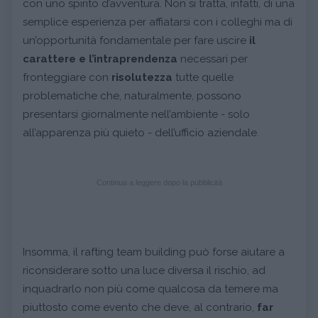
con uno spirito d’avventura. Non si tratta, infatti, di una
semplice esperienza per affiatarsi con i colleghi ma di
un’opportunità fondamentale per fare uscire
il
carattere e l’intraprendenza
necessari per
fronteggiare con
risolutezza
tutte quelle
problematiche che, naturalmente, possono
presentarsi giornalmente nell’ambiente - solo
all’apparenza più quieto - dell’ufficio aziendale.
Continua a leggere dopo la pubblicità
Insomma, il rafting team building può forse aiutare a
riconsiderare sotto una luce diversa il rischio, ad
inquadrarlo non più come qualcosa da temere ma
piuttosto come evento che deve, al contrario,
far