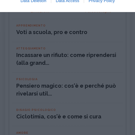
Data Deletion
Data Access
Privacy Policy
Emozioni
Psicoterapie
APPRENDIMENTO
Voti a scuola, pro e contro
ATTEGGIAMENTO
Incassare un rifiuto: come riprendersi
(alla grand...
PSICOLOGIA
Pensiero magico: cos'è e perché può
rivelarsi util...
DISAGIO PSICOLOGICO
Ciclotimia, cos'è e come si cura
AMORE