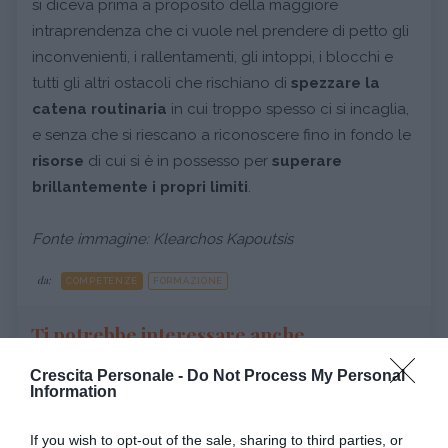
si diceva prima a proposito della maggiore
intraprendenza che ci vuole nel prendere di petto gli
inconvenienti, i rallentamenti, gli intoppi, i blocchi e
tutti gli altri ostacoli che rischiano di
spezzare la
catena routinaria
in cui troppo spesso ci si incaglia,
e senza che si riescano a riconoscere fino in fondo le
risorse
di cui si è in possesso per
superare
brillantemente i propri limiti
.
Fonte immagine: Klearchos Kapoutsis
da:
COMPETENZE
FORMAZIONE
Ti potrebbe interessare anche
Crescita Personale -
Do Not Process My Personal
Information
If you wish to opt-out of the sale, sharing to third parties, or