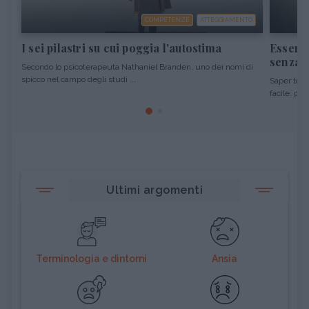
COMPETENZE
ATTEGGIAMENTO
I sei pilastri su cui poggia l'autostima
Essere 
senza o
Secondo lo psicoterapeuta Nathaniel Branden, uno dei nomi di
spicco nel campo degli studi ...
Saper tolle
facile: per 
Ultimi argomenti
Terminologia e dintorni
Ansia