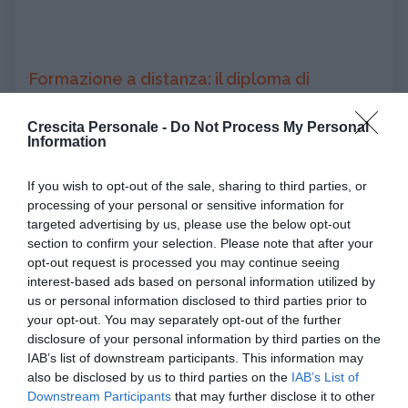
Formazione a distanza: il diploma di
maturità
Crescita Personale -
Do Not Process My Personal
La formazione a distanza permette anche di
Information
conseguire il diploma di maturità. Anche gli istituti
scolastici per l’istruzione superiore hanno iniziato a
If you wish to opt-out of the sale, sharing to third parties, or
scoprire le enormi potenzialità della
formazione a
processing of your personal or sensitive information for
distanza
. L’offerta formativa a distanza è attualmente
targeted advertising by us, please use the below opt-out
section to confirm your selection. Please note that after your
prerogativa delle
scuole private e paritarie
opt-out request is processed you may continue seeing
pubbliche
. I vantaggi della maturità online sono simili
interest-based ads based on personal information utilized by
a quelli della laurea online: le lezioni si seguono a
us or personal information disclosed to third parties prior to
distanza via pc e l’esame di Stato si sostiene in sede. I
your opt-out. You may separately opt-out of the further
disclosure of your personal information by third parties on the
diplomi di maturità online hanno lo stesso valore
IAB’s list of downstream participants. This information may
legale di quelli tradizionali. Ma per essere sicuri della
also be disclosed by us to third parties on the
IAB’s List of
validità del titolo che si andrà a conseguire, l’istituto
Downstream Participants
that may further disclose it to other