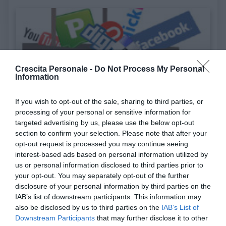
Crescita Personale -
Do Not Process My Personal
Information
COMPETENZE
FORMAZIONE
Facebook e il lavoro: come trovare
If you wish to opt-out of the sale, sharing to third parties, or
occupazione grazie al social networ...
processing of your personal or sensitive information for
targeted advertising by us, please use the below opt-out
Facebook e il lavoro: due termini in apparente contrasto ma che oggi
section to confirm your selection. Please note that after your
rappresentano il nuov...
opt-out request is processed you may continue seeing
interest-based ads based on personal information utilized by
us or personal information disclosed to third parties prior to
your opt-out. You may separately opt-out of the further
disclosure of your personal information by third parties on the
IAB’s list of downstream participants. This information may
also be disclosed by us to third parties on the
IAB’s List of
Downstream Participants
that may further disclose it to other
COMPETENZE
FORMAZIONE