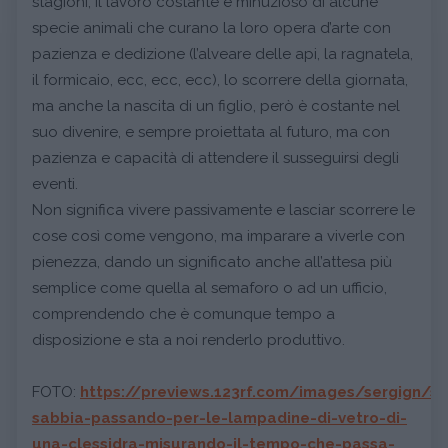
stagioni, il lavoro costante e minuzioso di alcune
specie animali che curano la loro opera d’arte con
pazienza e dedizione (l’alveare delle api, la ragnatela,
il formicaio, ecc, ecc, ecc), lo scorrere della giornata,
ma anche la nascita di un figlio, però è costante nel
suo divenire, e sempre proiettata al futuro, ma con
pazienza e capacità di attendere il susseguirsi degli
eventi.
Non significa vivere passivamente e lasciar scorrere le
cose così come vengono, ma imparare a viverle con
pienezza, dando un significato anche all’attesa più
semplice come quella al semaforo o ad un ufficio,
comprendendo che è comunque tempo a
disposizione e sta a noi renderlo produttivo.
FOTO:
https://previews.123rf.com/images/sergign/
sabbia-passando-per-le-lampadine-di-vetro-di-
una-clessidra-misurando-il-tempo-che-passa-