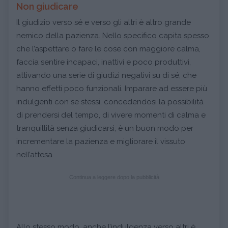
Non giudicare
Il giudizio verso sé e verso gli altri è altro grande
nemico della pazienza. Nello specifico capita spesso
che l’aspettare o fare le cose con maggiore calma,
faccia sentire incapaci, inattivi e poco produttivi,
attivando una serie di giudizi negativi su di sé, che
hanno effetti poco funzionali. Imparare ad essere più
indulgenti con se stessi, concedendosi la possibilità
di prendersi del tempo, di vivere momenti di calma e
tranquillità senza giudicarsi, è un buon modo per
incrementare la pazienza e migliorare il vissuto
nell’attesa.
Continua a leggere dopo la pubblicità
Allo stesso modo, anche l’indulgenza verso altri è