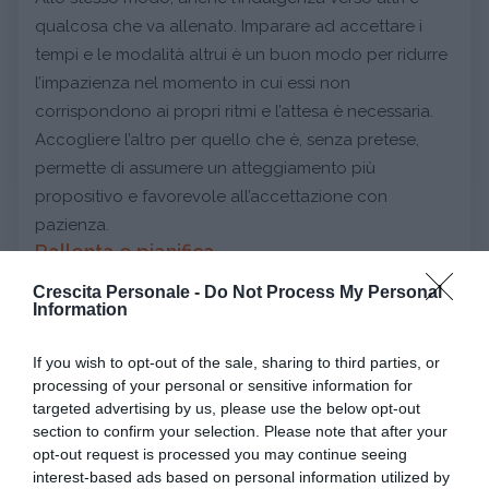
qualcosa che va allenato. Imparare ad accettare i
tempi e le modalità altrui è un buon modo per ridurre
l’impazienza nel momento in cui essi non
corrispondono ai propri ritmi e l’attesa è necessaria.
Accogliere l’altro per quello che è, senza pretese,
permette di assumere un atteggiamento più
propositivo e favorevole all’accettazione con
pazienza.
Rallenta e pianifica
Anche il
pianificare
e porsi delle priorità permette di
Crescita Personale -
Do Not Process My Personal
Information
imparare ad aspettare. Comprendere cosa può
attendere e cosa deve essere fatto subito, è infatti un
If you wish to opt-out of the sale, sharing to third parties, or
modo per ridurre la frenesia e darsi dei tempi.
processing of your personal or sensitive information for
Così ogni cosa ha un suo tempo e può essere fatta
targeted advertising by us, please use the below opt-out
con calma, pazienza e attenzione, attendendo il
section to confirm your selection. Please note that after your
opt-out request is processed you may continue seeing
momento per fare il resto, già prefissato e ben
interest-based ads based on personal information utilized by
definito. In questo modo tutti gli istanti acquisiscono