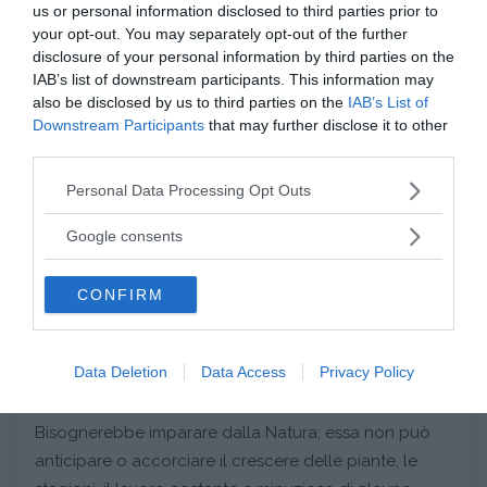
us or personal information disclosed to third parties prior to
un senso e le sensazioni di inutilità e insoddisfazione
your opt-out. You may separately opt-out of the further
si riducono.
disclosure of your personal information by third parties on the
IAB’s list of downstream participants. This information may
La pianificazione permette anche di rallentare e
also be disclosed by us to third parties on the
IAB’s List of
comprendere se le innumerevoli corse, il nervosismo
Downstream Participants
that may further disclose it to other
e la costante incapacità di attendere, siano davvero
third parties.
utili, oppure allontanino dalla vera capacità di vivere
Please note that this website/app uses one or more Google
Personal Data Processing Opt Outs
e assaporare le cose. Troppo spesso infatti si è
services and may gather and store information including but
concentrati sul futuro e si perde di vista la bellezza
not limited to your visit or usage behaviour. You may click to
Google consents
del presente e dei traguardi raggiunti, non
grant or deny consent to Google and its third-party tags to
use your data for below specified purposes in below Google
percependoli abbastanza soddisfacenti.
CONFIRM
consent section.
Continua a leggere dopo la pubblicità
Data Deletion
Data Access
Privacy Policy
Bisognerebbe imparare dalla Natura; essa non può
anticipare o accorciare il crescere delle piante, le