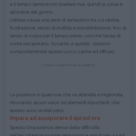
e il tempo sembra non bastare mai, quindi la corsa è
all’ordine del giorno.
L’attesa causa una serie di sensazioni tra cui rabbia,
frustrazione, senso di inutilità e insoddisfazione, fino al
senso di colpa per il tempo perso, nonché l’ansia di
come recuperarlo. Accanto a queste, reazioni
comportamentali spesso poco carine ed efficaci.
Continua a leggere dopo la pubblicità
La pazienza è qualcosa che va allenata e migliorata,
ritrovando alcuni valori ed elementi importanti, che
spesso sono andati persi.
Impara ad assaporare il qui ed ora
Spesso l’impazienza deriva dalla difficoltà
nell’ascoltare le proprie sensazioni e vissuti nel qui ed