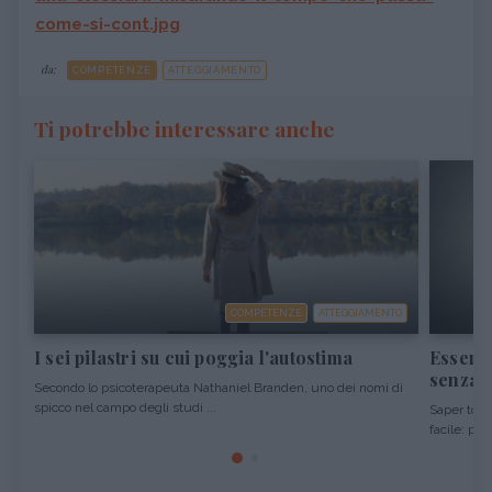
come-si-cont.jpg
da:
COMPETENZE
ATTEGGIAMENTO
Ti potrebbe interessare anche
COMPETENZE
ATTEGGIAMENTO
I sei pilastri su cui poggia l'autostima
Essere 
senza o
Secondo lo psicoterapeuta Nathaniel Branden, uno dei nomi di
spicco nel campo degli studi ...
Saper tolle
facile: per 