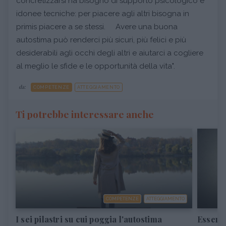
concretizzarsi ha bisogno di supporto psicologico e
idonee tecniche: per piacere agli altri bisogna in
primis piacere a se stessi. Avere una buona
autostima può renderci più sicuri, più felici e più
desiderabili agli occhi degli altri e aiutarci a cogliere
al meglio le sfide e le opportunità della vita".
da:
COMPETENZE
ATTEGGIAMENTO
Ti potrebbe interessare anche
COMPETENZE
ATTEGGIAMENTO
I sei pilastri su cui poggia l'autostima
Essere 