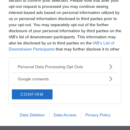
section to confirm your selection. Please note that after your
opt-out request is processed you may continue seeing
interest-based ads based on personal information utilized by
ATTEGGIAMENTO
us or personal information disclosed to third parties prior to
Incassare un rifiuto: come riprendersi
your opt-out. You may separately opt-out of the further
(alla grand...
disclosure of your personal information by third parties on the
IAB’s list of downstream participants. This information may
also be disclosed by us to third parties on the
IAB’s List of
PSICOLOGIA
Downstream Participants
that may further disclose it to other
Pensiero magico: cos'è e perché può
third parties.
rivelarsi util...
Please note that this website/app uses one or more Google
Personal Data Processing Opt Outs
services and may gather and store information including but
DISAGIO PSICOLOGICO
not limited to your visit or usage behaviour. You may click to
Google consents
Ciclotimia, cos'è e come si cura
grant or deny consent to Google and its third-party tags to
use your data for below specified purposes in below Google
CONFIRM
consent section.
AMORE
Liberarsi dall'ossessione per una
persona
Data Deletion
Data Access
Privacy Policy