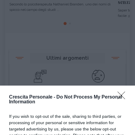
senza o
Secondo lo psicoterapeuta Nathaniel Branden, uno dei nomi di
spicco nel campo degli studi ...
Saper tolle
facile: per 
Ultimi argomenti
Terminologia e dintorni
Ansia
Crescita Personale -
Do Not Process My Personal
Information
Emozioni
Psicoterapie
If you wish to opt-out of the sale, sharing to third parties, or
processing of your personal or sensitive information for
targeted advertising by us, please use the below opt-out
APPRENDIMENTO
Voti a scuola, pro e contro