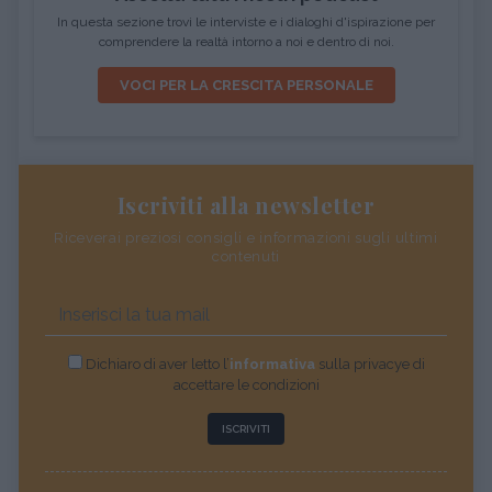
In questa sezione trovi le interviste e i dialoghi d'ispirazione per
comprendere la realtà intorno a noi e dentro di noi.
VOCI PER LA CRESCITA PERSONALE
Iscriviti alla newsletter
Riceverai preziosi consigli e informazioni sugli ultimi
contenuti
Dichiaro di aver letto l’
informativa
sulla privacye di
accettare le condizioni
ISCRIVITI