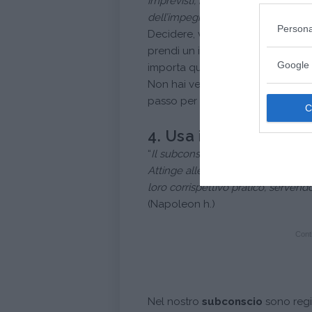
imprevisti, incontri ed assistenza 
dell’impegnarsi è una potente
cala
Persona
Decidere, vuol dire
recidere
(tagl
prendi un impegno con te stesso 
Google 
importa quanto sia difficile, facci
Non hai veramente deciso fino a 
passo per raggiungere i tuoi obiet
4. Usa il subconscio a
“
Il subconscio registra ogni impuls
Attinge alle forze dell’Intelligenza
loro corrispettivo pratico, servendo
(Napoleon h.)
Conti
Nel nostro
subconscio
sono regis