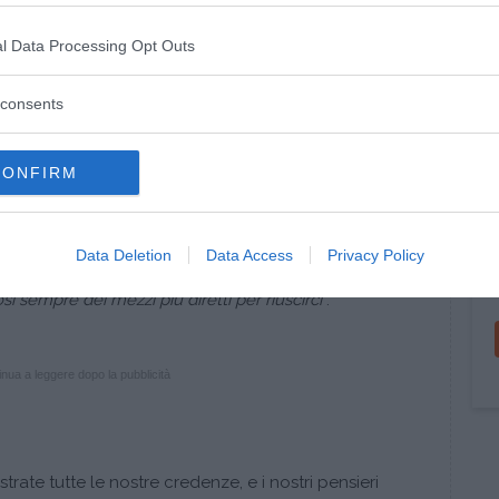
materiale sorgeranno ad aiutarti. Il semplice gesto
mita dell’aiuto".
(N. Hill
)
l Data Processing Opt Outs
iare fuori) tutte le altre possibilità. Quando decidi e
entri nell’atteggiamento mentale del: ”Non mi
consents
o tutto ciò che è necessario”.
quando non fai il primo passo. Qual è il primo
tivi? Bene, fallo adesso!!!
CONFIRM
 tuo favore
o che arriva alla mente attraverso i cinque sensi.
Data Deletion
Data Access
Privacy Policy
 Infinita per trasformare volontariamente i desideri nel
si sempre dei mezzi più diretti per riuscirci
”.
nua a leggere dopo la pubblicità
trate tutte le nostre credenze, e i nostri pensieri