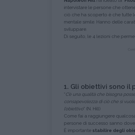
Napoleon Hill
ha ideato la "
Filo
intervistare le persone che ottene
ciò che ha scoperto è che tutte
mentale simile. Hanno delle caratt
sviluppare.
Di seguito, le 4 lezioni che perme
Conti
1. Gli obiettivi sono i
“
C’è una qualità che bisogna posse
consapevolezza di ciò che si vuol
l’obiettivo
” (N. Hill)
Come fai a raggiungere qualcosa
persone di successo sanno dove 
È importante
stabilire degli obie