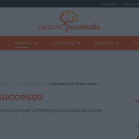
DEABYDAY
VITA DA 
Articoli
Interviste
Speciali
Tr
etenze
Atteggiamento
4 lezioni per il successo
l successo
e nostre per ottenere più risultati ed avere