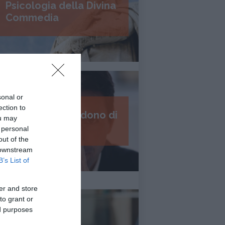
Psicologia della Divina
Commedia
sonal or
ection to
I 7 passi del perdono di
ou may
Daniel Lumera
 personal
out of the
 downstream
B’s List of
er and store
to grant or
ed purposes