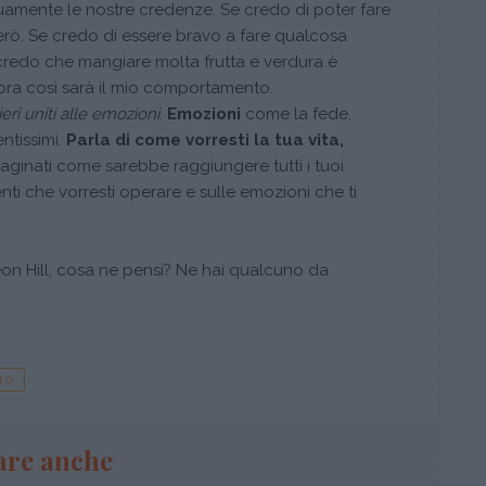
nuamente le nostre credenze. Se credo di poter fare
rò. Se credo di essere bravo a fare qualcosa
credo che mangiare molta frutta e verdura è
ora così sarà il mio comportamento.
ri uniti alle emozioni.
Emozioni
come la fede,
ntissimi.
Parla di come vorresti la tua vita,
aginati come sarebbe raggiungere tutti i tuoi
enti che vorresti operare e sulle emozioni che ti
on Hill, cosa ne pensi? Ne hai qualcuno da
TO
are anche