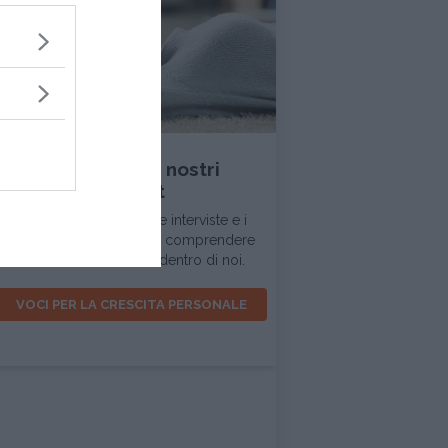
INTERVISTA
Ascolta tutti i nostri
podcast
In questa sezione trovi le interviste e i
dialoghi d'ispirazione per comprendere
la realtà intorno a noi e dentro di noi.
VOCI PER LA CRESCITA PERSONALE