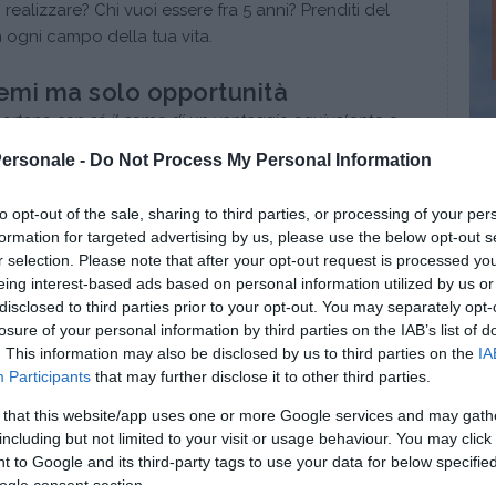
 realizzare? Chi vuoi essere fra 5 anni? Prenditi del
 in ogni campo della tua vita.
lemi ma solo opportunità
portano con sé il seme di un vantaggio equivalente o
Personale -
Do Not Process My Personal Information
ggiungere i tuoi obiettivi, incontrerai delle
). Davanti a delle sfide è sempre il tuo
to opt-out of the sale, sharing to third parties, or processing of your per
a delle difficoltà è il tuo
modo di reagire che fa
formation for targeted advertising by us, please use the below opt-out s
diventa vincenti.
r selection. Please note that after your opt-out request is processed y
ormare i loro sogni in realtà sono dovute passare
eing interest-based ads based on personal information utilized by us or
sfida è continuare. Davanti ad un problema chiediti:
disclosed to third parties prior to your opt-out. You may separately opt-
losure of your personal information by third parties on the IAB’s list of
ituazione?”, “quali opportunità ci sono in questa
. This information may also be disclosed by us to third parties on the
IA
Participants
that may further disclose it to other third parties.
 that this website/app uses one or more Google services and may gath
sioni
including but not limited to your visit or usage behaviour. You may click 
 to Google and its third-party tags to use your data for below specifi
ti di trattenerti, tutta una serie di avvenimenti
ogle consent section.