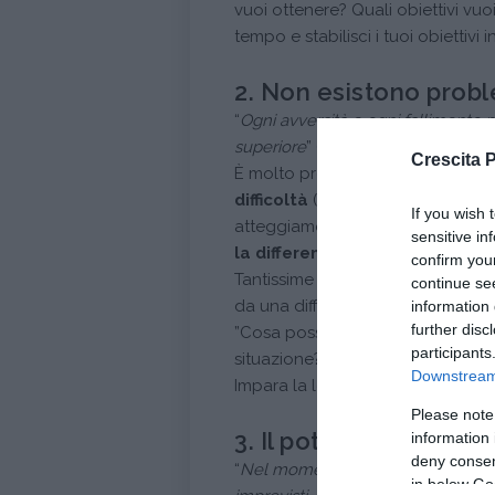
vuoi ottenere? Quali obiettivi vuoi
tempo e stabilisci i tuoi obiettivi
2. Non esistono prob
“
Ogni avversità e ogni fallimento 
superiore
” (N. Hill).
Crescita 
È molto probabile che, prima di ra
difficoltà
(opportunità mascherate
If you wish 
atteggiamento che conta. Davanti 
sensitive in
la differenza
. Essendo tenaci si 
confirm you
Tantissime persone prima di trasf
continue se
da una difficoltà ad un'altra. La 
information 
further disc
”Cosa posso imparare da questa s
participants
situazione?”.
Downstream 
Impara la lezione e vai avanti!!!
Please note
3. Il potere delle deci
information 
deny consent
“
Nel momento che ti impegni e smet
in below Go