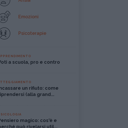
Ansia
Emozioni
Psicoterapie
APPRENDIMENTO
Voti a scuola, pro e contro
ATTEGGIAMENTO
Incassare un rifiuto: come
riprendersi (alla grand...
PSICOLOGIA
Pensiero magico: cos'è e
perché può rivelarsi util...