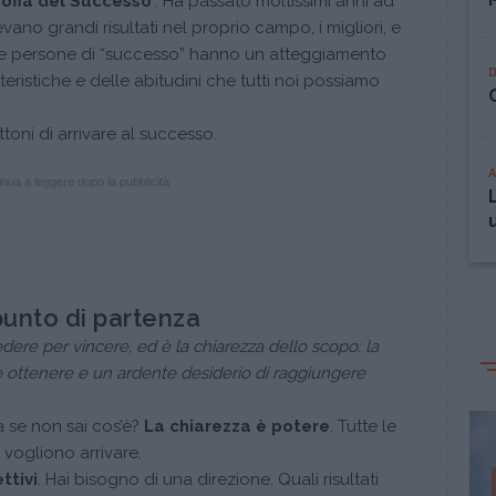
sofia del Successo
". Ha passato moltissimi anni ad
vano grandi risultati nel proprio campo, i migliori, e
 le persone di “successo” hanno un atteggiamento
eristiche e delle abitudini che tutti noi possiamo
ttoni di arrivare al successo.
nua a leggere dopo la pubblicità
l punto di partenza
dere per vincere, ed è la chiarezza dello scopo: la
e ottenere e un ardente desiderio di raggiungere
 se non sai cos’è?
La chiarezza è potere
. Tutte le
vogliono arrivare.
ttivi
. Hai bisogno di una direzione. Quali risultati