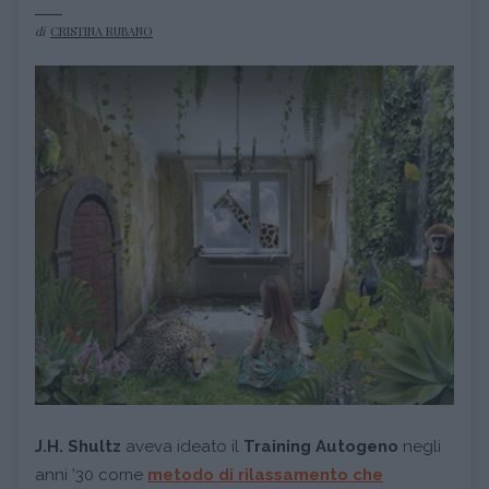
di
CRISTINA RUBANO
J.H. Shultz
aveva ideato il
Training Autogeno
negli
anni ’30 come
metodo di rilassamento che