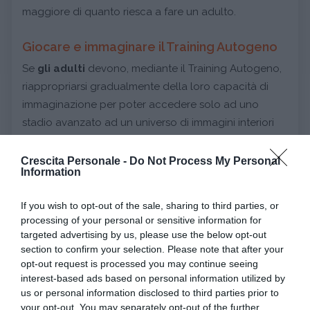
maggiore di quanto riesca a fare un adulto.
Giocare e immaginare il Training Autogeno
Se
gli adulti
devono, mediante il Training Autogeno,
riappropriarsi gradualmente della loro capacità di
immaginazione per poter accedere solo ad uno
stadio avanzato ad un universo di immagini interiori
per lo sviluppo della personalità, i
bambini
, specie i
più piccoli,
attraverso il gioco e la fiaba possono
Crescita Personale -
Do Not Process My Personal
Information
accedere con immediatezza ad uno stato di
rilassamento psicofisico
che coordini mente e
If you wish to opt-out of the sale, sharing to third parties, or
corpo.
processing of your personal or sensitive information for
Ecco che allora una
fiaba che li guidi in un viaggio
targeted advertising by us, please use the below opt-out
sotto il mare
(come nel libro del Training Autogeno
section to confirm your selection. Please note that after your
opt-out request is processed you may continue seeing
per bambini
Fiabe che rilassano
di Gisela Eberlein) o
interest-based ads based on personal information utilized by
immaginare di inspirare ed espirare profondamente e
us or personal information disclosed to third parties prior to
con lentezza per
raffreddare una scodella di
your opt-out. You may separately opt-out of the further