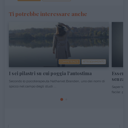
Ti potrebbe interessare anche
COMPETENZE
ATTEGGIAMENTO
I sei pilastri su cui poggia l'autostima
Essere 
senza o
Secondo lo psicoterapeuta Nathaniel Branden, uno dei nomi di
spicco nel campo degli studi ...
Saper tolle
facile: per 