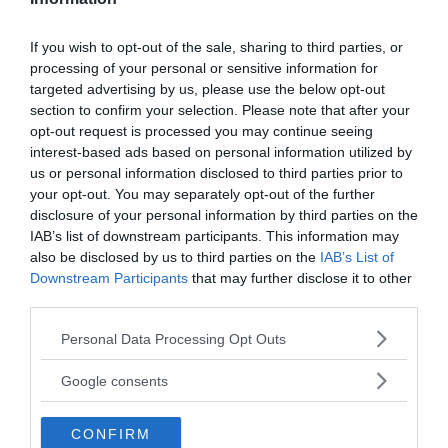
Gli utili limiti della scrittura a mano
Dunque, la tradizionale e, solo in apparenza, desueta
If you wish to opt-out of the sale, sharing to third parties, or
carta e matita si rivelerebbe un’alleata impagabile di
processing of your personal or sensitive information for
studenti
e forse anche di adulti.
targeted advertising by us, please use the below opt-out
section to confirm your selection. Please note that after your
In un testo digitale non abbiamo molti limiti
né di
opt-out request is processed you may continue seeing
tempo né di spazio, ma sono proprio questi che,
su
interest-based ads based on personal information utilized by
carta, ci costringono a sintetizzare
, selezionare e
us or personal information disclosed to third parties prior to
rielaborare i concetti che vogliamo annotare
your opt-out. You may separately opt-out of the further
personalizzando
i nostri appunti in un modo che, a
disclosure of your personal information by third parties on the
IAB’s list of downstream participants. This information may
quanto pare, l’efficienza della tecnologia non
also be disclosed by us to third parties on the
IAB’s List of
consente.
Downstream Participants
that may further disclose it to other
third parties.
Come si studia nell'era digitale?
Please note that this website/app uses one or more Google
Personal Data Processing Opt Outs
services and may gather and store information including but
not limited to your visit or usage behaviour. You may click to
Google consents
da:
COMPETENZE
APPRENDIMENTO
grant or deny consent to Google and its third-party tags to
use your data for below specified purposes in below Google
CONFIRM
consent section.
Ti potrebbe interessare anche