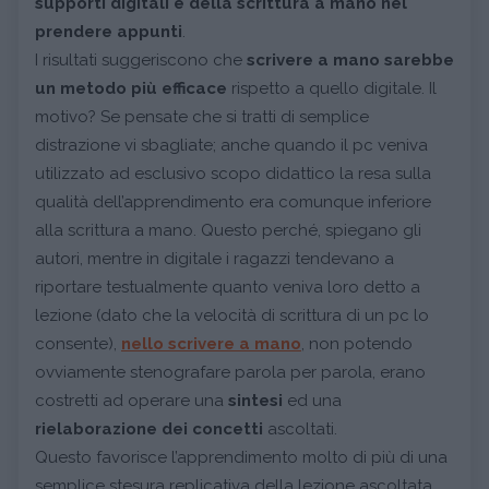
supporti digitali e della scrittura a mano nel
prendere appunti
.
I risultati suggeriscono che
scrivere a mano sarebbe
un metodo più efficace
rispetto a quello digitale. Il
motivo? Se pensate che si tratti di semplice
distrazione vi sbagliate; anche quando il pc veniva
utilizzato ad esclusivo scopo didattico la resa sulla
qualità dell’apprendimento era comunque inferiore
alla scrittura a mano. Questo perché, spiegano gli
autori, mentre in digitale i ragazzi tendevano a
riportare testualmente quanto veniva loro detto a
lezione (dato che la velocità di scrittura di un pc lo
consente),
nello scrivere a mano
, non potendo
ovviamente stenografare parola per parola, erano
costretti ad operare una
sintesi
ed una
rielaborazione dei concetti
ascoltati.
Questo favorisce l’apprendimento molto di più di una
semplice stesura replicativa della lezione ascoltata.