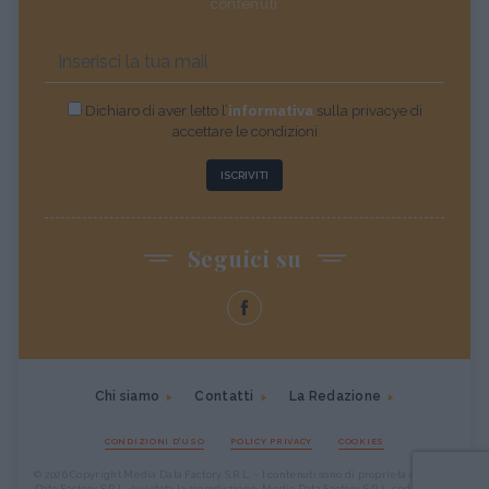
contenuti
Dichiaro di aver letto l’
informativa
sulla privacye di
accettare le condizioni
ISCRIVITI
Seguici su
Chi siamo
Contatti
La Redazione
CONDIZIONI D'USO
POLICY PRIVACY
COOKIES
© 2026 Copyright Media Data Factory S.R.L. - I contenuti sono di proprietà di Media