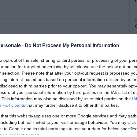
Personale -
Do Not Process My Personal Information
to opt-out of the sale, sharing to third parties, or processing of your per
formation for targeted advertising by us, please use the below opt-out s
r selection. Please note that after your opt-out request is processed y
eing interest-based ads based on personal information utilized by us or
disclosed to third parties prior to your opt-out. You may separately opt-
losure of your personal information by third parties on the IAB’s list of
VARIE
SPIRITUALITÀ
MEDITAZIONE
. This information may also be disclosed by us to third parties on the
IA
Participants
that may further disclose it to other third parties.
Mindfulness Based Living
 that this website/app uses one or more Google services and may gath
Course - MBLC
including but not limited to your visit or usage behaviour. You may click 
e
Una panoramica sulle caratteristiche che
 to Google and its third-party tags to use your data for below specifi
ire e
identificano il corso settimanale del
ogle consent section.