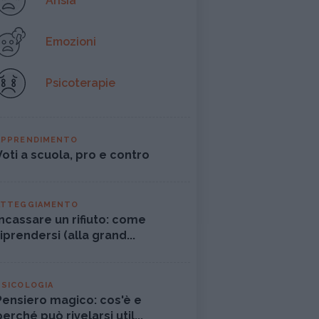
Ansia
Emozioni
Psicoterapie
APPRENDIMENTO
Voti a scuola, pro e contro
ATTEGGIAMENTO
Incassare un rifiuto: come
riprendersi (alla grand...
PSICOLOGIA
Pensiero magico: cos'è e
perché può rivelarsi util...