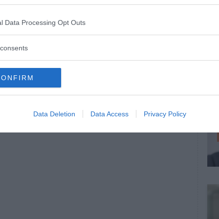
modello di ...
l Data Processing Opt Outs
consents
CONFIRM
Data Deletion
Data Access
Privacy Policy