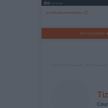
NETWORK
Iscriviti alla newsletter
Enciclopedie
Crescita-Personale.it
Trova l'esperto
Ti
Coun