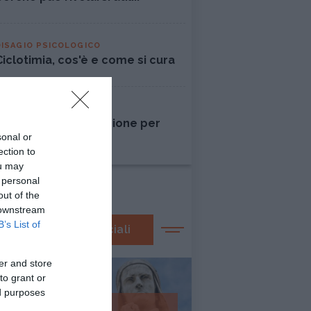
DISAGIO PSICOLOGICO
Ciclotimia, cos'è e come si cura
AMORE
Liberarsi dall'ossessione per
sonal or
una persona
ection to
ou may
 personal
out of the
 downstream
B’s List of
I nostri speciali
er and store
to grant or
ed purposes