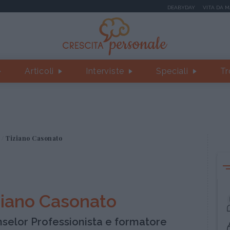
DEABYDAY
VITA DA 
Articoli
Interviste
Speciali
Tr
Tiziano Casonato
ziano Casonato
selor Professionista e formatore