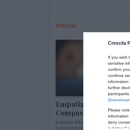
Articoli
Crescita 
If you wish 
sensitive in
confirm you
continue se
information 
further disc
CRESCITA PERSONALE
participants
Downstream 
Empatia, Altruismo,
Please note
Compassione
information 
Empatia, altruismo, compassione: tr
deny consent
capacità innate che possiamo scopr
in below Go