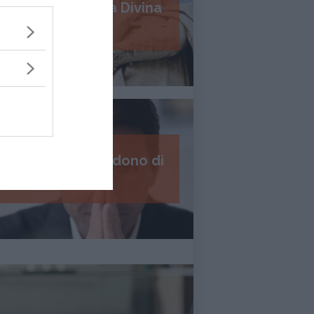
Psicologia della Divina
Commedia
I 7 passi del perdono di
Daniel Lumera