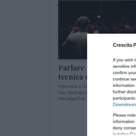
Crescita 
COMPETENZE
FORM
If you wish 
Parlare in pubblico:
sensitive in
confirm you
tecnica o spontaneità
continue se
information 
Intervista a Gianluca Reggiani, Pres
further disc
Ass. teatrale Banyan e formAttore di
participants
ManagerZen...
Downstream 
Please note
information 
deny consent
in below Go