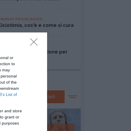
DISAGIO PSICOLOGICO
Ciclotimia, cos'è e come si cura
AMORE
Liberarsi dall'ossessione per
sonal or
una persona
ection to
ou may
 personal
out of the
 downstream
B’s List of
I nostri speciali
er and store
to grant or
ed purposes