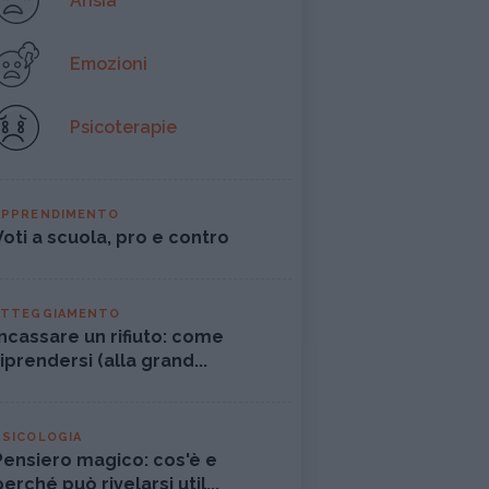
Ansia
Emozioni
Psicoterapie
APPRENDIMENTO
Voti a scuola, pro e contro
ATTEGGIAMENTO
Incassare un rifiuto: come
riprendersi (alla grand...
PSICOLOGIA
Pensiero magico: cos'è e
perché può rivelarsi util...