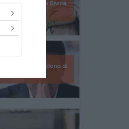
Psicologia della Divina
Commedia
I 7 passi del perdono di
Daniel Lumera