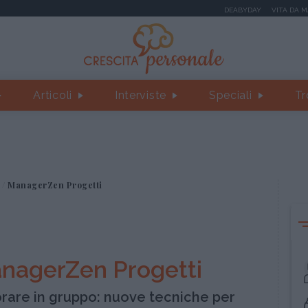
DEABYDAY
VITA DA 
Articoli
Interviste
Speciali
Tr
ManagerZen Progetti
nagerZen Progetti
rare in gruppo: nuove tecniche per