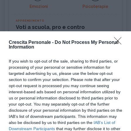
Emozioni
Psicoterapie
APPRENDIMENTO
Voti a scuola, pro e contro
Crescita Personale -
Do Not Process My Personal
ATTEGGIAMENTO
Information
Incassare un rifiuto: come riprendersi
(alla grand...
If you wish to opt-out of the sale, sharing to third parties, or
processing of your personal or sensitive information for
targeted advertising by us, please use the below opt-out
PSICOLOGIA
Pensiero magico: cos'è e perché può
section to confirm your selection. Please note that after your
opt-out request is processed you may continue seeing
rivelarsi util...
interest-based ads based on personal information utilized by
us or personal information disclosed to third parties prior to
DISAGIO PSICOLOGICO
your opt-out. You may separately opt-out of the further
Ciclotimia, cos'è e come si cura
disclosure of your personal information by third parties on the
IAB’s list of downstream participants. This information may
also be disclosed by us to third parties on the
IAB’s List of
AMORE
Downstream Participants
that may further disclose it to other