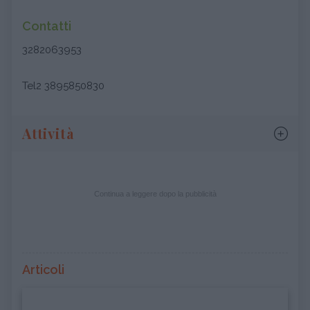
Contatti
3282063953
Tel2 3895850830
Attività
Continua a leggere dopo la pubblicità
Articoli