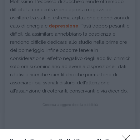
Moltissimo. L’eccesso di zucchero rende oltremodo
difficile la concentrazione e porta i ragazzi ad
oscillare tra stati di estrema agitazione e condizioni di
calo di energia e
depressione
. Pasti troppo pesanti e
difficili da assimilare annebbiano la coscienza e
rendono difficile dedicarsi allo studio nelle prime ore
del pomeriggio. Infine occorre tenere in
considerazione l’effetto negativo degli additivi chimici:
solo ora si cominciano ad avere a disposizione i dati
relativi a ricerche scientifiche che permettono di
associare i più svariati disturbi dell’attenzione
all’assunzione di coloranti, conservanti e via dicendo.
Continua a leggere dopo la pubblicità