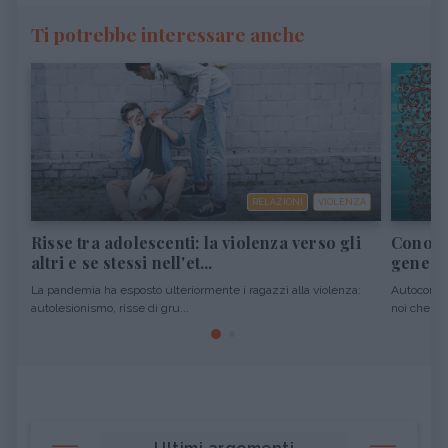
Ti potrebbe interessare anche
RELAZIONI
VIOLENZA
Risse tra adolescenti: la violenza verso gli
Conosci
altri e se stessi nell'et...
geneal
La pandemia ha esposto ulteriormente i ragazzi alla violenza:
Autoconsap
autolesionismo, risse di gru...
noi che si