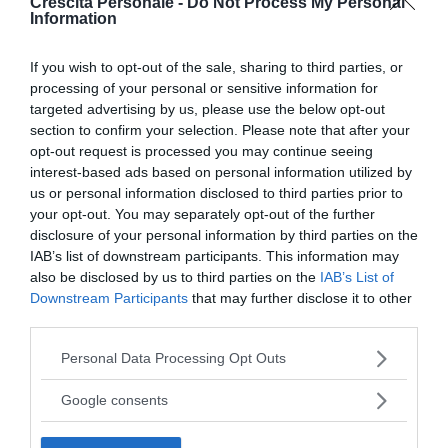
Crescita Personale -
Do Not Process My Personal
Dopo una mattinata passata a scuola,
Information
quanto tempo il bambino dovrebbe
passare a fare i compiti? È sempre richiesta
If you wish to opt-out of the sale, sharing to third parties, or
la supervisione di un genitore o solo nel
processing of your personal or sensitive information for
caso in cui si manifesti una difficoltà da
targeted advertising by us, please use the below opt-out
parte del figlio?
section to confirm your selection. Please note that after your
opt-out request is processed you may continue seeing
Naturalmente dipende dalla classe che frequenta. Se
interest-based ads based on personal information utilized by
non supervisionare, ritengo che sia sempre meglio
us or personal information disclosed to third parties prior to
che il genitore partecipi al lavoro scolastico del figlio.
your opt-out. You may separately opt-out of the further
disclosure of your personal information by third parties on the
Questo nutre la relazione e il bambino si sente
IAB’s list of downstream participants. This information may
gratificato e riconosciuto nell’importanza del lavoro
also be disclosed by us to third parties on the
IAB’s List of
che sta svolgendo.
Downstream Participants
that may further disclose it to other
third parties.
Spesso entrambi i genitori affidano, per
Please note that this website/app uses one or more Google
Personal Data Processing Opt Outs
problemi di tempo, l’intera istruzione dei
services and may gather and store information including but
figli al sistema scolastico, fidandosi
not limited to your visit or usage behaviour. You may click to
Google consents
completamente dei metodi adottati dagli
grant or deny consent to Google and its third-party tags to
insegnanti. La mancanza di dialogo e
use your data for below specified purposes in below Google