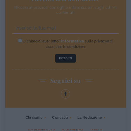
Riceverai preziosi consigli e informazioni sugli ultimi
contenuti
Dichiaro di aver letto l’
informativa
sulla privacye di
accettare le condizioni
ISCRIVITI
Seguici su
Chi siamo
Contatti
La Redazione
CONDIZIONI D'USO
POLICY PRIVACY
COOKIES