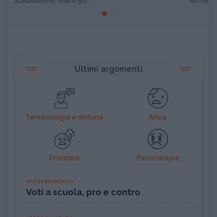
autolesionismo, risse di gru...
noi che si
Ultimi argomenti
Terminologia e dintorni
Ansia
Emozioni
Psicoterapie
APPRENDIMENTO
Voti a scuola, pro e contro