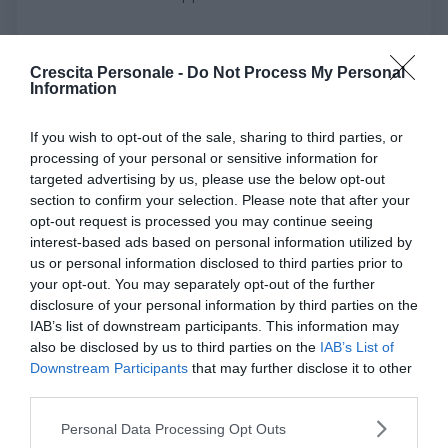
La comunicazione è fatta anche di
messaggi non verbali: come si possonno
Crescita Personale -
Do Not Process My Personal
Information
capire quelli del proprio partner per aiutare
la crescita della coppia?
If you wish to opt-out of the sale, sharing to third parties, or
Ebbene si; la comunicazione non verbale è molto più
processing of your personal or sensitive information for
potente di quella verbale, i messaggi del corpo, lo
targeted advertising by us, please use the below opt-out
section to confirm your selection. Please note that after your
sguardo del partner, le sue posture, ad un’attenta
opt-out request is processed you may continue seeing
lettura sono indicatori di agio o di disagio; è bene
interest-based ads based on personal information utilized by
non sottovalutare queste modalità espressive e
us or personal information disclosed to third parties prior to
comunicative, perché i comportamenti comunicano
your opt-out. You may separately opt-out of the further
le nostre emozioni sia che siano positive che
disclosure of your personal information by third parties on the
IAB’s list of downstream participants. This information may
negative.
also be disclosed by us to third parties on the
IAB’s List of
Downstream Participants
that may further disclose it to other
Continua a leggere dopo la pubblicità
third parties.
Please note that this website/app uses one or more Google
Personal Data Processing Opt Outs
services and may gather and store information including but