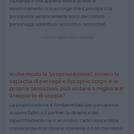
risultanza è che appena finisce la fase di
innamoramento ci si accorge che il principe o la
principessa semplicemente sono dei comuni
personaggi addirittura ranocchi o ranocchie!
Continua a leggere dopo la pubblicità
In che modo la "propriocezione", ovvero la
capacità di percepire il proprio corpo e le
proprie sensazioni, può aiutare a migliorare
il rapporto di coppia?
La propriocezione è fondamentale per percepire e
scoprire l’altro o il partner; la dinamica del
rispecchiamento ne è un motivo. L’altro nasce dalla
conoscenza di se stessi e viceversa, e il sé che nasce