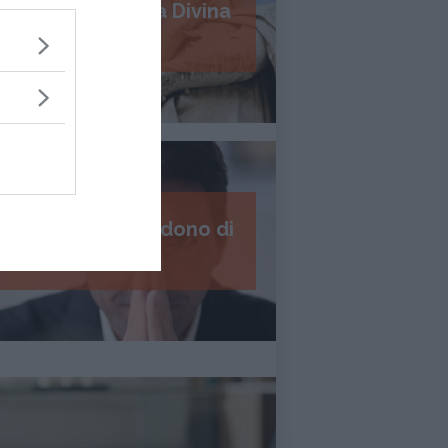
Psicologia della Divina
Commedia
I 7 passi del perdono di
Daniel Lumera