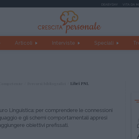
DEABYDAY
VITA DA 
Articoli
Interviste
Speciali
Tr
Competenze
Percorsi bibliografici
Libri PNL
uro Linguistica: per comprendere le connessioni
linguaggio e gli schemi comportamentali appresi
ggiungere obiettivi prefissati.