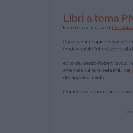
Libri a tema P
Ecco una prima lista di
libri sull
Capire e farsi capire meglio è l’o
fondamentale
"Introduzione alla
edito da Alessio Roberti (2002), i
affermate sui temi della PNL, del
dell’apprendimento.
Promettono di insegnare le basi 
Conti