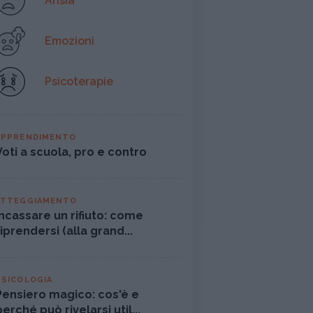
Ansia
Emozioni
Psicoterapie
APPRENDIMENTO
Voti a scuola, pro e contro
ATTEGGIAMENTO
Incassare un rifiuto: come
riprendersi (alla grand...
PSICOLOGIA
Pensiero magico: cos'è e
perché può rivelarsi util...