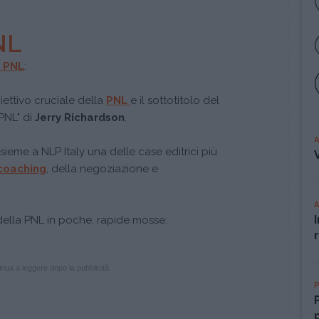
NL
a PNL
:
biettivo cruciale della
PNL
e il sottotitolo del
 PNL"
di
Jerry Richardson
,
nsieme a NLP Italy una delle case editrici più
coaching
, della negoziazione e
della PNL in poche, rapide mosse:
nua a leggere dopo la pubblicità