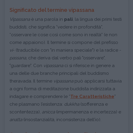
Significato del termine vipassana
Vipassana
è una parola in
pali
, la lingua dei primi testi
buddisti, che significa “vedere in profondità”,
“osservare le cose così come sono in realtà” (e non
come appaiono). Il termine si compone del prefisso
vi
- (traducibile con "in maniera speciale") e la radice -
passana
, che deriva dal verbo pali "osservare",
"guardare". Con
vipassana
ci si riferisce in genere a
una delle due branche principali del buddismo
theravada. Il termine
vipassana
può applicarsi tuttavia
a ogni forma di meditazione buddista indirizzata a
indagare e comprendere le “
Tre Caratteristiche
”
che plasmano l’esistenza:
dukkha
(sofferenza e
scontentezza),
anicca
(impermanenza e incertezza) e
anatta
(insostanzialità, inconsistenza dell’io).