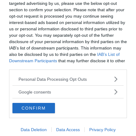
(respiro, postura, parti e azioni del corpo), ora sulle
targeted advertising by us, please use the below opt-out
section to confirm your selection. Please note that after your
sensazioni, poi sulla mente e gli oggetti mentali.
opt-out request is processed you may continue seeing
Individua cinque ostacoli: desiderio sessuale, malizia,
interest-based ads based on personal information utilized by
indolenza, ansia e dubbio, a cui contrapporre i “
sette
us or personal information disclosed to third parties prior to
fattori del risveglio
”: presenza mentale,
your opt-out. You may separately opt-out of the further
disclosure of your personal information by third parties on the
investigazione dei fenomeni, risveglio dell'energia,
IAB’s list of downstream participants. This information may
gioia, serenità, concentrazione ed equanimità.
also be disclosed by us to third parties on the
IAB’s List of
Downstream Participants
that may further disclose it to other
third parties.
da:
SPIRITUALITÀ
MEDITAZIONE
Please note that this website/app uses one or more Google
Personal Data Processing Opt Outs
services and may gather and store information including but
Ti potrebbe interessare anche
not limited to your visit or usage behaviour. You may click to
Google consents
grant or deny consent to Google and its third-party tags to
use your data for below specified purposes in below Google
CONFIRM
consent section.
Data Deletion
Data Access
Privacy Policy