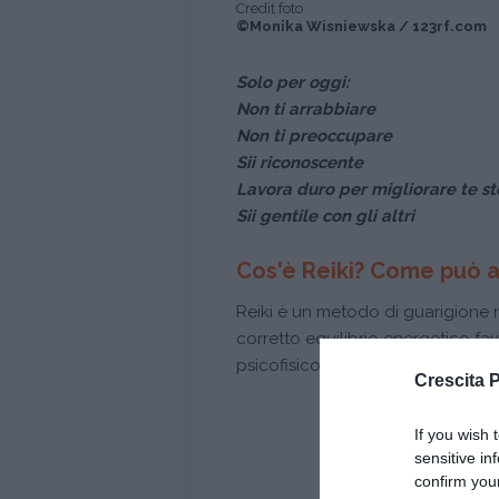
Credit foto
©Monika Wisniewska / 123rf.com
Solo per oggi:
Non ti arrabbiare
Non ti preoccupare
Sii riconoscente
Lavora duro per migliorare te st
Sii gentile con gli altri
Cos'è Reiki? Come può a
Reiki è un metodo di guarigione nat
corretto equilibrio energetico 
psicofisico.
Crescita 
Conti
If you wish 
sensitive in
confirm you