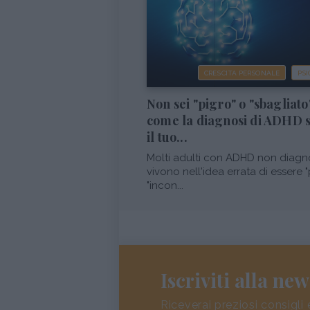
CRESCITA PERSONALE
PSI
Non sei "pigro" o "sbagliato
come la diagnosi di ADHD 
il tuo...
Molti adulti con ADHD non diagn
vivono nell'idea errata di essere "
"incon...
Iscriviti alla new
Riceverai preziosi consigli 