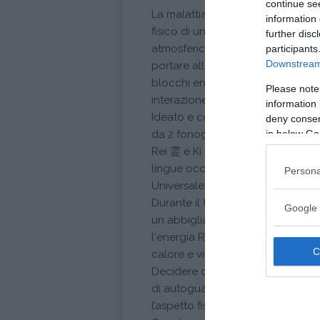
continue se
La malattia, in qualsiasi forma si
information 
fisico di uno squilibrio energetico
further disc
atmosferici, situazioni ambiental
participants
Downstream 
portare alle malattie. Il trattam
blocchi energetici, ristabilendo 
Please note
interazione tra mente e corpo.
information 
Ideato e codificato in Giappone da
deny consent
da 2 fonogrammi:
in below Go
Rei 霊 e Ki 気 . Rei significa “l‘al di 
lingue occidentali, il significato 
Persona
Universale.
Durante il trattamento Reiki sare
Google 
un abbigliamento comodo e l’atmos
l‘energia Reiki con una delicata 
calore e vi rilasserete profondam
Decidere di sottoporvi ad una ter
di autoguarigione che lavorerà su 
l’aspetto fisico, mentale e spiritua