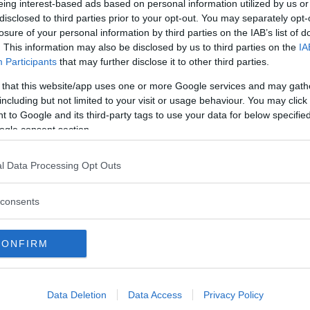
eing interest-based ads based on personal information utilized by us or
 presenti, non è altro che la manifestazione sul piano
disclosed to third parties prior to your opt-out. You may separately opt-
. Stress, traumi, incidenti, alimentazione, eventi
losure of your personal information by third parties on the IAB’s list of
i, danno origine a dei blocchi energetici e possono
. This information may also be disclosed by us to third parties on the
IA
Participants
that may further disclose it to other third parties.
ento Reiki ha come scopo quello di rimuovere questi
un corretto flusso energetico e l’armoniosa
 that this website/app uses one or more Google services and may gath
including but not limited to your visit or usage behaviour. You may click 
l Dr. Usui intorno al 1920, la parola Reiki è formata
 to Google and its third-party tags to use your data for below specifi
ogle consent section.
là” o “spirituale”, Ki “energia” o “forza vitale”. Nelle
di Reiki è spesso definito come Energia Vitale
l Data Processing Opt Outs
te comodamente sdraiati su un lettino, indosserete
consents
fera sarà rilassante. L’operatore vi trasmetterà
pressione delle mani. Sentirete una sensazione di
CONFIRM
ente.
apia Reiki vi permetterà di instaurare un processo
tre aspetti fondamentali per la vostra vita:
Data Deletion
Data Access
Privacy Policy
le.