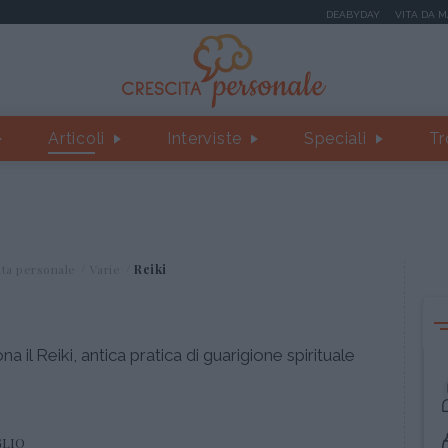
DEABYDAY
VITA DA 
Articoli
Interviste
Speciali
Tr
ita personale
Varie
Reiki
il Reiki, antica pratica di guarigione spirituale
GLIO