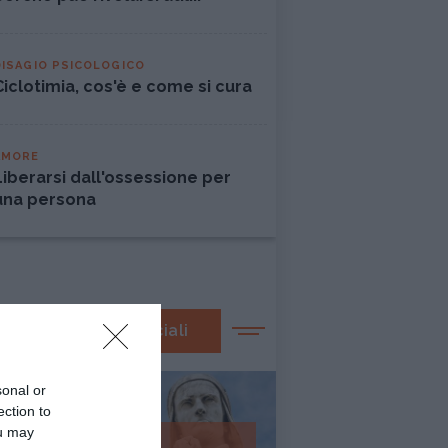
DISAGIO PSICOLOGICO
Ciclotimia, cos'è e come si cura
AMORE
Liberarsi dall'ossessione per
una persona
I nostri speciali
sonal or
ection to
ou may