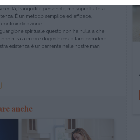
ere una maggiore salute fisica, una maggiore
erenità, tranquillità personale, ma soprattutto a
stenza. È un metodo semplice ed efficace,
a controindicazione.
guarigione spirituale questo non ha nulla a che
ki non mira a creare dogmi bensì a farci prendere
stra esistenza è unicamente nelle nostre mani.
are anche